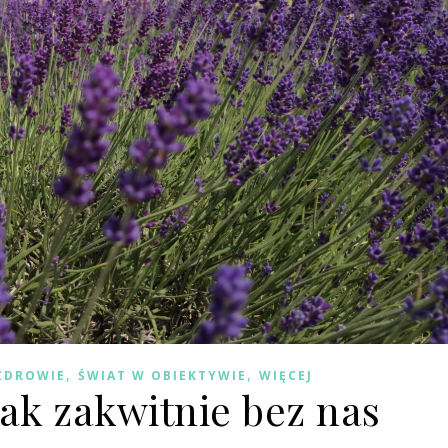
,
,
 ZDROWIE
ŚWIAT W OBIEKTYWIE
WIĘCEJ
tak zakwitnie bez nas