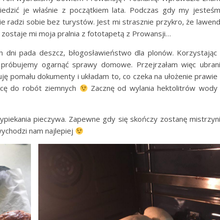
iedzić je właśnie z początkiem lata. Podczas gdy my jesteś
 radzi sobie bez turystów. Jest mi strasznie przykro, że lawen
 zostaje mi moja pralnia z fototapetą z Prowansji…
 dni pada deszcz, błogosławieństwo dla plonów. Korzystając
, próbujemy ogarnąć sprawy domowe. Przejrzałam więc ubran
uję pomału dokumenty i układam to, co czeka na ułożenie prawie
rócę do robót ziemnych
Zacznę od wylania hektolitrów wody
ypiekania pieczywa. Zapewne gdy się skończy zostanę mistrzyn
a wychodzi nam najlepiej