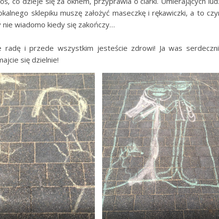
coś, co dzieje się za oknem, przyprawia o ciarki. Umierających lud
lokalnego sklepiku muszę założyć maseczkę i rękawiczki, a to czy
y nie wiadomo kiedy się zakończy…
 radę i przede wszystkim jesteście zdrowi! Ja was serdeczn
cie się dzielnie!