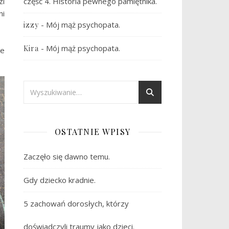
zi
część 4. Historia pewnego pamiętnika.
ni
-
Mój mąż psychopata.
izzy
-
Mój mąż psychopata.
Kira
ie
OSTATNIE WPISY
Zaczęło się dawno temu.
Gdy dziecko kradnie.
5 zachowań dorosłych, którzy
doświadczyli traumy jako dzieci.