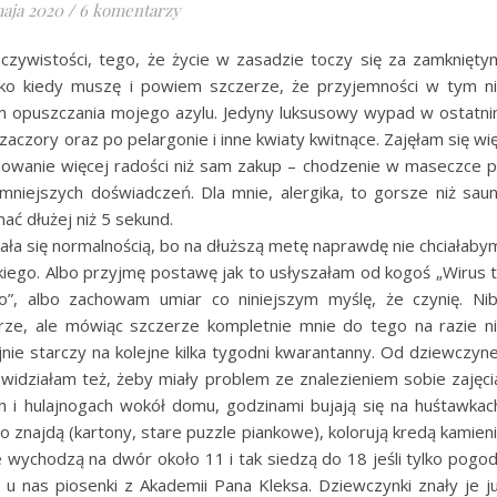
aja 2020
/
6 komentarzy
zywistości, tego, że życie w zasadzie toczy się za zamknięty
o kiedy muszę i powiem szczerze, że przyjemności w tym n
kam opuszczania mojego azylu. Jedyny luksusowy wypad w ostatn
rzaczory oraz po pelargonie i inne kwiaty kwitnące. Zajęłam się wi
dowanie więcej radości niż sam zakup – chodzenie w maseczce 
emniejszych doświadczeń. Dla mnie, alergika, to gorsze niż sau
ać dłużej niż 5 sekund.
tała się normalnością, bo na dłuższą metę naprawdę nie chciałaby
kiego. Albo przyjmę postawę jak to usłyszałam od kogoś „Wirus 
ło”, albo zachowam umiar co niniejszym myślę, że czynię. Ni
rze, ale mówiąc szczerze kompletnie mnie do tego na razie n
nie starczy na kolejne kilka tygodni kwarantanny. Od dziewczyn
e widziałam też, żeby miały problem ze znalezieniem sobie zajęci
h i hulajnogach wokół domu, godzinami bujają się na huśtawkac
o znajdą (kartony, stare puzzle piankowe), kolorują kredą kamien
 wychodzą na dwór około 11 i tak siedzą do 18 jeśli tylko pogo
 u nas piosenki z Akademii Pana Kleksa. Dziewczynki znały je j