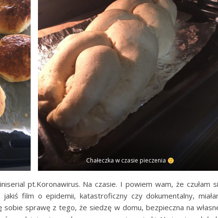
Chałeczka w czasie pieczenia
iniserial pt.Koronawirus. Na czasie. I powiem wam, że czułam s
 jakiś film o epidemii, katastroficzny czy dokumentalny, miał
ję sobie sprawę z tego, że siedzę w domu, bezpieczna na własn