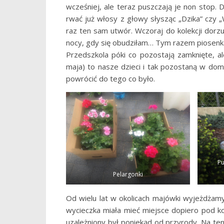
wcześniej, ale teraz puszczają je non stop.
rwać już włosy z głowy słysząc „Dzika” czy „
raz ten sam utwór. Wczoraj do kolekcji dorzu
nocy, gdy się obudziłam… Tym razem piosenka
Przedszkola póki co pozostają zamknięte, al
maja) to nasze dzieci i tak pozostaną w domu
powrócić do tego co było.
Pu
Pelargonki
Od wielu lat w okolicach majówki wyjeżdżam
wycieczka miała mieć miejsce dopiero pod k
uzależniony był poniekąd od przyrody. Na t