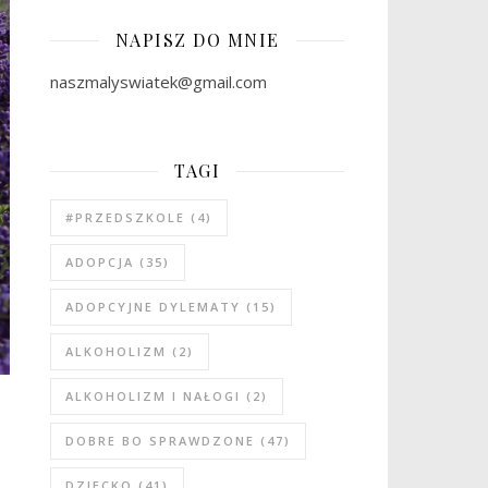
NAPISZ DO MNIE
naszmalyswiatek@gmail.com
TAGI
#PRZEDSZKOLE
(4)
ADOPCJA
(35)
ADOPCYJNE DYLEMATY
(15)
ALKOHOLIZM
(2)
ALKOHOLIZM I NAŁOGI
(2)
DOBRE BO SPRAWDZONE
(47)
DZIECKO
(41)