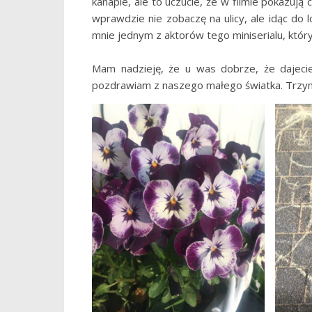
kanapie, ale to uczucie, że w filmie pokazują 
wprawdzie nie zobaczę na ulicy, ale idąc do 
mnie jednym z aktorów tego miniserialu, któr
Mam nadzieję, że u was dobrze, że dajecie
pozdrawiam z naszego małego światka. Trzymaj