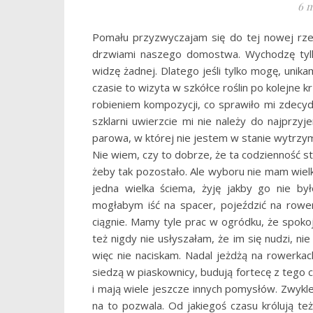
6 m
Pomału przyzwyczajam się do tej nowej rzec
drzwiami naszego domostwa. Wychodzę tylk
widzę żadnej. Dlatego jeśli tylko mogę, uni
czasie to wizyta w szkółce roślin po kolejne k
robieniem kompozycji, co sprawiło mi zdecy
szklarni uwierzcie mi nie należy do najprzyj
parowa, w której nie jestem w stanie wytrzym
Nie wiem, czy to dobrze, że ta codzienność s
żeby tak pozostało. Ale wyboru nie mam wiel
jedna wielka ściema, żyję jakby go nie by
mogłabym iść na spacer, pojeździć na rowe
ciągnie. Mamy tyle prac w ogródku, że spokoj
też nigdy nie usłyszałam, że im się nudzi, ni
więc nie naciskam. Nadal jeżdżą na rowerkac
siedzą w piaskownicy, budują fortecę z tego c
i mają wiele jeszcze innych pomysłów. Zwykle
na to pozwala. Od jakiegoś czasu królują też