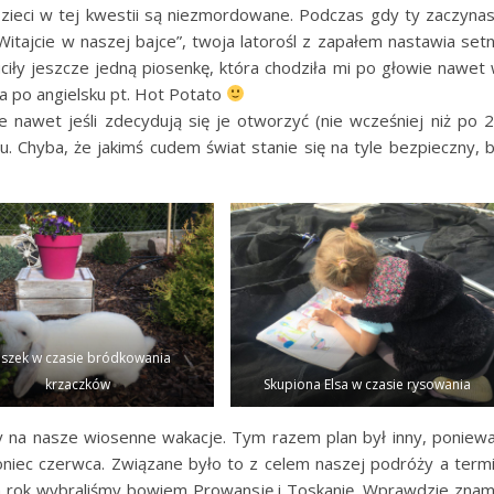
 Dzieci w tej kwestii są niezmordowane. Podczas gdy ty zaczyna
Witajcie w naszej bajce”, twoja latorośl z zapałem nastawia set
ciły jeszcze jedną piosenkę, która chodziła mi po głowie nawet
 po angielsku pt. Hot Potato
e nawet jeśli zdecydują się je otworzyć (nie wcześniej niż po 
. Chyba, że jakimś cudem świat stanie się na tyle bezpieczny, 
szek w czasie bródkowania
krzaczków
Skupiona Elsa w czasie rysowania
y na nasze wiosenne wakacje. Tym razem plan był inny, poniew
oniec czerwca. Związane było to z celem naszej podróży a term
en rok wybraliśmy bowiem Prowansję i Toskanię. Wprawdzie zna