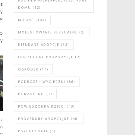
KUCHNIA NIEPERFEKCYJNEJ PANI
sz
DOMU
(12)
ny
 w
MIŁOŚĆ
(104)
25
MOLESTOWANIE SEKSUALNE
(2)
by
NIEUDANE ADOPCJE
(12)
ODRZUCONE PROPOZYCJE
(2)
OGRÓDEK
(14)
PODRÓŻE I WYCIECZKI
(86)
PORZUCENIE
(2)
POWIEDZONKA DZIECI
(43)
PROCEDURY ADOPCYJNE
(46)
aż
in
PSYCHOLOGIA
(6)
my