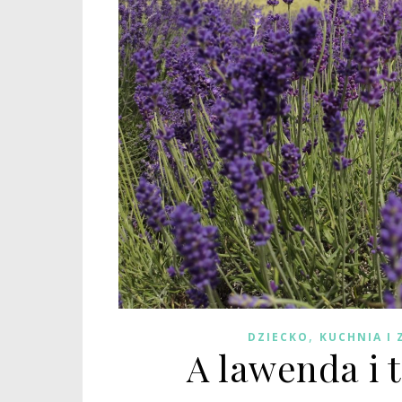
,
DZIECKO
KUCHNIA I
A lawenda i 