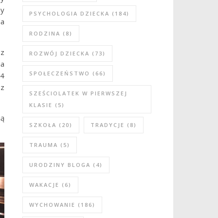
my
PSYCHOLOGIA DZIECKA
(184)
da
RODZINA
(8)
 z
ROZWÓJ DZIECKA
(73)
ia
SPOŁECZEŃSTWO
(66)
 4
 z
SZEŚCIOLATEK W PIERWSZEJ
KLASIE
(5)
ią
SZKOŁA
(20)
TRADYCJE
(8)
TRAUMA
(5)
URODZINY BLOGA
(4)
WAKACJE
(6)
WYCHOWANIE
(186)