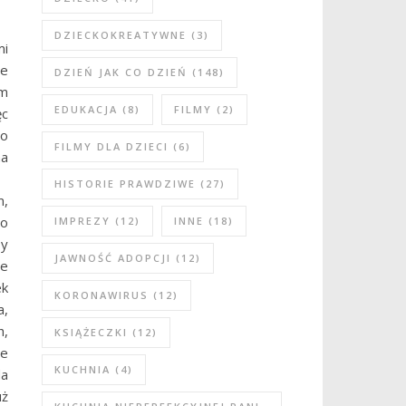
DZIECKOKREATYWNE
(3)
mi
ie
DZIEŃ JAK CO DZIEŃ
(148)
im
EDUKACJA
(8)
FILMY
(2)
ęc
po
FILMY DLA DZIECI
(6)
na
HISTORIE PRAWDZIWE
(27)
m,
to
IMPREZY
(12)
INNE
(18)
by
JAWNOŚĆ ADOPCJI
(12)
ie
ek
KORONAWIRUS
(12)
a,
h,
KSIĄŻECZKI
(12)
ie
KUCHNIA
(4)
da
uż