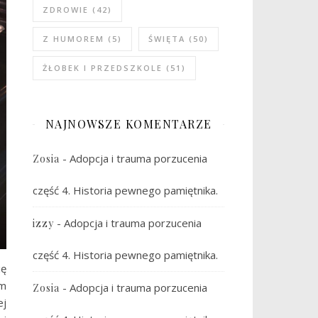
ZDROWIE
(42)
Z HUMOREM
(5)
ŚWIĘTA
(50)
ŻŁOBEK I PRZEDSZKOLE
(51)
NAJNOWSZE KOMENTARZE
-
Adopcja i trauma porzucenia
Zosia
część 4. Historia pewnego pamiętnika.
-
Adopcja i trauma porzucenia
izzy
część 4. Historia pewnego pamiętnika.
ię
am
-
Adopcja i trauma porzucenia
Zosia
ej