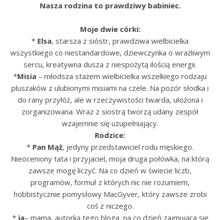
Nasza rodzina to prawdziwy babiniec.
Moje dwie córki:
*
Elsa
, starsza z sióstr, prawdziwa wielbicielka
wszystkiego co niestandardowe, dziewczynka o wrażliwym
sercu, kreatywna dusza z niespożytą ilością energii.
*
Misia
– młodsza stażem wielbicielka wszelkiego rodzaju
pluszaków z ulubionymi misiami na czele. Na pozór słodka i
do rany przyłóż, ale w rzeczywistości twarda, ułożona i
zorganizowana. Wraz z siostrą tworzą udany zespół
wzajemnie się uzupełniający.
Rodzice:
*
Pan Mąż
, jedyny przedstawiciel rodu męskiego.
Nieoceniony tata i przyjaciel, moja druga połówka, na którą
zawsze mogę liczyć. Na co dzień w świecie liczb,
programów, formuł z których nic nie rozumiem,
hobbistycznie pomysłowy MacGyver, który zawsze zrobi
coś z niczego.
*
ja
– mama, autorka tego bloga, na co dzień zajmująca się