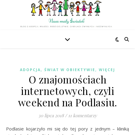
,
,
ADOPCJA
ŚWIAT W OBIEKTYWIE
WIĘCEJ
O znajomościach
internetowych, czyli
weekend na Podlasiu.
30 lipca 2018
/
11 komentarzy
Podlasie kojarzyło mi się do tej pory z jednym – kliniką