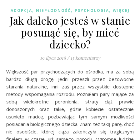
,
,
,
ADOPCJA
NIEPŁODNOŚĆ
PSYCHOLOGIA
WIĘCEJ
Jak daleko jesteś w stanie
posunąć się, by mieć
dziecko?
19 lipca 2018
/
15 komentarzy
Większość par przychodzących do ośrodka, ma za sobą
bardzo długą drogę. Jedni przeszli przez bezowocne
starania naturalne, inni zaś przez wszystkie dostępne
metody wspomagania rozrodu. Poznałam pary mające za
sobą wielokrotne poronienia, straty ciąż prawie
donoszonych oraz takie, gdzie kobiecie ostatecznie
usunięto macicę, pozbawiając tym samym możliwości
posiadania biologicznego dziecka. Znam też taką parę, choć
nie osobiście, której ciąża zakończyła się tragicznym
finałem w czasie już samego porodu. Ogromne ludzkie