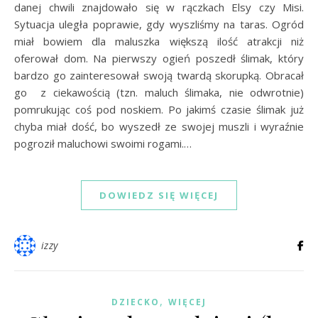
danej chwili znajdowało się w rączkach Elsy czy Misi.
Sytuacja uległa poprawie, gdy wyszliśmy na taras. Ogród
miał bowiem dla maluszka większą ilość atrakcji niż
oferował dom. Na pierwszy ogień poszedł ślimak, który
bardzo go zainteresował swoją twardą skorupką. Obracał
go z ciekawością (tzn. maluch ślimaka, nie odwrotnie)
pomrukując coś pod noskiem. Po jakimś czasie ślimak już
chyba miał dość, bo wyszedł ze swojej muszli i wyraźnie
pogroził maluchowi swoimi rogami.…
DOWIEDZ SIĘ WIĘCEJ
izzy
,
DZIECKO
WIĘCEJ