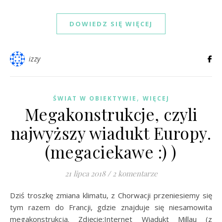
DOWIEDZ SIĘ WIĘCEJ
izzy
,
ŚWIAT W OBIEKTYWIE
WIĘCEJ
Megakonstrukcje, czyli
najwyższy wiadukt Europy.
(megaciekawe :) )
21 lipca 2018
/
2 komentarze
Dziś troszkę zmiana klimatu, z Chorwacji przeniesiemy się
tym razem do Francji, gdzie znajduje się niesamowita
megakonstrukcja. Zdjęcie:Internet Wiadukt Millau (z