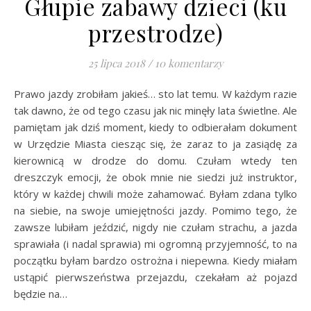
Głupie zabawy dzieci (ku
przestrodze)
25 lipca 2018
/
10 komentarzy
Prawo jazdy zrobiłam jakieś… sto lat temu. W każdym razie
tak dawno, że od tego czasu jak nic minęły lata świetlne. Ale
pamiętam jak dziś moment, kiedy to odbierałam dokument
w Urzędzie Miasta ciesząc się, że zaraz to ja zasiądę za
kierownicą w drodze do domu. Czułam wtedy ten
dreszczyk emocji, że obok mnie nie siedzi już instruktor,
który w każdej chwili może zahamować. Byłam zdana tylko
na siebie, na swoje umiejętności jazdy. Pomimo tego, że
zawsze lubiłam jeździć, nigdy nie czułam strachu, a jazda
sprawiała (i nadal sprawia) mi ogromną przyjemność, to na
początku byłam bardzo ostrożna i niepewna. Kiedy miałam
ustąpić pierwszeństwa przejazdu, czekałam aż pojazd
będzie na…