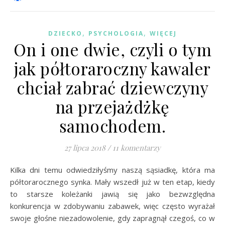
,
,
DZIECKO
PSYCHOLOGIA
WIĘCEJ
On i one dwie, czyli o tym
jak półtoraroczny kawaler
chciał zabrać dziewczyny
na przejażdżkę
samochodem.
27 lipca 2018
/
11 komentarzy
Kilka dni temu odwiedziłyśmy naszą sąsiadkę, która ma
półtorarocznego synka. Mały wszedł już w ten etap, kiedy
to starsze koleżanki jawią się jako bezwzględna
konkurencja w zdobywaniu zabawek, więc często wyrażał
swoje głośne niezadowolenie, gdy zapragnął czegoś, co w