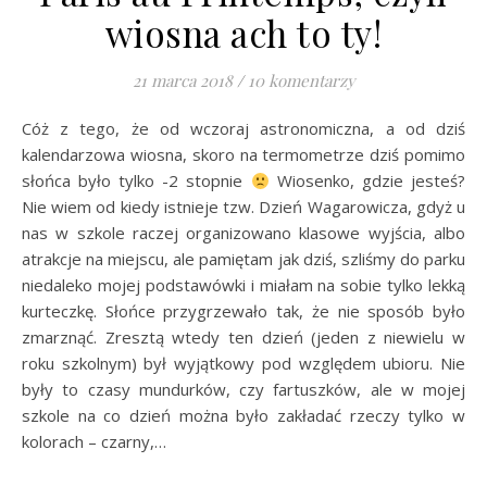
wiosna ach to ty!
21 marca 2018
/
10 komentarzy
Cóż z tego, że od wczoraj astronomiczna, a od dziś
kalendarzowa wiosna, skoro na termometrze dziś pomimo
słońca było tylko -2 stopnie
Wiosenko, gdzie jesteś?
Nie wiem od kiedy istnieje tzw. Dzień Wagarowicza, gdyż u
nas w szkole raczej organizowano klasowe wyjścia, albo
atrakcje na miejscu, ale pamiętam jak dziś, szliśmy do parku
niedaleko mojej podstawówki i miałam na sobie tylko lekką
kurteczkę. Słońce przygrzewało tak, że nie sposób było
zmarznąć. Zresztą wtedy ten dzień (jeden z niewielu w
roku szkolnym) był wyjątkowy pod względem ubioru. Nie
były to czasy mundurków, czy fartuszków, ale w mojej
szkole na co dzień można było zakładać rzeczy tylko w
kolorach – czarny,…