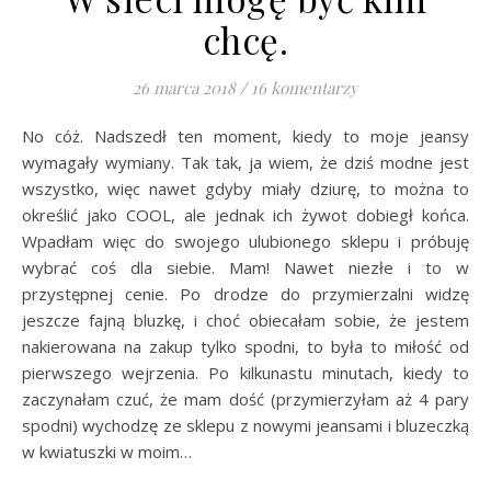
chcę.
26 marca 2018
/
16 komentarzy
No cóż. Nadszedł ten moment, kiedy to moje jeansy
wymagały wymiany. Tak tak, ja wiem, że dziś modne jest
wszystko, więc nawet gdyby miały dziurę, to można to
określić jako COOL, ale jednak ich żywot dobiegł końca.
Wpadłam więc do swojego ulubionego sklepu i próbuję
wybrać coś dla siebie. Mam! Nawet niezłe i to w
przystępnej cenie. Po drodze do przymierzalni widzę
jeszcze fajną bluzkę, i choć obiecałam sobie, że jestem
nakierowana na zakup tylko spodni, to była to miłość od
pierwszego wejrzenia. Po kilkunastu minutach, kiedy to
zaczynałam czuć, że mam dość (przymierzyłam aż 4 pary
spodni) wychodzę ze sklepu z nowymi jeansami i bluzeczką
w kwiatuszki w moim…