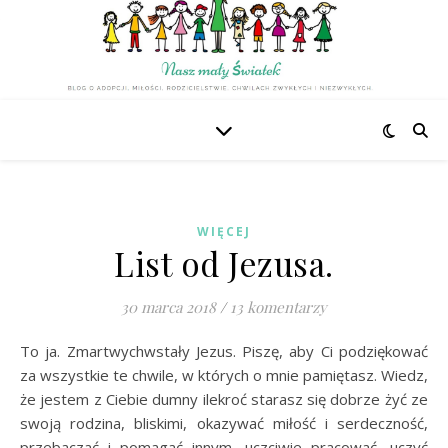
WIĘCEJ
List od Jezusa.
30 marca 2018
/
13 komentarzy
To ja. Zmartwychwstały Jezus. Piszę, aby Ci podziękować
za wszystkie te chwile, w których o mnie pamiętasz. Wiedz,
że jestem z Ciebie dumny ilekroć starasz się dobrze żyć ze
swoją rodzina, bliskimi, okazywać miłość i serdeczność,
przebaczać i pomagać innym, uczciwie pracować, uczyć