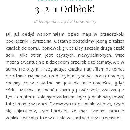
3-2-1 Odbłok!
18 listopada 2019
/
8 komentarzy
Jak już kiedyś wspominałam, dzieci mają w przedszkolu
podręczniki i ćwiczenia. Ostatnio dostaliśmy jedną z takich
książek do domu, ponieważ grupa Elsy zaczęła drugą część
serii. Kilka stron jest czystych, niewypełnionych, więc
można ewentualnie z dzieckiem przerobić te tematy. Ale w
sumie nie o tym. Przeglądając książkę, natrafiłam na temat
o rodzinie. Najpierw trzeba było narysować portret swojej
rodziny, co w zasadzie nie jest dla mnie nowością, gdyż
córka uwielbia malować i znam jej twórczość związaną z
tym tematem. Kolejnym zadaniem było jednak narysować
tatę i mamę w pracy. Dziewczynki doskonale wiedzą, czym
się zajmujemy, tym bardziej, że mąż czasami pracuje
zdalnie i wielokrotnie w czasie wakacji widziały na własne…