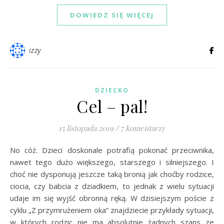
DOWIEDZ SIĘ WIĘCEJ
izzy
DZIECKO
Cel – pal!
15 listopada 2019
/
7 komentarzy
No cóż. Dzieci doskonale potrafią pokonać przeciwnika,
nawet tego dużo większego, starszego i silniejszego. I
choć nie dysponują jeszcze taką bronią jak choćby rodzice,
ciocia, czy babcia z dziadkiem, to jednak z wielu sytuacji
udaje im się wyjść obronną ręką. W dzisiejszym poście z
cyklu „Z przymrużeniem oka” znajdziecie przykłady sytuacji,
w których rodzic nie ma absolutnie żadnych szans ze