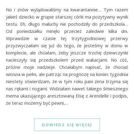
No i znów wylądowaliśmy na kwarantannie… Tym razem
jakieś dziecko w grupie starszej córki ma pozytywny wynik
testu. Eh, długo maluchy nie pochodziły do przedszkola…
Od poniedziałku minęło przecież zaledwie kilka dni.
Wprawdzie w czasie tej trzytygodniowej przerwy
przyzwyczaiłam się już do tego, że jesteśmy w domu w
komplecie, ale chciałam, żeby jeszcze trochę dziewczynki
nacieszyły się przedszkolem przed wakacjami. No cóż,
próżne moje nadzieje. Chciałabym napisać, że chociaż
wiosna w pełni, ale patrząc na prognozę na koniec tygodnia
niestety stwierdzam, że w tym roku pani zima trzyma się
nas rękami i nogami. Widziałam nawet takiego śmiesznego
mema ukazującego aresztowaną Elsę z Arendelle i podpis,
że teraz możemy być pewni,…
DOWIEDZ SIĘ WIĘCEJ