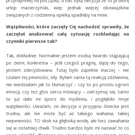
przynajmniej na początku, u nas byłą decyzja że to ja biorę
urlop macierzyński, więc jednak więcej obowiązków
związanych z codzienną opieką spadłaby na mnie.
Wątpliwości, które zaczęły Cię nachodzić sprawiły, że
zaczęłaś analizować całą sytuację rozkładając na
czynniki pierwsze tak?
Tak, dokładnie. Normalnie jestem osobą twardo stąpającą
po ziemi, konkretna – jeśli czegoś pragnę, dążę do tego,
jestem zdecydowana. Tutaj było zupełnie inaczej – nie
czułam tej pewności, siły. Byłam sama tą reakcją zdziwiona,
nie wiedziałam jak to tłumaczyć – czy to po prostu ogrom
emocji, czy też głos serca mówiący – zatrzymaj się. Samo
to już dało mi sporo do myślenia, i pogłębiło moje
wątpliwości. Uważam, ze decyzja o przyjęciu dziecka jest
trudna, ale nie może być aż takiego wahania, takiej
niepewności. TO skok na głęboką wodę, ale bez zawahania
się w ostatniej chwili. Trudno bardzo było mi nazwać to co
czuję, określić, dlaczego nie czuję tego co powinnam, tego