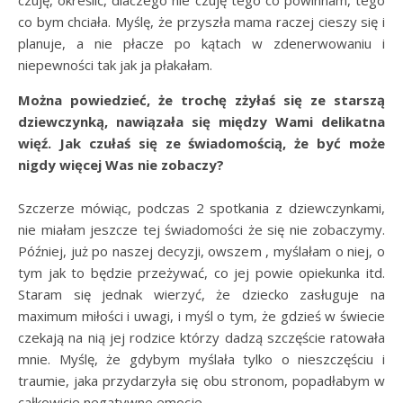
co bym chciała. Myślę, że przyszła mama raczej cieszy się i
planuje, a nie płacze po kątach w zdenerwowaniu i
niepewności tak jak ja płakałam.
Można powiedzieć, że trochę zżyłaś się ze starszą
dziewczynką, nawiązała się między Wami delikatna
więź. Jak czułaś się ze świadomością, że być może
nigdy więcej Was nie zobaczy?
Szczerze mówiąc, podczas 2 spotkania z dziewczynkami,
nie miałam jeszcze tej świadomości że się nie zobaczymy.
Później, już po naszej decyzji, owszem , myślałam o niej, o
tym jak to będzie przeżywać, co jej powie opiekunka itd.
Staram się jednak wierzyć, że dziecko zasługuje na
maximum miłości i uwagi, i myśl o tym, że gdzieś w świecie
czekają na nią jej rodzice którzy dadzą szczęście ratowała
mnie. Myślę, że gdybym myślała tylko o nieszczęściu i
traumie, jaka przydarzyła się obu stronom, popadłabym w
całkowicie negatywne emocje.