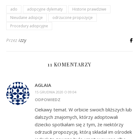
ado
adopcyjne dylematy
Historie prawdziwe
Nieudane adopcje
odrzucone propozycje
Procedury adopcyjne
Przez
izzy
11 KOMENTARZY
AGLAIA
15 GRUDNIA 2020 O 09:04
ODPOWIEDZ
Ciekawy temat. W orbicie swoich bliższych lub
dalszych znajomych, którzy adoptowali
dziecko spotkałam się z tym, że niektórzy
odrzucili propozycję, którą składał im ośrodek