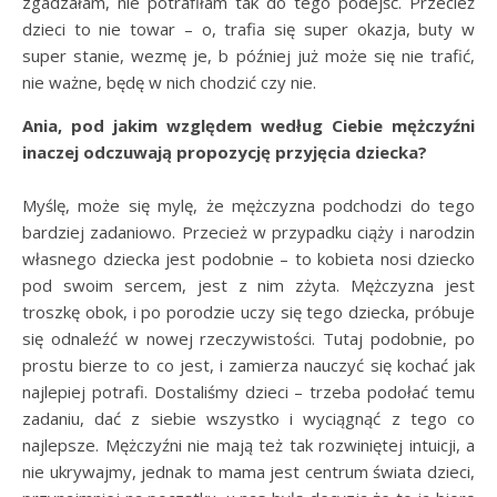
zgadzałam, nie potrafiłam tak do tego podejść. Przecież
dzieci to nie towar – o, trafia się super okazja, buty w
super stanie, wezmę je, b później już może się nie trafić,
nie ważne, będę w nich chodzić czy nie.
Ania, pod jakim względem według Ciebie mężczyźni
inaczej odczuwają propozycję przyjęcia dziecka?
Myślę, może się mylę, że mężczyzna podchodzi do tego
bardziej zadaniowo. Przecież w przypadku ciąży i narodzin
własnego dziecka jest podobnie – to kobieta nosi dziecko
pod swoim sercem, jest z nim zżyta. Mężczyzna jest
troszkę obok, i po porodzie uczy się tego dziecka, próbuje
się odnaleźć w nowej rzeczywistości. Tutaj podobnie, po
prostu bierze to co jest, i zamierza nauczyć się kochać jak
najlepiej potrafi. Dostaliśmy dzieci – trzeba podołać temu
zadaniu, dać z siebie wszystko i wyciągnąć z tego co
najlepsze. Mężczyźni nie mają też tak rozwiniętej intuicji, a
nie ukrywajmy, jednak to mama jest centrum świata dzieci,