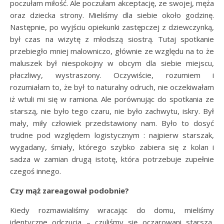
poczułam miłość. Ale poczułam akceptację, ze swojej, męża
oraz dziecka strony. Mieliśmy dla siebie około godzinę.
Następnie, po wyjściu opiekunki zastępczej z dziewczynką,
był czas na wizytę z młodszą siostrą. Tutaj spotkanie
przebiegło mniej malowniczo, głównie ze względu na to że
maluszek był niespokojny w obcym dla siebie miejscu,
płaczliwy, wystraszony. Oczywiście, rozumiem i
rozumiałam to, że był to naturalny odruch, nie oczekiwałam
iż wtuli mi się w ramiona. Ale porównując do spotkania ze
starszą, nie było tego czaru, nie było zachwytu, iskry. Był
mały, miły człowiek przedstawiony nam. Było to dosyć
trudne pod względem logistycznym : najpierw starszak,
wygadany, śmiały, którego szybko zabiera się z kolan i
sadza w zamian drugą istotę, która potrzebuje zupełnie
czegoś innego.
Czy mąż zareagował podobnie?
Kiedy rozmawialiśmy wracając do domu, mieliśmy
identyczne odczucia – czuliśmy się oczarowani starszą,