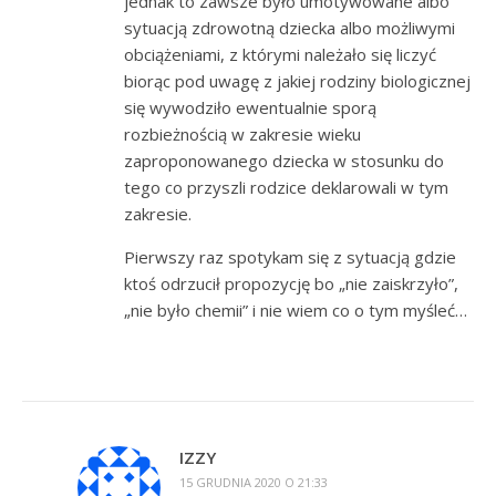
jednak to zawsze było umotywowane albo
sytuacją zdrowotną dziecka albo możliwymi
obciążeniami, z którymi należało się liczyć
biorąc pod uwagę z jakiej rodziny biologicznej
się wywodziło ewentualnie sporą
rozbieżnością w zakresie wieku
zaproponowanego dziecka w stosunku do
tego co przyszli rodzice deklarowali w tym
zakresie.
Pierwszy raz spotykam się z sytuacją gdzie
ktoś odrzucił propozycję bo „nie zaiskrzyło”,
„nie było chemii” i nie wiem co o tym myśleć…
IZZY
15 GRUDNIA 2020 O 21:33