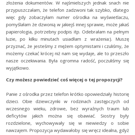
złożenia dokumentów. W najśmielszych jednak snach nie
przypuszczałam, że telefon zadzwoni tak szybko, dlatego
więc gdy zobaczyłam numer ośrodka na wyświetlaczu,
pomyślałam że dzwonią w jakiejś innej sprawie, może jakaś
papierologia, potrzebny podpis itp. Odebrałam na pełnym
luzie, po kilku minutach usiadłam z wrażenia:). Muszę
przyznać, że jesteśmy z mężem optymistami i czuliśmy, że
możemy czekać krócej niż nam się wydaje, ale to przeszło
nasze oczekiwania. Była ogromna radość, poczuliśmy się
wyjątkowo.
Czy możesz powiedzieć coś więcej o tej propozycji?
Panie z ośrodka przez telefon krótko opowiedziały historię
dzieci. Obie dziewczynki w rodzinach zastępczych od
wczesnego wieku, zdrowe, bez wyraźnych traum lub
deficytów jakich można się obawiać. Siostry były
rozdzielone, wychowywały się w niewiedzy o sobie
nawzajem. Propozycja wydawałoby się wręcz idealna, gdyż