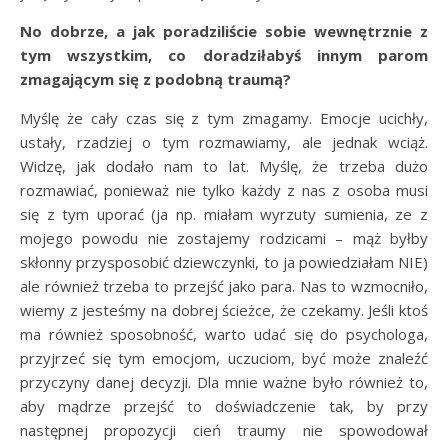
No dobrze, a jak poradziliście sobie wewnętrznie z
tym wszystkim, co doradziłabyś innym parom
zmagającym się z podobną traumą?
Myślę że cały czas się z tym zmagamy. Emocje ucichły,
ustały, rzadziej o tym rozmawiamy, ale jednak wciąż.
Widzę, jak dodało nam to lat. Myślę, że trzeba dużo
rozmawiać, ponieważ nie tylko każdy z nas z osoba musi
się z tym uporać (ja np. miałam wyrzuty sumienia, ze z
mojego powodu nie zostajemy rodzicami – mąż byłby
skłonny przysposobić dziewczynki, to ja powiedziałam NIE)
ale również trzeba to przejść jako para. Nas to wzmocniło,
wiemy z jesteśmy na dobrej ścieżce, że czekamy. Jeśli ktoś
ma również sposobność, warto udać się do psychologa,
przyjrzeć się tym emocjom, uczuciom, być może znaleźć
przyczyny danej decyzji. Dla mnie ważne było również to,
aby mądrze przejść to doświadczenie tak, by przy
następnej propozycji cień traumy nie spowodował