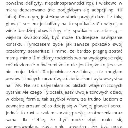
poważne deficyty, niepełnosprawności itp), i wiekowo w
miarę dopasowane (nie podjęłabym się adopcji np. 10
latka). Poza tym, jesteśmy w stanie przyjąć dużo. I z taką
głową i sercem jechaliśmy na to spotkanie. Co więcej, o
wiele bardziej obawialiśmy się spotkania ze starszą –
większa świadomość, być może trudniejsze nawiązanie
kontaktu. Tymczasem życie jak zawsze pokazało swój
przekorny scenariusz. I mimo, że bardzo pragnę zostać
mamą, mimo iż mieliśmy rodzicielstwo na wyciągnięcie ręki,
coś niezłomnie mówiło mi że to nie jest to, że to jeszcze
nie moje dzieci. Racjonalnie rzecz biorąc, nie mogłam
postawić żadnych zarzutów, z dzieciaczkami było wszystko
na TAK. Nie raz usłyszałam od bliskich wtajemniczonych
pytanie: Ale czego Ty oczekujesz? Dwoje zdrowych dzieci,
w dobrej formie, tak szybko! Wiem, ze trudno ludziom z
zewnątrz zrozumieć co dzieję się w Twojej głowie i sercu.
Jednak to rani – czułam zarzut, presję, z otoczenia oraz
sama dla siebie, że być może zbyt mało się
zaangażowałam, zbyt mało otwarłam, że być może