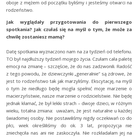
oboje z mężem od początku byliśmy i jesteśmy otwarci na
rodzeństwo.
Jak wyglądały przygotowania do pierwszego
spotkania? Jak czułaś się na myśl o tym, że może za
chwilę zostaniesz mamą?
Datę spotkania wyznaczono nam na za tydzień od telefonu.
TO był najdłuższy tydzień mojego życia. Czułam cała paletę
emocji na zmianę – szczęście, że do nas zadzwonili. Radość
z tego powodu, że dziewczynki „generalnie” są zdrowe, że
jest to rodzeństwo tak jak marzyliśmy. Ekscytację, na myśl
o tym że niedługo będę mogła spełnić moje marzenie o
macierzyństwie, nasze marzenie o rodzicielstwie. Nie będę
jednak kłamać, że był lekki strach – dwoje dzieci, w różnym
wieku, totalna zmiana: uważam, że jest naturalne u każdej
świadomej osoby. Nie postawiliśmy nigdy oczekiwań co do
płci, wiek określiliśmy do ok. 3 lat, propozycja nie
zniechęciła nas ani nie zaskoczyła. Nie rozkładałam jej na