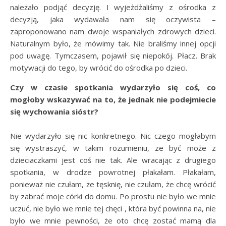
należało podjąć decyzję. I wyjeżdżaliśmy z ośrodka z
decyzją, jaka wydawała nam się oczywista –
zaproponowano nam dwoje wspaniałych zdrowych dzieci.
Naturalnym było, że mówimy tak. Nie braliśmy innej opcji
pod uwagę. Tymczasem, pojawił się niepokój. Płacz. Brak
motywacji do tego, by wrócić do ośrodka po dzieci.
Czy w czasie spotkania wydarzyło się coś, co
mogłoby wskazywać na to, że jednak nie podejmiecie
się wychowania sióstr?
Nie wydarzyło się nic konkretnego. Nic czego mogłabym
się wystraszyć, w takim rozumieniu, ze być może z
dzieciaczkami jest coś nie tak. Ale wracając z drugiego
spotkania, w drodze powrotnej płakałam. Płakałam,
ponieważ nie czułam, że tęsknię, nie czułam, że chcę wrócić
by zabrać moje córki do domu. Po prostu nie było we mnie
uczuć, nie było we mnie tej chęci , która być powinna na, nie
było we mnie pewności, że oto chcę zostać mamą dla