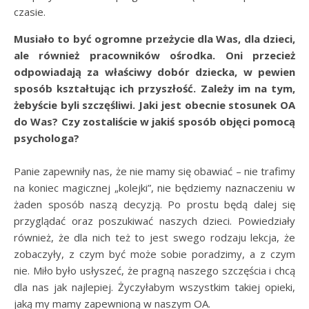
czasie.
Musiało to być ogromne przeżycie dla Was, dla dzieci,
ale również pracowników ośrodka. Oni przecież
odpowiadają za właściwy dobór dziecka, w pewien
sposób kształtując ich przyszłość. Zależy im na tym,
żebyście byli szczęśliwi. Jaki jest obecnie stosunek OA
do Was? Czy zostaliście w jakiś sposób objęci pomocą
psychologa?
Panie zapewniły nas, że nie mamy się obawiać – nie trafimy
na koniec magicznej „kolejki”, nie będziemy naznaczeniu w
żaden sposób naszą decyzją. Po prostu będą dalej się
przyglądać oraz poszukiwać naszych dzieci. Powiedziały
również, że dla nich też to jest swego rodzaju lekcja, że
zobaczyły, z czym być może sobie poradzimy, a z czym
nie. Miło było usłyszeć, że pragną naszego szczęścia i chcą
dla nas jak najlepiej. Życzyłabym wszystkim takiej opieki,
jaką my mamy zapewnioną w naszym OA.