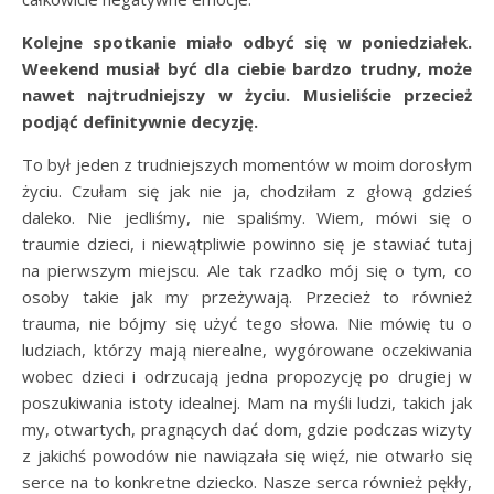
Kolejne spotkanie miało odbyć się w poniedziałek.
Weekend musiał być dla ciebie bardzo trudny, może
nawet najtrudniejszy w życiu. Musieliście przecież
podjąć definitywnie decyzję.
To był jeden z trudniejszych momentów w moim dorosłym
życiu. Czułam się jak nie ja, chodziłam z głową gdzieś
daleko. Nie jedliśmy, nie spaliśmy. Wiem, mówi się o
traumie dzieci, i niewątpliwie powinno się je stawiać tutaj
na pierwszym miejscu. Ale tak rzadko mój się o tym, co
osoby takie jak my przeżywają. Przecież to również
trauma, nie bójmy się użyć tego słowa. Nie mówię tu o
ludziach, którzy mają nierealne, wygórowane oczekiwania
wobec dzieci i odrzucają jedna propozycję po drugiej w
poszukiwania istoty idealnej. Mam na myśli ludzi, takich jak
my, otwartych, pragnących dać dom, gdzie podczas wizyty
z jakichś powodów nie nawiązała się więź, nie otwarło się
serce na to konkretne dziecko. Nasze serca również pękły,