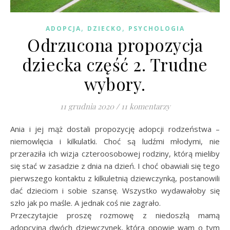
,
,
ADOPCJA
DZIECKO
PSYCHOLOGIA
Odrzucona propozycja
dziecka część 2. Trudne
wybory.
11 grudnia 2020
/
11 komentarzy
Ania i jej mąż dostali propozycję adopcji rodzeństwa –
niemowlęcia i kilkulatki. Choć są ludźmi młodymi, nie
przeraziła ich wizja czteroosobowej rodziny, którą mieliby
się stać w zasadzie z dnia na dzień. I choć obawiali się tego
pierwszego kontaktu z kilkuletnią dziewczynką, postanowili
dać dzieciom i sobie szansę. Wszystko wydawałoby się
szło jak po maśle. A jednak coś nie zagrało.
Przeczytajcie proszę rozmowę z niedoszłą mamą
adopcyjną dwóch dziewczynek, która opowie wam o tym