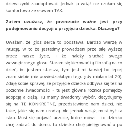
dziewczynki zaadoptować. Jednak ja wciąż nie czułam się
komfortowo ze słowem TAK.
Zatem uważasz, że przeczucie ważne jest przy
podejmowaniu decyzji o przyjęciu dziecka. Dlaczego?
Uważam, że głos serca to podstawa. Bardzo wierzę w
intuicję, w to że jesteśmy prowadzeni prze siłę wyższą
przez nasze życie, i że należy słuchać swego
wewnętrznego głosu. Staram się kierować tą filozofią na co
dzień, im jestem starsza, tym jest mi łatwiej bo lepiej
znam siebie (nie powiedziałabym tego gdy miałam lat 20).
Zdaję sobie sprawę, że przyjęcie dziecka odbywa się też na
poziomie świadomości – tu jest główna różnica pomiędzy
adopcją a ciążą. Tu mamy świadomy wybór, decydujemy
się na TE KONKRETNE, przedstawione nam dzieci, nie
takie, jakie się nam urodzą. Ale jednak wciąż, musi być ta
iskra. Musi się pojawić uczucie, które mówi – to dziecko
chcę zabrać do domu, to dziecko chcę pielęgnować a po