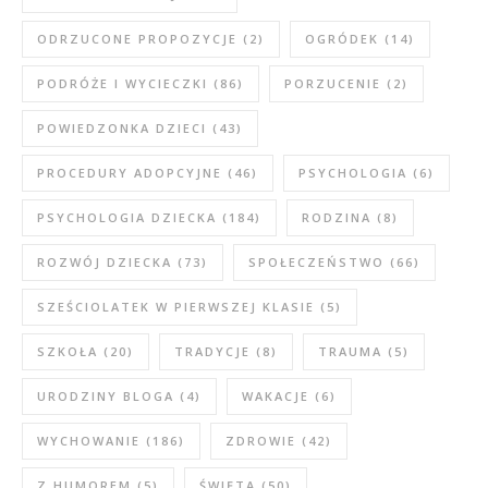
ODRZUCONE PROPOZYCJE
(2)
OGRÓDEK
(14)
PODRÓŻE I WYCIECZKI
(86)
PORZUCENIE
(2)
POWIEDZONKA DZIECI
(43)
PROCEDURY ADOPCYJNE
(46)
PSYCHOLOGIA
(6)
PSYCHOLOGIA DZIECKA
(184)
RODZINA
(8)
ROZWÓJ DZIECKA
(73)
SPOŁECZEŃSTWO
(66)
SZEŚCIOLATEK W PIERWSZEJ KLASIE
(5)
SZKOŁA
(20)
TRADYCJE
(8)
TRAUMA
(5)
URODZINY BLOGA
(4)
WAKACJE
(6)
WYCHOWANIE
(186)
ZDROWIE
(42)
Z HUMOREM
(5)
ŚWIĘTA
(50)