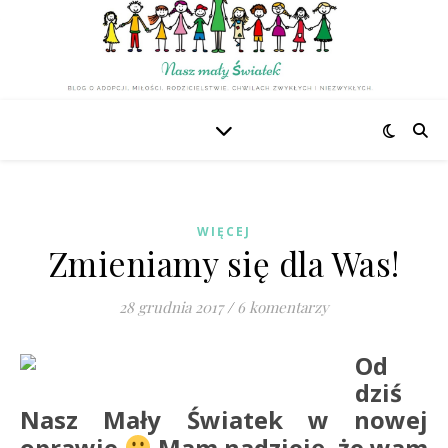
WIĘCEJ
Zmieniamy się dla Was!
28 grudnia 2017
/
6 komentarzy
Od
dziś
Nasz Mały Światek w nowej
oprawie
Mam nadzieję, że wam