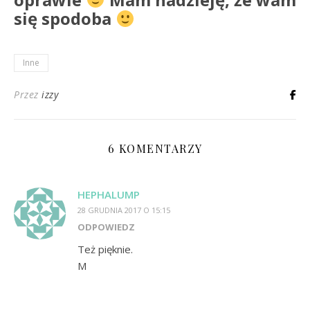
się spodoba
Inne
Przez
izzy
6 KOMENTARZY
HEPHALUMP
28 GRUDNIA 2017 O 15:15
ODPOWIEDZ
Też pięknie.
M