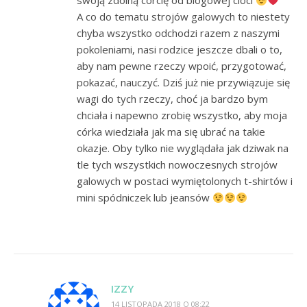
swoją zdolną córcię od blogowej cioci
A co do tematu strojów galowych to niestety
chyba wszystko odchodzi razem z naszymi
pokoleniami, nasi rodzice jeszcze dbali o to,
aby nam pewne rzeczy wpoić, przygotować,
pokazać, nauczyć. Dziś już nie przywiązuje się
wagi do tych rzeczy, choć ja bardzo bym
chciała i napewno zrobię wszystko, aby moja
córka wiedziała jak ma się ubrać na takie
okazje. Oby tylko nie wyglądała jak dziwak na
tle tych wszystkich nowoczesnych strojów
galowych w postaci wymiętolonych t-shirtów i
mini spódniczek lub jeansów
IZZY
14 LISTOPADA 2018 O 08:22