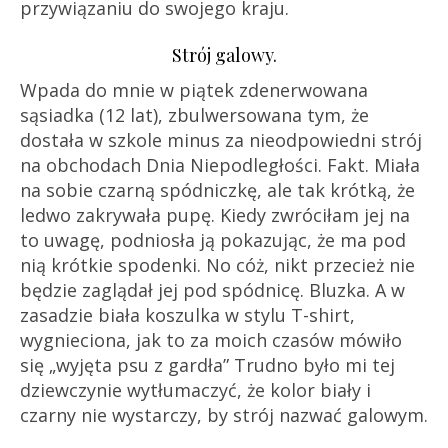
przywiązaniu do swojego kraju.
Strój galowy.
Wpada do mnie w piątek zdenerwowana
sąsiadka (12 lat), zbulwersowana tym, że
dostała w szkole minus za nieodpowiedni strój
na obchodach Dnia Niepodległości. Fakt. Miała
na sobie czarną spódniczkę, ale tak krótką, że
ledwo zakrywała pupę. Kiedy zwróciłam jej na
to uwagę, podniosła ją pokazując, że ma pod
nią krótkie spodenki. No cóż, nikt przecież nie
będzie zaglądał jej pod spódnicę. Bluzka. A w
zasadzie biała koszulka w stylu T-shirt,
wygnieciona, jak to za moich czasów mówiło
się „wyjęta psu z gardła” Trudno było mi tej
dziewczynie wytłumaczyć, że kolor biały i
czarny nie wystarczy, by strój nazwać galowym.