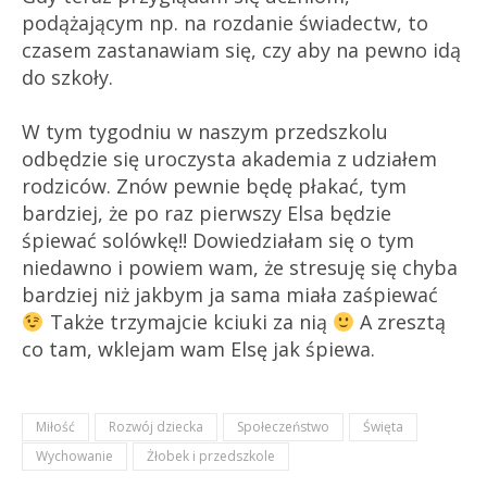
podążającym np. na rozdanie świadectw, to
czasem zastanawiam się, czy aby na pewno idą
do szkoły.
W tym tygodniu w naszym przedszkolu
odbędzie się uroczysta akademia z udziałem
rodziców. Znów pewnie będę płakać, tym
bardziej, że po raz pierwszy Elsa będzie
śpiewać solówkę!! Dowiedziałam się o tym
niedawno i powiem wam, że stresuję się chyba
bardziej niż jakbym ja sama miała zaśpiewać
Także trzymajcie kciuki za nią
A zresztą
co tam, wklejam wam Elsę jak śpiewa.
Miłość
Rozwój dziecka
Społeczeństwo
Święta
Wychowanie
Żłobek i przedszkole