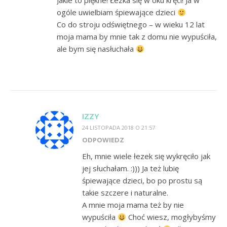
Jakie to piękne! Łezka się w oku kręci! Ja w
ogóle uwielbiam śpiewające dzieci
Co do stroju odświętnego – w wieku 12 lat
moja mama by mnie tak z domu nie wypuściła,
ale bym się nasłuchała
IZZY
24 LISTOPADA 2018 O 21:57
ODPOWIEDZ
Eh, mnie wiele łezek się wykręciło jak
jej słuchałam. :))) Ja też lubię
śpiewające dzieci, bo po prostu są
takie szczere i naturalne.
A mnie moja mama też by nie
wypuściła
Choć wiesz, mogłybyśmy