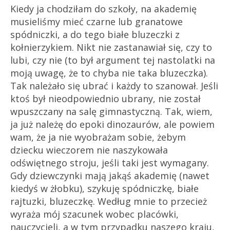
Kiedy ja chodziłam do szkoły, na akademię
musieliśmy mieć czarne lub granatowe
spódniczki, a do tego białe bluzeczki z
kołnierzykiem. Nikt nie zastanawiał się, czy to
lubi, czy nie (to był argument tej nastolatki na
moją uwagę, że to chyba nie taka bluzeczka).
Tak należało się ubrać i każdy to szanował. Jeśli
ktoś był nieodpowiednio ubrany, nie został
wpuszczany na salę gimnastyczną. Tak, wiem,
ja już należę do epoki dinozaurów, ale powiem
wam, że ja nie wyobrażam sobie, żebym
dziecku wieczorem nie naszykowała
odświętnego stroju, jeśli taki jest wymagany.
Gdy dziewczynki mają jakąś akademię (nawet
kiedyś w żłobku), szykuję spódniczkę, białe
rajtuzki, bluzeczkę. Według mnie to przecież
wyraża mój szacunek wobec placówki,
nauczycieli, a w tym przypadku naszego kraju,