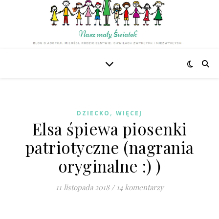
,
DZIECKO
WIĘCEJ
Elsa śpiewa piosenki
patriotyczne (nagrania
oryginalne :) )
11 listopada 2018
/
14 komentarzy