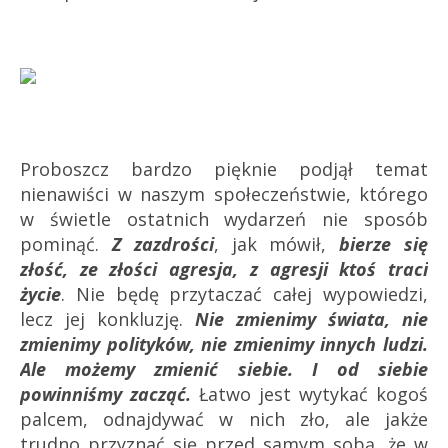
Proboszcz bardzo pięknie podjął temat
nienawiści w naszym społeczeństwie, którego
w świetle ostatnich wydarzeń nie sposób
pominąć.
Z
zazdrości
, jak mówił,
bierze się
złość, ze złości agresja, z agresji ktoś traci
życie
.
Nie będę przytaczać całej wypowiedzi,
lecz jej konkluzję.
Nie zmienimy świata, nie
zmienimy polityków, nie zmienimy innych ludzi.
Ale możemy zmienić siebie. I od siebie
powinniśmy zacząć.
Łatwo jest wytykać kogoś
palcem, odnajdywać w nich zło, ale jakże
trudno przyznać się przed samym sobą, że w