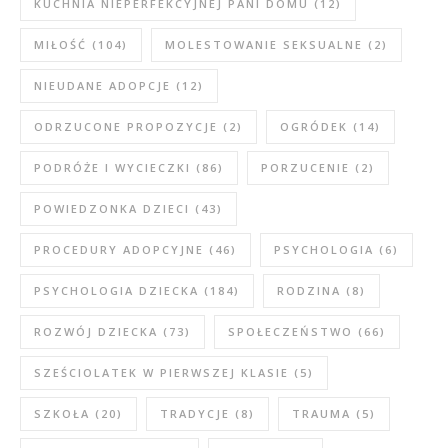
KUCHNIA NIEPERFEKCYJNEJ PANI DOMU
(12)
MIŁOŚĆ
(104)
MOLESTOWANIE SEKSUALNE
(2)
NIEUDANE ADOPCJE
(12)
ODRZUCONE PROPOZYCJE
(2)
OGRÓDEK
(14)
PODRÓŻE I WYCIECZKI
(86)
PORZUCENIE
(2)
POWIEDZONKA DZIECI
(43)
PROCEDURY ADOPCYJNE
(46)
PSYCHOLOGIA
(6)
PSYCHOLOGIA DZIECKA
(184)
RODZINA
(8)
ROZWÓJ DZIECKA
(73)
SPOŁECZEŃSTWO
(66)
SZEŚCIOLATEK W PIERWSZEJ KLASIE
(5)
SZKOŁA
(20)
TRADYCJE
(8)
TRAUMA
(5)