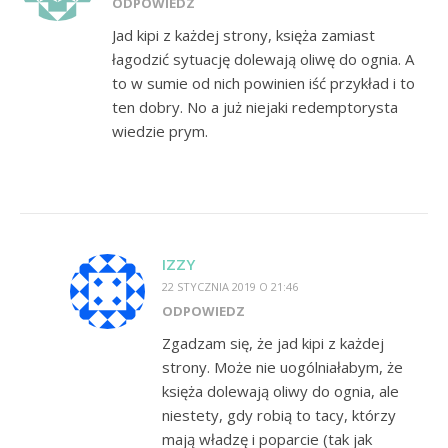
ODPOWIEDZ
Jad kipi z każdej strony, księża zamiast
łagodzić sytuację dolewają oliwę do ognia. A
to w sumie od nich powinien iść przykład i to
ten dobry. No a już niejaki redemptorysta
wiedzie prym.
IZZY
22 STYCZNIA 2019 O 21:46
ODPOWIEDZ
Zgadzam się, że jad kipi z każdej
strony. Może nie uogólniałabym, że
księża dolewają oliwy do ognia, ale
niestety, gdy robią to tacy, którzy
mają władzę i poparcie (tak jak