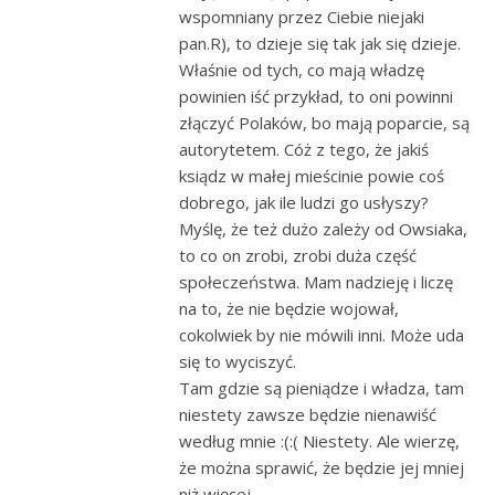
wspomniany przez Ciebie niejaki
pan.R), to dzieje się tak jak się dzieje.
Właśnie od tych, co mają władzę
powinien iść przykład, to oni powinni
złączyć Polaków, bo mają poparcie, są
autorytetem. Cóż z tego, że jakiś
ksiądz w małej mieścinie powie coś
dobrego, jak ile ludzi go usłyszy?
Myślę, że też dużo zależy od Owsiaka,
to co on zrobi, zrobi duża część
społeczeństwa. Mam nadzieję i liczę
na to, że nie będzie wojował,
cokolwiek by nie mówili inni. Może uda
się to wyciszyć.
Tam gdzie są pieniądze i władza, tam
niestety zawsze będzie nienawiść
według mnie :(:( Niestety. Ale wierzę,
że można sprawić, że będzie jej mniej
niż więcej.