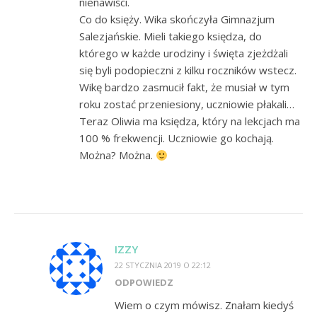
nienawiści.
Co do księży. Wika skończyła Gimnazjum
Salezjańskie. Mieli takiego księdza, do
którego w każde urodziny i święta zjeżdżali
się byli podopieczni z kilku roczników wstecz.
Wikę bardzo zasmucił fakt, że musiał w tym
roku zostać przeniesiony, uczniowie płakali…
Teraz Oliwia ma księdza, który na lekcjach ma
100 % frekwencji. Uczniowie go kochają.
Można? Można.
IZZY
22 STYCZNIA 2019 O 22:12
ODPOWIEDZ
Wiem o czym mówisz. Znałam kiedyś