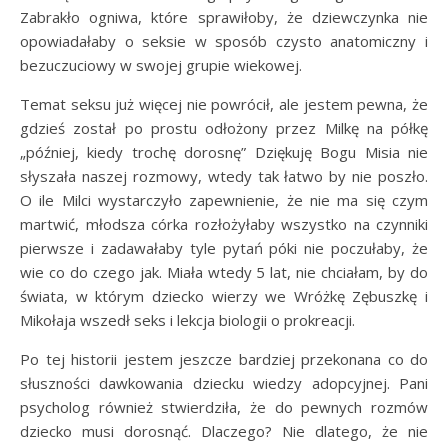
Zabrakło ogniwa, które sprawiłoby, że dziewczynka nie
opowiadałaby o seksie w sposób czysto anatomiczny i
bezuczuciowy w swojej grupie wiekowej.
Temat seksu już więcej nie powrócił, ale jestem pewna, że
gdzieś został po prostu odłożony przez Milkę na półkę
„później, kiedy trochę dorosnę” Dziękuję Bogu Misia nie
słyszała naszej rozmowy, wtedy tak łatwo by nie poszło.
O ile Milci wystarczyło zapewnienie, że nie ma się czym
martwić, młodsza córka rozłożyłaby wszystko na czynniki
pierwsze i zadawałaby tyle pytań póki nie poczułaby, że
wie co do czego jak. Miała wtedy 5 lat, nie chciałam, by do
świata, w którym dziecko wierzy we Wróżkę Zębuszkę i
Mikołaja wszedł seks i lekcja biologii o prokreacji.
Po tej historii jestem jeszcze bardziej przekonana co do
słuszności dawkowania dziecku wiedzy adopcyjnej. Pani
psycholog również stwierdziła, że do pewnych rozmów
dziecko musi dorosnąć. Dlaczego? Nie dlatego, że nie