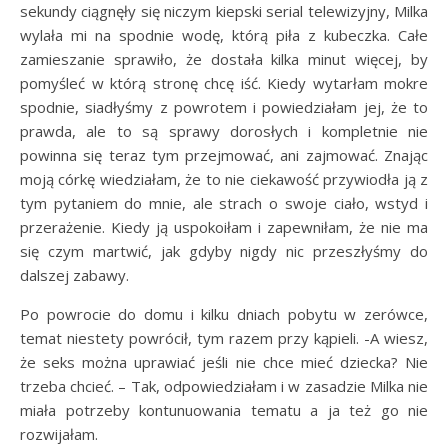
sekundy ciągnęły się niczym kiepski serial telewizyjny, Milka
wylała mi na spodnie wodę, którą piła z kubeczka. Całe
zamieszanie sprawiło, że dostała kilka minut więcej, by
pomyśleć w którą stronę chcę iść. Kiedy wytarłam mokre
spodnie, siadłyśmy z powrotem i powiedziałam jej, że to
prawda, ale to są sprawy dorosłych i kompletnie nie
powinna się teraz tym przejmować, ani zajmować. Znając
moją córkę wiedziałam, że to nie ciekawość przywiodła ją z
tym pytaniem do mnie, ale strach o swoje ciało, wstyd i
przerażenie. Kiedy ją uspokoiłam i zapewniłam, że nie ma
się czym martwić, jak gdyby nigdy nic przeszłyśmy do
dalszej zabawy.
Po powrocie do domu i kilku dniach pobytu w zerówce,
temat niestety powrócił, tym razem przy kąpieli. -A wiesz,
że seks można uprawiać jeśli nie chce mieć dziecka? Nie
trzeba chcieć. – Tak, odpowiedziałam i w zasadzie Milka nie
miała potrzeby kontunuowania tematu a ja też go nie
rozwijałam.