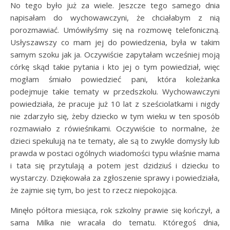
No tego było już za wiele. Jeszcze tego samego dnia
napisałam do wychowawczyni, że chciałabym z nią
porozmawiać. Umówiłyśmy się na rozmowę telefoniczną.
Usłyszawszy co mam jej do powiedzenia, była w takim
samym szoku jak ja. Oczywiście zapytałam wcześniej moją
córkę skąd takie pytania i kto jej o tym powiedział, więc
mogłam śmiało powiedzieć pani, która koleżanka
podejmuje takie tematy w przedszkolu. Wychowawczyni
powiedziała, że pracuje już 10 lat z sześciolatkami i nigdy
nie zdarzyło się, żeby dziecko w tym wieku w ten sposób
rozmawiało z rówieśnikami. Oczywiście to normalne, że
dzieci spekulują na te tematy, ale są to zwykle domysły lub
prawda w postaci ogólnych wiadomości typu właśnie mama
i tata się przytulają a potem jest dzidziuś i dziecku to
wystarczy. Dziękowała za zgłoszenie sprawy i powiedziała,
że zajmie się tym, bo jest to rzecz niepokojąca.
Minęło półtora miesiąca, rok szkolny prawie się kończył, a
sama Milka nie wracała do tematu. Któregoś dnia,