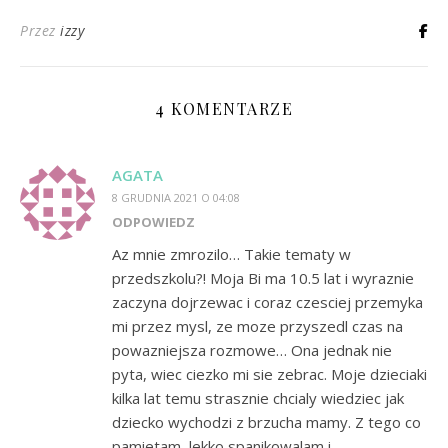
Przez
izzy
4 KOMENTARZE
AGATA
8 GRUDNIA 2021 O 04:08
ODPOWIEDZ
Az mnie zmrozilo… Takie tematy w
przedszkolu?! Moja Bi ma 10.5 lat i wyraznie
zaczyna dojrzewac i coraz czesciej przemyka
mi przez mysl, ze moze przyszedl czas na
powazniejsza rozmowe… Ona jednak nie
pyta, wiec ciezko mi sie zebrac. Moje dzieciaki
kilka lat temu strasznie chcialy wiedziec jak
dziecko wychodzi z brzucha mamy. Z tego co
pamietam, lekko spanikowalam i