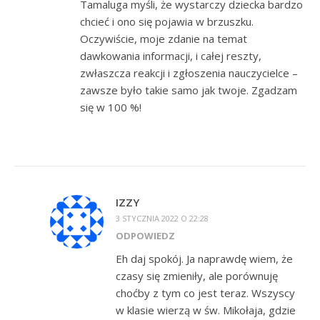
Tamaluga myśli, że wystarczy dziecka bardzo
chcieć i ono się pojawia w brzuszku.
Oczywiście, moje zdanie na temat
dawkowania informacji, i całej reszty,
zwłaszcza reakcji i zgłoszenia nauczycielce –
zawsze było takie samo jak twoje. Zgadzam
się w 100 %!
IZZY
3 STYCZNIA 2022 O 22:28
ODPOWIEDZ
Eh daj spokój. Ja naprawdę wiem, że
czasy się zmieniły, ale porównuję
choćby z tym co jest teraz. Wszyscy
w klasie wierzą w św. Mikołaja, gdzie