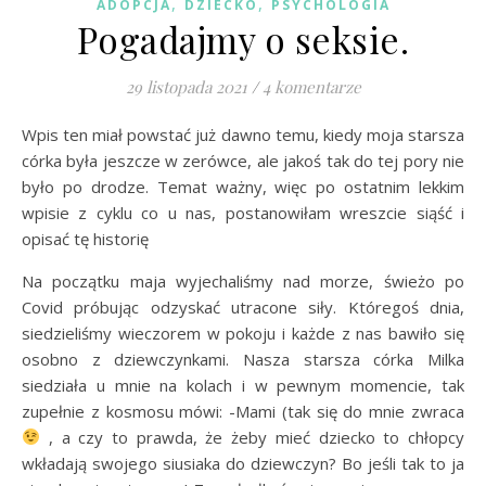
,
,
ADOPCJA
DZIECKO
PSYCHOLOGIA
Pogadajmy o seksie.
29 listopada 2021
/
4 komentarze
Wpis ten miał powstać już dawno temu, kiedy moja starsza
córka była jeszcze w zerówce, ale jakoś tak do tej pory nie
było po drodze. Temat ważny, więc po ostatnim lekkim
wpisie z cyklu co u nas, postanowiłam wreszcie siąść i
opisać tę historię
Na początku maja wyjechaliśmy nad morze, świeżo po
Covid próbując odzyskać utracone siły. Któregoś dnia,
siedzieliśmy wieczorem w pokoju i każde z nas bawiło się
osobno z dziewczynkami. Nasza starsza córka Milka
siedziała u mnie na kolach i w pewnym momencie, tak
zupełnie z kosmosu mówi: -Mami (tak się do mnie zwraca
, a czy to prawda, że żeby mieć dziecko to chłopcy
wkładają swojego siusiaka do dziewczyn? Bo jeśli tak to ja