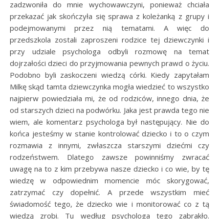
zadzwoniła do mnie wychowawczyni, ponieważ chciała
przekazać jak skończyła się sprawa z koleżanką z grupy i
podejmowanymi przez nią tematami. A więc do
przedszkola zostali zaproszeni rodzice tej dziewczynki i
przy udziale psychologa odbyli rozmowę na temat
dojrzałości dzieci do przyjmowania pewnych prawd o życiu.
Podobno byli zaskoczeni wiedzą córki. Kiedy zapytałam
Milkę skąd tamta dziewczynka mogła wiedzieć to wszystko
najpierw powiedziała mi, że od rodziców, innego dnia, że
od starszych dzieci na podwórku. Jaka jest prawda tego nie
wiem, ale komentarz psychologa był następujący. Nie do
końca jesteśmy w stanie kontrolować dziecko i to o czym
rozmawia z innymi, zwłaszcza starszymi dziećmi czy
rodzeństwem. Dlatego zawsze powinniśmy zwracać
uwagę na to z kim przebywa nasze dziecko i co wie, by tę
wiedzę w odpowiednim momencie móc skorygować,
zatrzymać czy dopełnić. A przede wszystkim mieć
świadomość tego, że dziecko wie i monitorować co z tą
wiedzą zrobi. Tu według psychologa tego zabrakło.