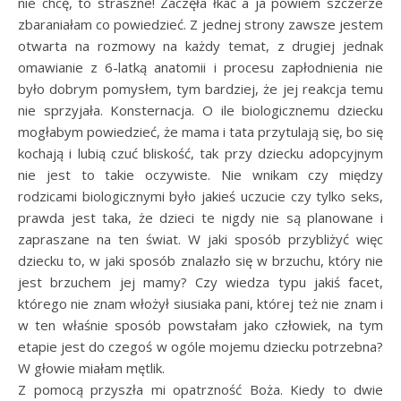
nie chcę, to straszne! Zaczęła łkać a ja powiem szczerze
zbaraniałam co powiedzieć. Z jednej strony zawsze jestem
otwarta na rozmowy na każdy temat, z drugiej jednak
omawianie z 6-latką anatomii i procesu zapłodnienia nie
było dobrym pomysłem, tym bardziej, że jej reakcja temu
nie sprzyjała. Konsternacja. O ile biologicznemu dziecku
mogłabym powiedzieć, że mama i tata przytulają się, bo się
kochają i lubią czuć bliskość, tak przy dziecku adopcyjnym
nie jest to takie oczywiste. Nie wnikam czy między
rodzicami biologicznymi było jakieś uczucie czy tylko seks,
prawda jest taka, że dzieci te nigdy nie są planowane i
zapraszane na ten świat. W jaki sposób przybliżyć więc
dziecku to, w jaki sposób znalazło się w brzuchu, który nie
jest brzuchem jej mamy? Czy wiedza typu jakiś facet,
którego nie znam włożył siusiaka pani, której też nie znam i
w ten właśnie sposób powstałam jako człowiek, na tym
etapie jest do czegoś w ogóle mojemu dziecku potrzebna?
W głowie miałam mętlik.
Z pomocą przyszła mi opatrzność Boża. Kiedy to dwie