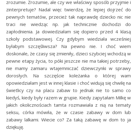
zrozumie. Zrozumie, ale czy we właściwy sposób przyjmie i
zinterpretuje? Nadal więc twierdzę, że lepiej dojrzeć do
pewnych tematów, przecież tak naprawdę dziecko nic nie
traci nie wiedząc np. jak technicznie dochodzi do
zapłodnienia. Ja dowiedziałam się dopiero przed 4 klasą
szkoły podstawowej. Czy gdybym wiedziała wcześniej
byłabym szczęśliwsza? Na pewno nie. I choć wiem
doskonale, że czasy się zmieniły, dzieci szybciej wchodzą w
pewne etapy życia, to póki jeszcze nie ma takiej potrzeby,
nie mamy zamiaru wtajemniczać dziewczynki w sprawy
dorosłych. Na szczęście koleżanka o której wam
opowiedziałam jest w innej klasie i choć widują się chwilę na
świetlicy czy na placu zabaw to jednak nie to samo co
kiedyś, kiedy były razem w grupie. Kiedy zapytałam Milkę w
jakich okolicznościach tamta rozmawiała z nią na tematy
seksu, córka mówiła, że w czasie zabawy w dom lub
zabawy lalkami. Wiecie co? Za taką zabawę w dom to ja
dziękuję.