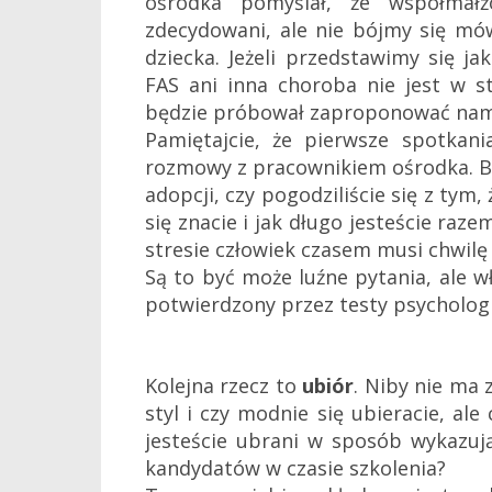
ośrodka pomyślał, że współmał
zdecydowani, ale nie bójmy się mó
dziecka. Jeżeli przedstawimy się 
FAS ani inna choroba nie jest w s
będzie próbował zaproponować nam 
Pamiętajcie, że pierwsze spotkania
rozmowy z pracownikiem ośrodka. B
adopcji, czy pogodziliście się z tym,
się znacie i jak długo jesteście raze
stresie człowiek czasem musi chwil
Są to być może luźne pytania, ale w
potwierdzony przez testy psycholog
Kolejna rzecz to
ubiór
. Niby nie ma 
styl i czy modnie się ubieracie, ale
jesteście ubrani w sposób wykazuj
kandydatów w czasie szkolenia?