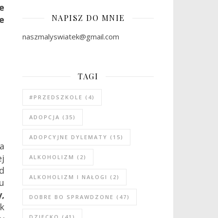
e
NAPISZ DO MNIE
e
naszmalyswiatek@gmail.com
TAGI
#PRZEDSZKOLE
(4)
ADOPCJA
(35)
ADOPCYJNE DYLEMATY
(15)
a
j
ALKOHOLIZM
(2)
d
ALKOHOLIZM I NAŁOGI
(2)
u
,
DOBRE BO SPRAWDZONE
(47)
k
DZIECKO
(41)