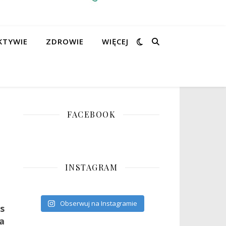
KTYWIE
ZDROWIE
WIĘCEJ
FACEBOOK
INSTAGRAM
Obserwuj na Instagramie
s
a