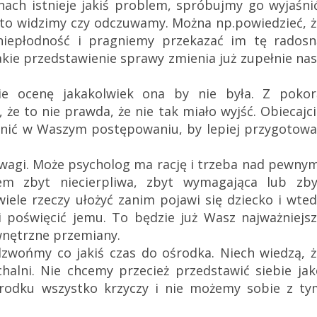
inach istnieje jakiś problem, spróbujmy go wyjaśni
k to widzimy czy odczuwamy. Można np.powiedzieć, 
niepłodność i pragniemy przekazać im tę radosn
kie przedstawienie sprawy zmienia już zupełnie na
cie ocenę jakakolwiek ona by nie była. Z pokor
ę, że to nie prawda, że nie tak miało wyjść. Obiecajc
nić w Waszym postępowaniu, by lepiej przygotowa
wagi. Może psycholog ma rację i trzeba nad pewnym
m zbyt niecierpliwa, zbyt wymagająca lub zby
wiele rzeczy ułożyć zanim pojawi się dziecko i wte
 poświęcić jemu. To będzie już Wasz najważniejsz
wnętrzne przemiany.
dzwońmy co jakiś czas do ośrodka. Niech wiedzą, ż
halni. Nie chcemy przecież przedstawić siebie jak
rodku wszystko krzyczy i nie możemy sobie z ty