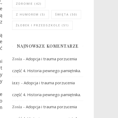
ć,
ZDROWIE
(42)
że
ą
Z HUMOREM
(5)
ŚWIĘTA
(50)
sz
ŻŁOBEK I PRZEDSZKOLE
(51)
ą
ie
NAJNOWSZE KOMENTARZE
ć
-
Adopcja i trauma porzucenia
Zosia
i
t
część 4. Historia pewnego pamiętnika.
dy
y
-
Adopcja i trauma porzucenia
izzy
e
część 4. Historia pewnego pamiętnika.
o
m
-
Adopcja i trauma porzucenia
Zosia