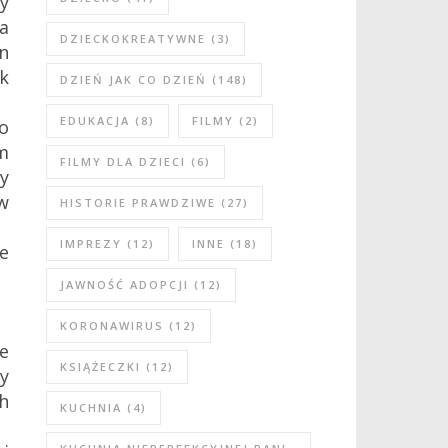
y
a
DZIECKOKREATYWNE
(3)
n
k
DZIEŃ JAK CO DZIEŃ
(148)
EDUKACJA
(8)
FILMY
(2)
o
m
FILMY DLA DZIECI
(6)
dy
 w
HISTORIE PRAWDZIWE
(27)
IMPREZY
(12)
INNE
(18)
ie
JAWNOŚĆ ADOPCJI
(12)
KORONAWIRUS
(12)
ie
KSIĄŻECZKI
(12)
zy
h
KUCHNIA
(4)