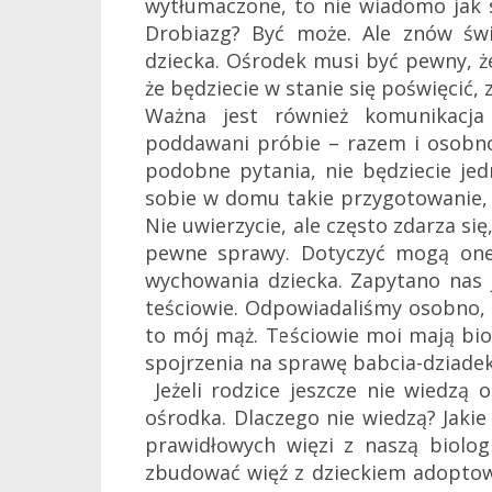
wytłumaczone, to nie wiadomo jak 
Drobiazg? Być może. Ale znów św
dziecka. Ośrodek musi być pewny, że
że będziecie w stanie się poświęcić,
Ważna jest również komunikacja
poddawani próbie – razem i osobn
podobne pytania, nie będziecie je
sobie w domu takie przygotowanie, 
Nie uwierzycie, ale często zdarza s
pewne sprawy. Dotyczyć mogą one 
wychowania dziecka. Zapytano nas j
teściowie. Odpowiadaliśmy osobno, w
to mój mąż. Teściowie moi mają biol
spojrzenia na sprawę babcia-dziadek
Jeżeli rodzice jeszcze nie wiedzą o
ośrodka. Dlaczego nie wiedzą? Jakie
prawidłowych więzi z naszą biolo
zbudować więź z dzieckiem adoptowa