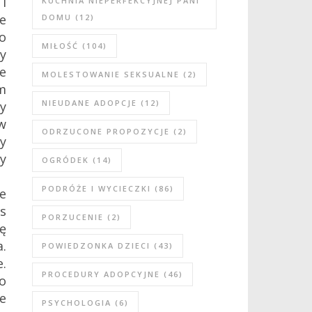
i
KUCHNIA NIEPERFEKCYJNEJ PANI
e
DOMU
(12)
o
MIŁOŚĆ
(104)
y
e
MOLESTOWANIE SEKSUALNE
(2)
m
NIEUDANE ADOPCJE
(12)
dy
w
ODRZUCONE PROPOZYCJE
(2)
my
my
OGRÓDEK
(14)
PODRÓŻE I WYCIECZKI
(86)
e
s
PORZUCENIE
(2)
ę
a.
POWIEDZONKA DZIECI
(43)
e.
PROCEDURY ADOPCYJNE
(46)
o
e
PSYCHOLOGIA
(6)