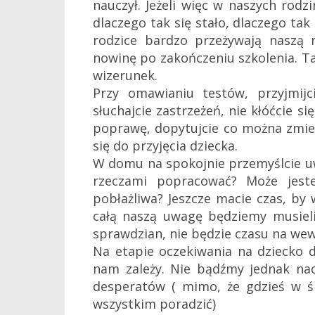
nauczył. Jeżeli więc w naszych rodz
dlaczego tak się stało, dlaczego ta
rodzice bardzo przeżywają naszą 
nowinę po zakończeniu szkolenia. Ta
wizerunek.
Przy omawianiu testów, przyjmij
słuchajcie zastrzeżeń, nie kłóćcie si
poprawę, dopytujcie co można zmie
się do przyjęcia dziecka.
W domu na spokojnie przemyślcie u
rzeczami popracować? Może jeste
pobłażliwa? Jeszcze macie czas, by 
całą naszą uwagę będziemy musieli
sprawdzian, nie będzie czasu na we
Na etapie oczekiwania na dziecko 
nam zależy. Nie bądźmy jednak nac
desperatów ( mimo, że gdzieś w ś
wszystkim poradzić)