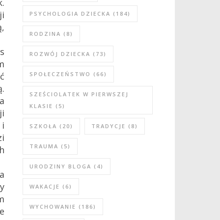
.
i
PSYCHOLOGIA DZIECKA
(184)
ą,
RODZINA
(8)
s
ROZWÓJ DZIECKA
(73)
m
ć
SPOŁECZEŃSTWO
(66)
.
SZEŚCIOLATEK W PIERWSZEJ
na
KLASIE
(5)
i
i
SZKOŁA
(20)
TRADYCJE
(8)
zi
TRAUMA
(5)
ch
URODZINY BLOGA
(4)
la
my
WAKACJE
(6)
m
WYCHOWANIE
(186)
e