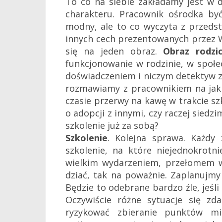
To co na siebie zakładamy jest w 
charakteru. Pracownik ośrodka by
modny, ale to co wyczyta z przed
innych cech prezentowanych przez W
się na jeden obraz.
Obraz rodzic
funkcjonowanie w rodzinie, w społe
doświadczeniem i niczym detektyw zw
rozmawiamy z pracownikiem na jaki
czasie przerwy na kawę w trakcie sz
o adopcji z innymi, czy raczej sied
szkolenie już za sobą?
Szkolenie
. Kolejna sprawa. Każdy
szkolenie, na które niejednokrotn
wielkim wydarzeniem, przełomem w 
dziać, tak na poważnie. Zaplanujmy 
Będzie to odebrane bardzo źle, jeśli
Oczywiście różne sytuacje się zd
ryzykować zbieranie punktów mi