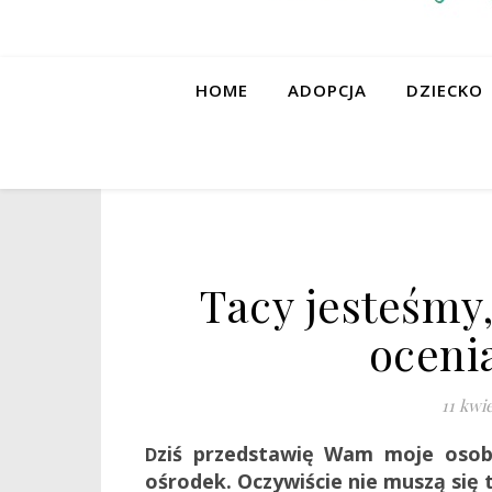
HOME
ADOPCJA
DZIECKO
Tacy jesteśmy, 
oceni
11 kwie
ziś przedstawię Wam moje osobi
D
ośrodek. Oczywiście nie muszą się 