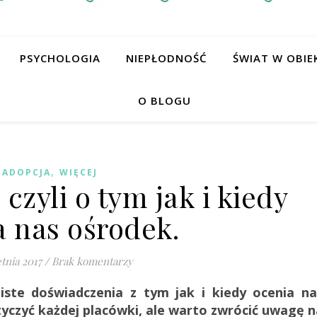
PSYCHOLOGIA
NIEPŁODNOŚĆ
ŚWIAT W OBIE
O BLOGU
,
ADOPCJA
WIĘCEJ
czyli o tym jak i kiedy
a nas ośrodek.
tnia 2017
/
Brak komentarzy
ste doświadczenia z tym jak i kiedy ocenia na
tyczyć każdej placówki, ale warto zwrócić uwagę n