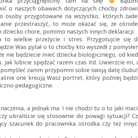
żonka przyciągnęliśmy tam na siłę!
Bądźm
wić o naszych obawach dotyczących choćby zdrowi
jako osoby przygotowane na wszystko, których żade
tanie przestraszyć, to może okazać się, że ośrode
dziecko chore, pomimo naszych innych deklaracji.
 to wielkie przeżycie i stres. Przygotujcie się d
ędzie Was pytał o to choćby kto wyszedł z pomysłe
 że nie będziecie mieć dziecka biologicznego, od kie
m, jak lubicie spędzać razem czas itd. Uwierzcie mi,
ę pomyśleć zanim przypomni sobie swoją datę ślubu!
łaśnie one kreują Wasz portret, który poźniej będz
iczno-pedagogiczne.
znaczenia, a jednak ma. I nie chodzi tu o to jaki mac
 czy ubraliście się stosownie do powagi sytuacji? C
ący szacunek do pracownika ośrodka czy też innyc