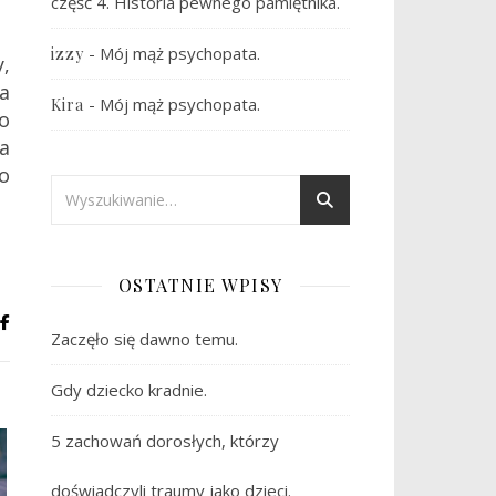
część 4. Historia pewnego pamiętnika.
-
Mój mąż psychopata.
izzy
,
a
-
Mój mąż psychopata.
Kira
o
a
o
OSTATNIE WPISY
Zaczęło się dawno temu.
Gdy dziecko kradnie.
5 zachowań dorosłych, którzy
doświadczyli traumy jako dzieci.