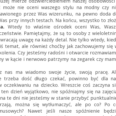
dużej mierze odzwierciedleniem naszej osobowości 
ć może nie oceni waszego stylu na modny czy ni
stawionego przez Was wizerunku, na pewno doda d
as przy innych testach. Na końcu, wszystko to złoż
a.
Wtedy to właśnie ośrodek oceni Was, Wasz
czeństwie. Pamiętajmy, że są to osoby z wieloletni
racają uwagę na każdy detal. Nie tylko wtedy, kie
ś temat, ale również choćby jak zachowujemy się 
kolenia. Czy jesteśmy radośni i otwarcie rozmawia
zimy w kącie i nerwowo patrzymy na zegarek czy ma
 z nas ma wiadomo swoje życie, swoją pracę. Al
ie trzeba dość długo czekać, powinno być dla na
oczekiwaniu na dziecko. Wreszcie coś zaczyna si
ten dzień wyjątkowo, nie spóźniajmy się na zajęci
 na te dni nie jesteśmy w stanie przybyć punktualni
arzają, można się wytłumaczyć, ale po co? Po c
nusowych? Nawet jeśli nasze spóźnienie będzi