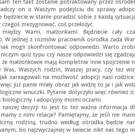
sam ten fakt zostanie potraktowany przez ośrodek
iadczy on o Waszym podejściu do sprawy adopcj
 będziecie w stanie poradzić sobie z każdą sytuacj
 z czegoś zrezygnować, coś przełożyć.
 między Wami, małżonkami. Będziecie cały cza
o. W jednej z rozmów pracownik ośrodka zada Wa
dnak mogli skonfrontować odpowiedzi. Warto zrobi
niczym quiz typu czy nasze odpowiedzi się zgadzają
ię, że małżonkowie mają kompletnie inne spojrzenie 
Was, Waszych rodzin, Waszej pracy, czy też wizj
ak zareagowali na możliwość adopcji nasi rodzice 
ięc już panie miały obraz jak widzę to ja i jak wid
ogiczne wnuczki. Pytanie dotyczyło więc również i
 biologiczny i adopcyjny moimi oczami.
 naszej decyzji to jest to też ważna informacja d
 mamy z nimi relacje? Pamiętajmy, że jeśli nie ma
giczną rodziną, trudno według ośrodka będzie na
nym, bo najzwyczajniej w świecie nikt nas tego ni