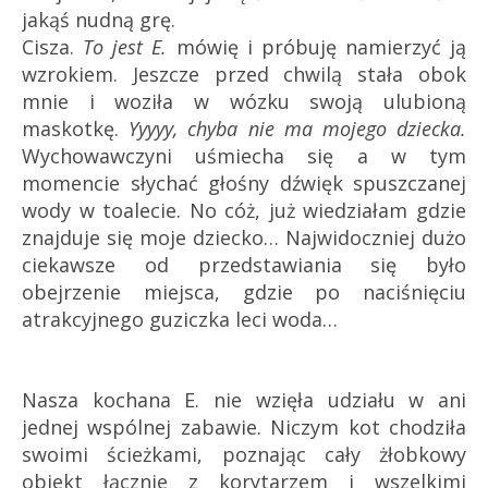
jakąś nudną grę.
Cisza.
To jest E.
mówię i próbuję namierzyć ją
wzrokiem. Jeszcze przed chwilą stała obok
mnie i woziła w wózku swoją ulubioną
maskotkę.
Yyyyy, chyba nie ma mojego dziecka.
Wychowawczyni uśmiecha się a w tym
momencie słychać głośny dźwięk spuszczanej
wody w toalecie. No cóż, już wiedziałam gdzie
znajduje się moje dziecko… Najwidoczniej dużo
ciekawsze od przedstawiania się było
obejrzenie miejsca, gdzie po naciśnięciu
atrakcyjnego guziczka leci woda…
Nasza kochana E. nie wzięła udziału w ani
jednej wspólnej zabawie. Niczym kot chodziła
swoimi ścieżkami, poznając cały żłobkowy
obiekt łącznie z korytarzem i wszelkimi