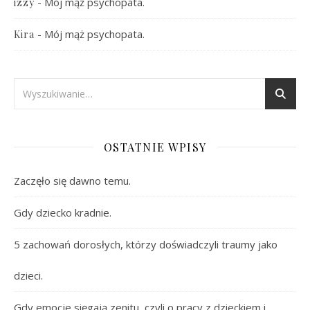
-
Mój mąż psychopata.
izzy
-
Mój mąż psychopata.
Kira
OSTATNIE WPISY
Zaczęło się dawno temu.
Gdy dziecko kradnie.
5 zachowań dorosłych, którzy doświadczyli traumy jako
dzieci.
Gdy emocje sięgają zenitu, czyli o pracy z dzieckiem i