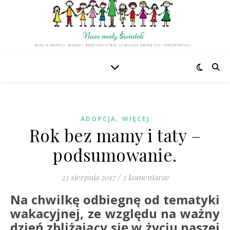
,
ADOPCJA
WIĘCEJ
Rok bez mamy i taty –
podsumowanie.
23 sierpnia 2017
/
3 komentarze
Na chwilkę odbiegnę od tematyki
wakacyjnej, ze względu na ważny
dzień zbliżający się w życiu naszej