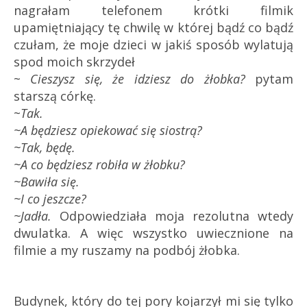
nagrałam telefonem krótki filmik
upamiętniający tę chwilę w której bądź co bądź
czułam, że moje dzieci w jakiś sposób wylatują
spod moich skrzydeł
~
Cieszysz się, że idziesz do żłobka?
pytam
starszą córkę.
~
Tak.
~A będziesz opiekować się siostrą?
~Tak, będę.
~A co będziesz robiła w żłobku?
~Bawiła się.
~I co jeszcze?
~Jadła.
Odpowiedziała moja rezolutna wtedy
dwulatka. A więc wszystko uwiecznione na
filmie a my ruszamy na podbój żłobka.
Budynek, który do tej pory kojarzył mi się tylko