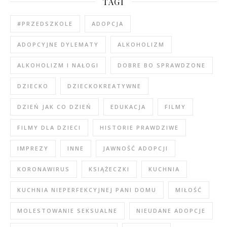
TAGI
#PRZEDSZKOLE
ADOPCJA
ADOPCYJNE DYLEMATY
ALKOHOLIZM
ALKOHOLIZM I NAŁOGI
DOBRE BO SPRAWDZONE
DZIECKO
DZIECKOKREATYWNE
DZIEŃ JAK CO DZIEŃ
EDUKACJA
FILMY
FILMY DLA DZIECI
HISTORIE PRAWDZIWE
IMPREZY
INNE
JAWNOŚĆ ADOPCJI
KORONAWIRUS
KSIĄŻECZKI
KUCHNIA
KUCHNIA NIEPERFEKCYJNEJ PANI DOMU
MIŁOŚĆ
MOLESTOWANIE SEKSUALNE
NIEUDANE ADOPCJE