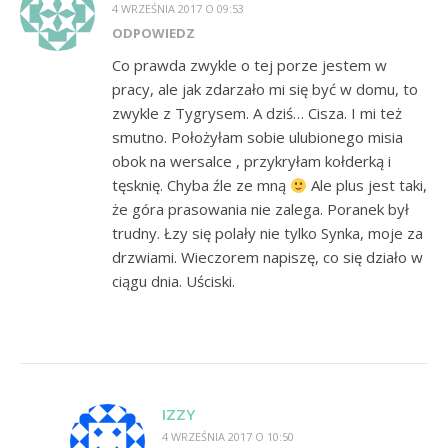
4 WRZEŚNIA 2017 O 09:53
ODPOWIEDZ
Co prawda zwykle o tej porze jestem w
pracy, ale jak zdarzało mi się być w domu, to
zwykle z Tygrysem. A dziś… Cisza. I mi też
smutno. Położyłam sobie ulubionego misia
obok na wersalce , przykryłam kołderką i
tęsknię. Chyba źle ze mną
Ale plus jest taki,
że góra prasowania nie zalega. Poranek był
trudny. Łzy się polały nie tylko Synka, moje za
drzwiami. Wieczorem napiszę, co się działo w
ciągu dnia. Uściski.
IZZY
4 WRZEŚNIA 2017 O 10:50