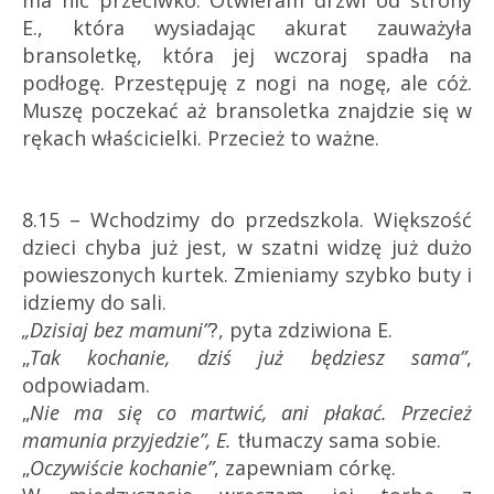
ma nic przeciwko. Otwieram drzwi od strony
E., która wysiadając akurat zauważyła
bransoletkę, która jej wczoraj spadła na
podłogę. Przestępuję z nogi na nogę, ale cóż.
Muszę poczekać aż bransoletka znajdzie się w
rękach właścicielki. Przecież to ważne.
8.15 – Wchodzimy do przedszkola. Większość
dzieci chyba już jest, w szatni widzę już dużo
powieszonych kurtek. Zmieniamy szybko buty i
idziemy do sali.
„Dzisiaj bez mamuni”
?, pyta zdziwiona E.
„
Tak kochanie, dziś już będziesz sama”
,
odpowiadam.
„
Nie ma się co martwić, ani płakać. Przecież
mamunia przyjedzie”, E.
tłumaczy sama sobie.
„
Oczywiście kochanie”
, zapewniam córkę.