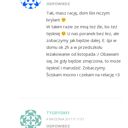
ODPOWIEDZ
Tak, masz rację, dom lśni niczym
brylant
W takim razie ze mną też źle, bo też
tęsknię
U nas poranek bez łez, ale
zobaczymy jak będzie dalej. E. śpi w
domu ok 2h a w przedszkolu
leżakowanie od listopada :/ Obawiam
się, że gdy będzie zmęczona, to może
tęsknić i marudzić. Zobaczymy.
Ściskam mocno i czekam na relację <3
TYGRYSIMY
4 WRZEŚNIA 2017 O 11:07
ODPOWIEDZ