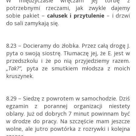
W międzyczasie wręczam jej torbę z
potrzebnymi rzeczami, j
ak zwykle dajemy
sobie pakiet –
całusek i przytulenie
– i drzwi
do sali zamykają się.
8.23 – Docieramy do żłobka. Przez całą drogę J.
pyta o swoją siostrę. Tłumaczę jej, że E. jest w
przedszkolu i że po nią przyjedziemy razem.
„Tak?”
, pyta ze smutkiem młodsza z moich
kruszynek.
8.29 – Siedzę z powrotem w samochodzie. Dziś
egzamin z porannej organizacji niestety
oblany. Już od dobrych 7 minut powinnam być
w drodze do pracy. Na szczęście mam jeszcze
wolne, ale jutro powtórka z rozrywki i kolejna