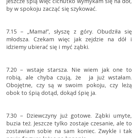
jeszcze śpią więc cichutko wymykam się na dół,
by w spokoju zacząć się szykować.
7.15 – „Mama!”, słyszę z góry. Obudziła się
młodsza. Czekam więc jak zejdzie na dół i
idziemy ubierać się i myć ząbki.
7.20 – wstaje starsza. Nie wiem jak one to
robią, ale chyba czują, że ja już wstałam.
Obojętne, czy są w swoim pokoju, czy leżą
obok to śpią dotąd, dokąd śpię ja.
7.30 – Dziewczyny już gotowe. Ząbki umyte,
buzia też. Jeszcze tylko zostaje czesanie, ale to
zostawiam sobie na sam koniec. Zwykle i tak