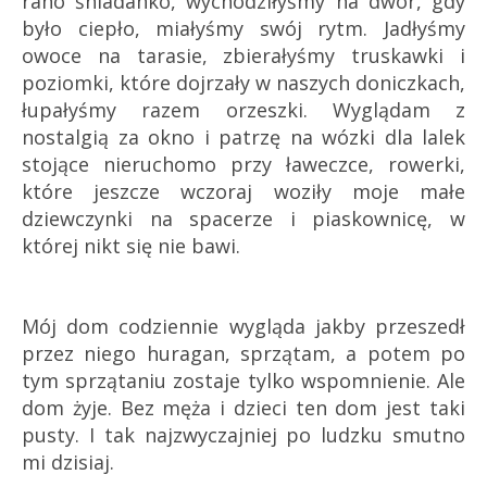
rano śniadanko, wychodziłyśmy na dwór, gdy
było ciepło, miałyśmy swój rytm. Jadłyśmy
owoce na tarasie, zbierałyśmy truskawki i
poziomki, które dojrzały w naszych doniczkach,
łupałyśmy razem orzeszki. Wyglądam z
nostalgią za okno i patrzę na wózki dla lalek
stojące nieruchomo przy ławeczce, rowerki,
które jeszcze wczoraj woziły moje małe
dziewczynki na spacerze i piaskownicę, w
której nikt się nie bawi.
Mój dom codziennie wygląda jakby przeszedł
przez niego huragan, sprzątam, a potem po
tym sprzątaniu zostaje tylko wspomnienie. Ale
dom żyje. Bez męża i dzieci ten dom jest taki
pusty. I tak najzwyczajniej po ludzku smutno
mi dzisiaj.