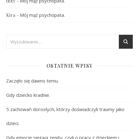
-
Mój mąż psychopata.
izzy
-
Mój mąż psychopata.
Kira
OSTATNIE WPISY
Zaczęło się dawno temu.
Gdy dziecko kradnie.
5 zachowań dorosłych, którzy doświadczyli traumy jako
dzieci.
Gdy emocje sięgają zenitu, czyli o pracy z dzieckiem i