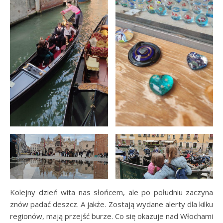
Kolejny dzień wita nas słońcem, ale po południu zaczyna
znów padać deszcz. A jakże. Zostają wydane alerty dla kilku
regionów, mają przejść burze. Co się okazuje nad Włochami