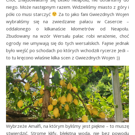
niego. Może następnym razem. Widzieliśmy miasto z góry i
póki co musi starczyć
Za to jako fani Gwiezdnych Wojen
wybraliśmy się na zwiedzanie pałacu w Casercie –
oddalonego o kilkanaście kilometrów od Neapolu.
Zbudowany na wzór Wersalu pałac robi wrażenie, choć
ogrody nie umywają się do tych wersalskich. Fajnie jednak
było wejść po schodach po których wchodzili rycerze Jedi –
to tu kręcono właśnie kilka scen z Gwiezdnych Wojen :))
Wybrzeże Amalfi, na którym byliśmy jest piękne – to muszę
stwierdzić. Strome klify, błękitna woda, nie bez powodu