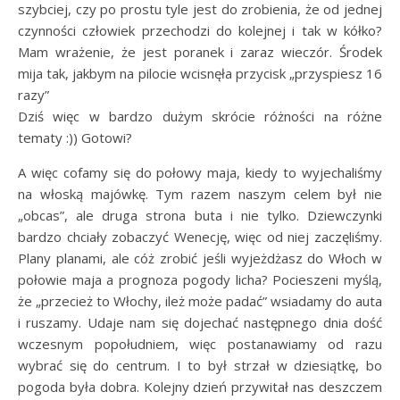
szybciej, czy po prostu tyle jest do zrobienia, że od jednej
czynności człowiek przechodzi do kolejnej i tak w kółko?
Mam wrażenie, że jest poranek i zaraz wieczór. Środek
mija tak, jakbym na pilocie wcisnęła przycisk „przyspiesz 16
razy”
Dziś więc w bardzo dużym skrócie różności na różne
tematy :)) Gotowi?
A więc cofamy się do połowy maja, kiedy to wyjechaliśmy
na włoską majówkę. Tym razem naszym celem był nie
„obcas”, ale druga strona buta i nie tylko. Dziewczynki
bardzo chciały zobaczyć Wenecję, więc od niej zaczęliśmy.
Plany planami, ale cóż zrobić jeśli wyjeżdżasz do Włoch w
połowie maja a prognoza pogody licha? Pocieszeni myślą,
że „przecież to Włochy, ileż może padać” wsiadamy do auta
i ruszamy. Udaje nam się dojechać następnego dnia dość
wczesnym popołudniem, więc postanawiamy od razu
wybrać się do centrum. I to był strzał w dziesiątkę, bo
pogoda była dobra. Kolejny dzień przywitał nas deszczem