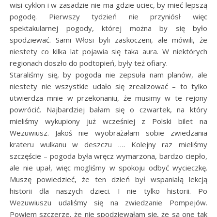
wisi cyklon i w zasadzie nie ma gdzie uciec, by mieć lepszą
pogodę. Pierwszy tydzień nie przyniósł więc
spektakularnej pogody, której można by się było
spodziewać. Sami Włosi byli zaskoczeni, ale mówili, że
niestety co kilka lat pojawia się taka aura. W niektórych
regionach doszło do podtopień, były też ofiary.
Staraliśmy się, by pogoda nie zepsuła nam planów, ale
niestety nie wszystkie udało się zrealizować – to tylko
utwierdza mnie w przekonaniu, że musimy w te rejony
powrócić. Najbardziej bałam się o czwartek, na który
mieliśmy wykupiony już wcześniej z Polski bilet na
Wezuwiusz. Jakoś nie wyobrażałam sobie zwiedzania
krateru wulkanu w deszczu …. Kolejny raz mieliśmy
szczęście – pogoda była wręcz wymarzona, bardzo ciepło,
ale nie upał, więc mogliśmy w spokoju odbyć wycieczkę.
Muszę powiedzieć, że ten dzień był wspaniałą lekcją
historii dla naszych dzieci. I nie tylko historii. Po
Wezuwiuszu udaliśmy się na zwiedzanie Pompejów.
Powiem szczerze, że nie spodziewałam się, że są one tak