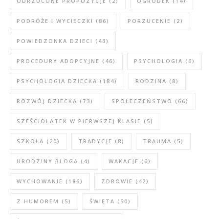
ODRZUCONE PROPOZYCJE
(2)
OGRÓDEK
(14)
PODRÓŻE I WYCIECZKI
(86)
PORZUCENIE
(2)
POWIEDZONKA DZIECI
(43)
PROCEDURY ADOPCYJNE
(46)
PSYCHOLOGIA
(6)
PSYCHOLOGIA DZIECKA
(184)
RODZINA
(8)
ROZWÓJ DZIECKA
(73)
SPOŁECZEŃSTWO
(66)
SZEŚCIOLATEK W PIERWSZEJ KLASIE
(5)
SZKOŁA
(20)
TRADYCJE
(8)
TRAUMA
(5)
URODZINY BLOGA
(4)
WAKACJE
(6)
WYCHOWANIE
(186)
ZDROWIE
(42)
Z HUMOREM
(5)
ŚWIĘTA
(50)