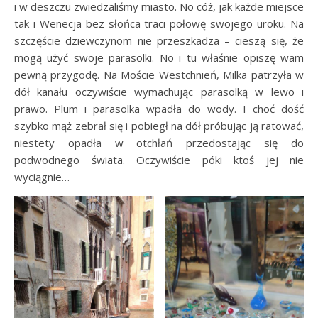
i w deszczu zwiedzaliśmy miasto. No cóż, jak każde miejsce
tak i Wenecja bez słońca traci połowę swojego uroku. Na
szczęście dziewczynom nie przeszkadza – cieszą się, że
mogą użyć swoje parasolki. No i tu właśnie opiszę wam
pewną przygodę. Na Moście Westchnień, Milka patrzyła w
dół kanału oczywiście wymachując parasolką w lewo i
prawo. Plum i parasolka wpadła do wody. I choć dość
szybko mąż zebrał się i pobiegł na dół próbując ją ratować,
niestety opadła w otchłań przedostając się do
podwodnego świata. Oczywiście póki ktoś jej nie
wyciągnie…