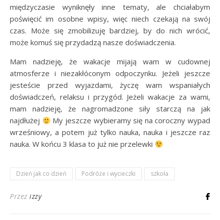
międzyczasie wyniknęły inne tematy, ale chciałabym
poświęcić im osobne wpisy, więc niech czekają na swój
czas. Może się zmobilizuję bardziej, by do nich wrócić,
może komuś się przydadzą nasze doświadczenia.
Mam nadzieję, że wakacje mijają wam w cudownej
atmosferze i niezakłóconym odpoczynku. Jeżeli jeszcze
jesteście przed wyjazdami, życzę wam wspaniałych
doświadczeń, relaksu i przygód. Jeżeli wakacje za wami,
mam nadzieję, że nagromadzone siły starczą na jak
najdłużej
My jeszcze wybieramy się na coroczny wypad
wrześniowy, a potem już tylko nauka, nauka i jeszcze raz
nauka. W końcu 3 klasa to już nie przelewki
Dzień jak co dzień
Podróże i wycieczki
szkoła
Przez
izzy