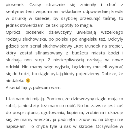
piosenek. Czasy strasznie się zmieniły i choć z
sentymentem wspominam wkładanie odpowiedniej kredki
w dziurkę w kasecie, by szybciej przesunąć taśmę, to
jednak stwierdzam, że taki Spotify to magia.
Oprócz piosenek dziewczyny uwielbiają wszelkiego
rodzaju słuchowiska, po polsku i po angielsku też. Odkryły
gdzieś tam serial słuchowiskowy „Kot Mundek na tropie”,
który został sfinansowany z budżetu miasta Łodzi i
słuchają non stop. Z niecierpliwością czekają na nowe
odcinki. Nie mamy więc wyjścia, będziemy musieli wybrać
się do Łodzi, bo ciągle pytają kiedy pojedziemy. Dobrze, że
niedaleko
A serial fajny, polecam wam.
I tak nam dni mijają. Pomimo, że dziewczyny ciągle mają co
robić, ja niestety też mam co robić. No bo zawsze jest coś
do posprzątania, ugotowania, kupienia, zrobienia i okazuje
się, że mamy wieczór, ja padnięta i znów nic na blogu nie
napisałam. To chyba tyle u nas w skrócie. Oczywiście w