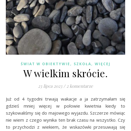
,
,
ŚWIAT W OBIEKTYWIE
SZKOŁA
WIĘCEJ
W wielkim skrócie.
23 lipca 2023
/
2 komentarze
Już od 4 tygodni trwają wakacje a ja zatrzymałam się
gdzieś mniej więcej w połowie kwietnia kiedy to
szykowaliśmy się do majowego wyjazdu. Szczerze mówiąc
nie wiem z czego wynika ten brak czasu na wszystko. Czy
to przychodzi z wiekiem, że wskazówki przesuwają się