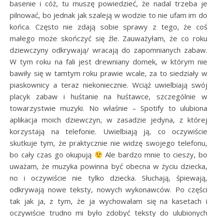
basenie i cóż, tu muszę powiedzieć, że nadal trzeba je
pilnować, bo jednak jak szaleją w wodzie to nie ufam im do
końca. Często nie zdają sobie sprawy z tego, że coś
małego może skończyć się źle. Zauważyłam, że co roku
dziewczyny odkrywają/ wracają do zapomnianych zabaw.
W tym roku na fali jest drewniany domek, w którym nie
bawiły się w tamtym roku prawie wcale, za to siedziały w
piaskownicy a teraz niekoniecznie. Wciąż uwielbiają swój
placyk zabaw i huśtanie na huśtawce, szczególnie w
towarzystwie muzyki. No właśnie – Spotify to ulubiona
aplikacja moich dziewczyn, w zasadzie jedyna, z której
korzystają na telefonie. Uwielbiają ją, co oczywiście
skutkuje tym, że praktycznie nie widzę swojego telefonu,
bo cały czas go okupują
Ale bardzo mnie to cieszy, bo
uważam, że muzyka powinna być obecna w życiu dziecka,
no i oczywiście nie tylko dziecka. Słuchają, śpiewają,
odkrywają nowe teksty, nowych wykonawców. Po części
tak jak ja, z tym, że ja wychowałam się na kasetach i
oczywiście trudno mi było zdobyć teksty do ulubionych