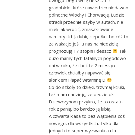
dwojga złego wolę deszcz niż
gradobicie, które nawiedziło niedawno
północne Włochy i Chorwację. Ludzie
stracili przednie szyby w autach, nie
mieli jak wrócić, zmasakrowane
namioty itd. Ja lubię ciepełko, bo cóż to
za wakacje jeśli u nas na niedzielę
prognozują 17 stopni i deszcz
Tak
dużo mamy tych fatalnych pogodowo
dni w roku, że choć te 2 miesiące
człowiek chciałby napawać się
słonkiem i łapać witaminę D
Co do szkoły to dzięki, trzymaj kciuki,
też mam nadzieję, że będzie ok.
Dziewczynom przykro, że to ostatni
rok z panią, bo bardzo ją lubią.
A czwarta klasa to bez wątpienia coś
nowego, dla wszystkich. Tylko dla
jednych to super wyzwania a dla