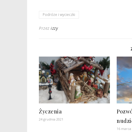
Podróże i wycieczki
Przez
izzy
Życzenia
Pozwó
24 grudnia 2021
nudzi
16 marca