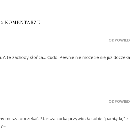
2 KOMENTARZE
ODPOWIED
 A te zachody słońca… Cudo. Pewnie nie możecie się już doczeka
ODPOWIED
lany muszą poczekać. Starsza córka przywiozła sobie "pamiątkę" z
ny…