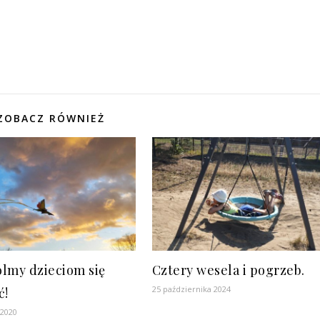
ZOBACZ RÓWNIEŻ
lmy dzieciom się
Cztery wesela i pogrzeb.
25 października 2024
ć!
 2020