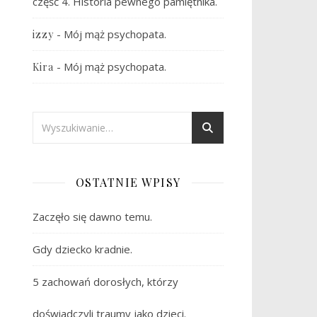
część 4. Historia pewnego pamiętnika.
-
Mój mąż psychopata.
izzy
-
Mój mąż psychopata.
Kira
OSTATNIE WPISY
Zaczęło się dawno temu.
Gdy dziecko kradnie.
5 zachowań dorosłych, którzy
doświadczyli traumy jako dzieci.