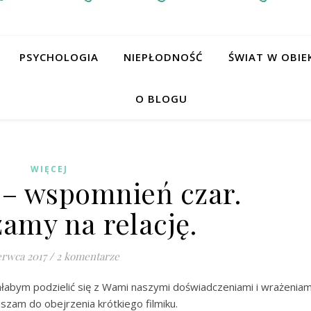
PSYCHOLOGIA
NIEPŁODNOŚĆ
ŚWIAT W OBIE
O BLOGU
WIĘCEJ
– wspomnień czar.
amy na relację.
erwca 2017
/
2 komentarze
ałabym podzielić się z Wami naszymi doświadczeniami i wrażeniam
szam do obejrzenia krótkiego filmiku.