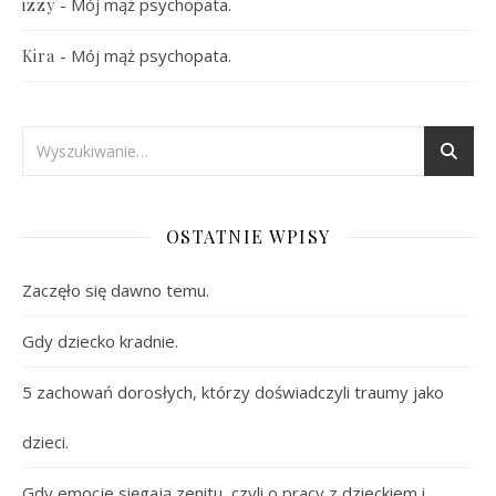
-
Mój mąż psychopata.
izzy
-
Mój mąż psychopata.
Kira
OSTATNIE WPISY
Zaczęło się dawno temu.
Gdy dziecko kradnie.
5 zachowań dorosłych, którzy doświadczyli traumy jako
dzieci.
Gdy emocje sięgają zenitu, czyli o pracy z dzieckiem i