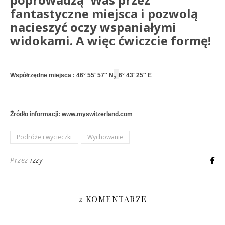
fantastyczne miejsca i pozwolą
nacieszyć oczy wspaniałymi
widokami. A więc ćwiczcie formę!
,
Współrzędne miejsca : 46° 55′ 57″ N
6° 43′ 25″ E
Źródło informacji: www.myswitzerland.com
Podróże i wycieczki
Wychowanie
Przez
izzy
2 KOMENTARZE