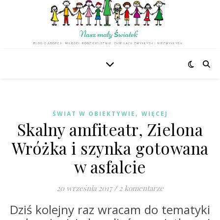
,
ŚWIAT W OBIEKTYWIE
WIĘCEJ
Skalny amfiteatr, Zielona
Wróżka i szynka gotowana
w asfalcie
20 września 2017
/
2 komentarze
Dziś kolejny raz wracam do tematyki