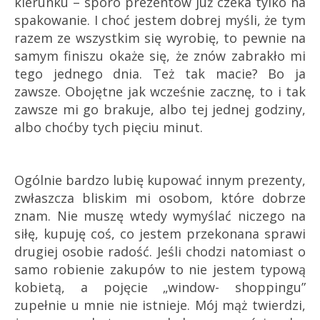
kierunku – sporo prezentów już czeka tylko na
spakowanie. I choć jestem dobrej myśli, że tym
razem ze wszystkim się wyrobię, to pewnie na
samym finiszu okaże się, że znów zabrakło mi
tego jednego dnia. Też tak macie? Bo ja
zawsze. Obojętne jak wcześnie zacznę, to i tak
zawsze mi go brakuje, albo tej jednej godziny,
albo choćby tych pięciu minut.
Ogólnie bardzo lubię kupować innym prezenty,
zwłaszcza bliskim mi osobom, które dobrze
znam. Nie muszę wtedy wymyślać niczego na
siłę, kupuję coś, co jestem przekonana sprawi
drugiej osobie radość. Jeśli chodzi natomiast o
samo robienie zakupów to nie jestem typową
kobietą, a pojęcie „window- shoppingu”
zupełnie u mnie nie istnieje. Mój mąż twierdzi,