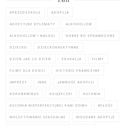
TAGI
#PRZEDSZKOLE
ADOPCJA
ADOPCYJNE DYLEMATY
ALKOHOLIZM
ALKOHOLIZM I NAŁOGI
DOBRE BO SPRAWDZONE
DZIECKO
DZIECKOKREATYWNE
DZIEŃ JAK CO DZIEŃ
EDUKACJA
FILMY
FILMY DLA DZIECI
HISTORIE PRAWDZIWE
IMPREZY
INNE
JAWNOŚĆ ADOPCJI
KORONAWIRUS
KSIĄŻECZKI
KUCHNIA
KUCHNIA NIEPERFEKCYJNEJ PANI DOMU
MIŁOŚĆ
MOLESTOWANIE SEKSUALNE
NIEUDANE ADOPCJE