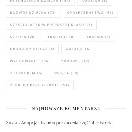
PSYCHOLOGIA DZIECKA
(184)
RODZINA
(8)
ROZWÓJ DZIECKA
(73)
SPOŁECZEŃSTWO
(66)
SZEŚCIOLATEK W PIERWSZEJ KLASIE
(5)
SZKOŁA
(20)
TRADYCJE
(8)
TRAUMA
(5)
URODZINY BLOGA
(4)
WAKACJE
(6)
WYCHOWANIE
(186)
ZDROWIE
(42)
Z HUMOREM
(5)
ŚWIĘTA
(50)
ŻŁOBEK I PRZEDSZKOLE
(51)
NAJNOWSZE KOMENTARZE
-
Adopcja i trauma porzucenia część 4. Historia
Zosia