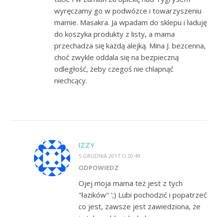
wyręczamy go w podwózce i towarzyszeniu
mamie. Masakra. Ja wpadam do sklepu i ładuję
do koszyka produkty z listy, a mama
przechadza się każdą alejką. Mina J. bezcenna,
choć zwykle oddala się na bezpieczną
odległość, żeby czegoś nie chlapnąć
niechcący.
IZZY
5 GRUDNIA 2017 O 20:49
ODPOWIEDZ
Ojej moja mama też jest z tych
"łazików" ';) Lubi pochodzić i popatrzeć
co jest, zawsze jest zawiedziona, że