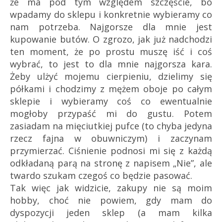
że ma pod tym względem szczęście, bo
wpadamy do sklepu i konkretnie wybieramy co
nam potrzeba. Najgorsze dla mnie jest
kupowanie butów. O zgrozo, jak już nadchodzi
ten moment, że po prostu muszę iść i coś
wybrać, to jest to dla mnie najgorsza kara.
Żeby ulżyć mojemu cierpieniu, dzielimy się
półkami i chodzimy z mężem oboje po całym
sklepie i wybieramy coś co ewentualnie
mogłoby przypaść mi do gustu. Potem
zasiadam na mięciutkiej pufce (to chyba jedyna
rzecz fajna w obuwniczym) i zaczynam
przymierzać. Ciśnienie podnosi mi się z każdą
odkładaną parą na stronę z napisem „Nie”, ale
twardo szukam czegoś co będzie pasować.
Tak więc jak widzicie, zakupy nie są moim
hobby, choć nie powiem, gdy mam do
dyspozycji jeden sklep (a mam kilka