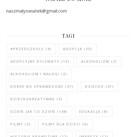
naszmalyswiatek@gmail.com
TAGI
#PRZEDSZKOLE
(4)
ADOPCJA
(35)
ADOPCYJNE DYLEMATY
(15)
ALKOHOLIZM
(2)
ALKOHOLIZM I NAŁOGI
(2)
DOBRE BO SPRAWDZONE
(47)
DZIECKO
(41)
DZIECKOKREATYWNE
(3)
DZIEŃ JAK CO DZIEŃ
(148)
EDUKACJA
(8)
FILMY
(2)
FILMY DLA DZIECI
(6)
HISTORIE PRAWDZIWE
(27)
IMPREZY
(12)