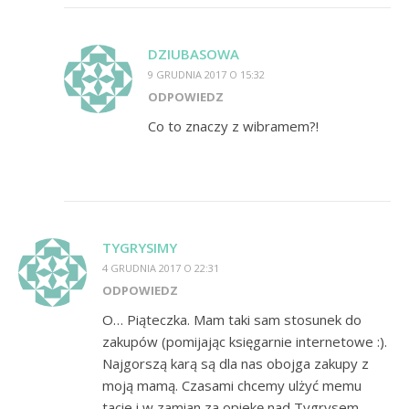
DZIUBASOWA
9 GRUDNIA 2017 O 15:32
ODPOWIEDZ
Co to znaczy z wibramem?!
TYGRYSIMY
4 GRUDNIA 2017 O 22:31
ODPOWIEDZ
O… Piąteczka. Mam taki sam stosunek do
zakupów (pomijając księgarnie internetowe :).
Najgorszą karą są dla nas obojga zakupy z
moją mamą. Czasami chcemy ulżyć memu
tacie i w zamian za opiekę nad Tygrysem