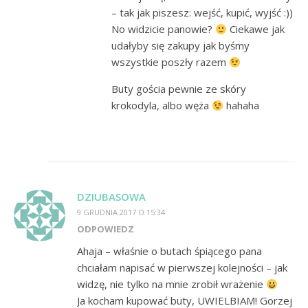
– tak jak piszesz: wejść, kupić, wyjść :))
No widzicie panowie?
Ciekawe jak
udałyby się zakupy jak byśmy
wszystkie poszły razem
Buty gościa pewnie ze skóry
krokodyla, albo węża
hahaha
DZIUBASOWA
9 GRUDNIA 2017 O 15:34
ODPOWIEDZ
Ahaja – właśnie o butach śpiącego pana
chciałam napisać w pierwszej kolejności – jak
widzę, nie tylko na mnie zrobił wrażenie
Ja kocham kupować buty, UWIELBIAM! Gorzej