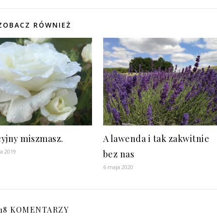
ZOBACZ RÓWNIEŻ
yjny miszmasz.
A lawenda i tak zakwitnie
ia 2019
bez nas
6 maja 2020
18 KOMENTARZY