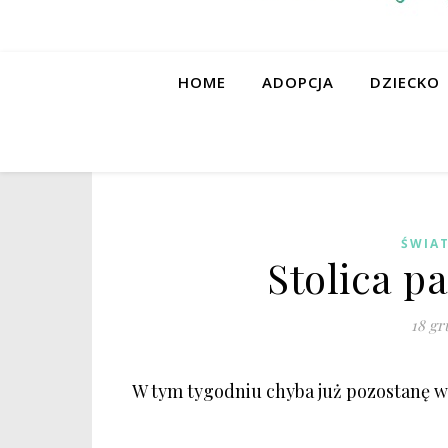
HOME
ADOPCJA
DZIECKO
ŚWIAT
Stolica p
18 gr
W tym tygodniu chyba już pozostanę 