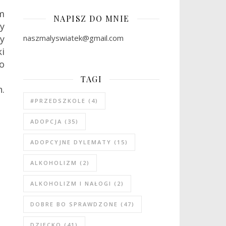
em
NAPISZ DO MNIE
y
y
naszmalyswiatek@gmail.com
i
o
TAGI
h.
#PRZEDSZKOLE
(4)
ADOPCJA
(35)
ADOPCYJNE DYLEMATY
(15)
ALKOHOLIZM
(2)
ALKOHOLIZM I NAŁOGI
(2)
DOBRE BO SPRAWDZONE
(47)
DZIECKO
(41)