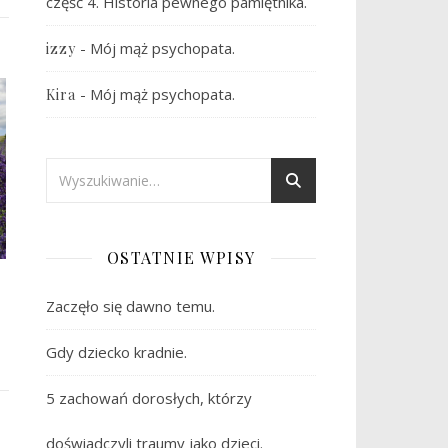
część 4. Historia pewnego pamiętnika.
-
Mój mąż psychopata.
izzy
-
Mój mąż psychopata.
Kira
OSTATNIE WPISY
Zaczęło się dawno temu.
Gdy dziecko kradnie.
5 zachowań dorosłych, którzy
doświadczyli traumy jako dzieci.