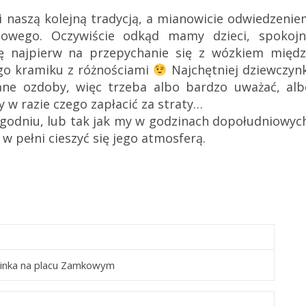
i naszą kolejną tradycją, a mianowicie odwiedzeni
iowego. Oczywiście odkąd mamy dzieci, spokojn
ę najpierw na przepychanie się z wózkiem międz
go kramiku z różnościami
Najchętniej dziewczynk
klane ozdoby, więc trzeba albo bardzo uważać, alb
y w razie czego zapłacić za straty…
ygodniu, lub tak jak my w godzinach dopołudniowyc
 pełni cieszyć się jego atmosferą.
inka na placu Zamkowym