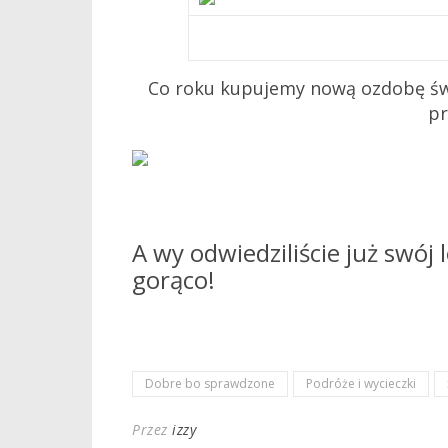
Co roku kupujemy nową ozdobę św
pr
A wy odwiedziliście już swój 
gorąco!
Dobre bo sprawdzone
Podróże i wycieczki
Przez
izzy