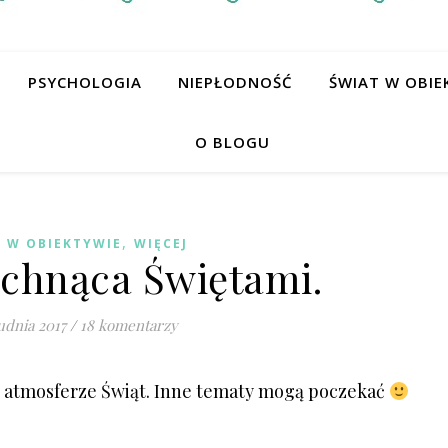
PSYCHOLOGIA
NIEPŁODNOŚĆ
ŚWIAT W OBIE
O BLOGU
,
 W OBIEKTYWIE
WIĘCEJ
achnąca Świętami.
udnia 2017
/
18 komentarzy
w atmosferze Świąt. Inne tematy mogą poczekać