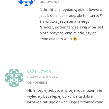
ODPOWIEDZ
Oj kciuki się przydadzą ;)Moja kwestia
jest krótka, dam radę, ale ten taniec??
Złą wróżką jest mama takiego
"smyka", potem tańczę z nią w parze!!
Może pożyczę jakąś miotłę, czy na
czym ona tam wleci
LADYFLOWER
8 CZERWCA 2018 O 22:00
ODPOWIEDZ
Hi, hi! Lepiej żebyście na tej miotle razem nie
wyleciały.Bądź lepiej do końca tą dobra
wróżką.Gratuluje odwagi i będę trzymać kciuki.