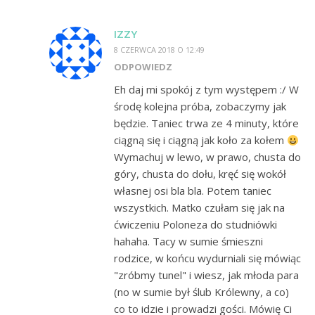
IZZY
8 CZERWCA 2018 O 12:49
ODPOWIEDZ
Eh daj mi spokój z tym występem :/ W
środę kolejna próba, zobaczymy jak
będzie. Taniec trwa ze 4 minuty, które
ciągną się i ciągną jak koło za kołem
Wymachuj w lewo, w prawo, chusta do
góry, chusta do dołu, kręć się wokół
własnej osi bla bla. Potem taniec
wszystkich. Matko czułam się jak na
ćwiczeniu Poloneza do studniówki
hahaha. Tacy w sumie śmieszni
rodzice, w końcu wydurniali się mówiąc
"zróbmy tunel" i wiesz, jak młoda para
(no w sumie był ślub Królewny, a co)
co to idzie i prowadzi gości. Mówię Ci