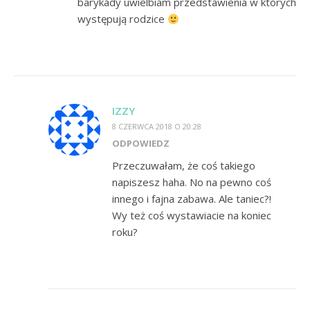
barykady uwielbiam przedstawienia w których
występują rodzice
IZZY
8 CZERWCA 2018 O 20:28
ODPOWIEDZ
Przeczuwałam, że coś takiego
napiszesz haha. No na pewno coś
innego i fajna zabawa. Ale taniec?!
Wy też coś wystawiacie na koniec
roku?