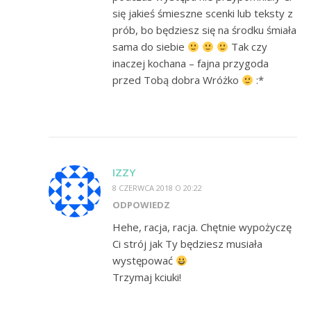
się jakieś śmieszne scenki lub teksty z
prób, bo będziesz się na środku śmiała
sama do siebie
Tak czy
inaczej kochana – fajna przygoda
przed Tobą dobra Wróżko
:*
IZZY
8 CZERWCA 2018 O 20:22
ODPOWIEDZ
Hehe, racja, racja. Chętnie wypożyczę
Ci strój jak Ty będziesz musiała
występować
Trzymaj kciuki!