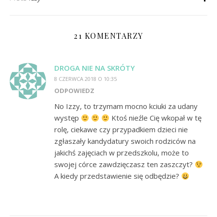
21 KOMENTARZY
DROGA NIE NA SKRÓTY
8 CZERWCA 2018 O 10:35
ODPOWIEDZ
No Izzy, to trzymam mocno kciuki za udany
występ
Ktoś nieźle Cię wkopał w tę
rolę, ciekawe czy przypadkiem dzieci nie
zgłaszały kandydatury swoich rodziców na
jakichś zajęciach w przedszkolu, może to
swojej córce zawdzięczasz ten zaszczyt?
A kiedy przedstawienie się odbędzie?