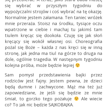
się wybrać w przyszłym tygodniu do
wypożyczalni strojów i coś wybrać na tę okazję.
Normalnie jestem załamana.
Ten taniec wróżek
mnie przeraża. Stoisz na środku, tysiące oczu
wpatrzone w ciebie i machaj tu jakimś tam
tiulem kręcąc się dookoła. Czuję się jak słoń
kręcący się wokół własnej osi. Choreografia
pożal się Boże – każda z nas kręci się w inną
stronę, jak jedna ma tiul na górze to druga na
dole, ogólnie tragedia. W następnym tygodniu
kolejna próba, może będzie lepiej
Sam pomysł przedstawienia bajki przez
rodziców jest fajny. Jestem pewna, że dzieci
będą dumne i zachwycone. Mąż ma też już
zapowiedziane, że jeśli się będzie ze mnie
śmiał, to gorzko tego pożałuje
Ale wiecie
co? To jak nic będzie SAJKOBAJKA.