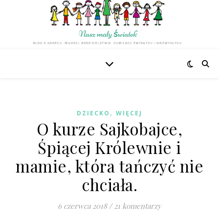
,
DZIECKO
WIĘCEJ
O kurze Sajkobajce,
Śpiącej Królewnie i
mamie, która tańczyć nie
chciała.
6 czerwca 2018
/
21 komentarzy