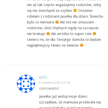
nie aż tak często angażujemy rodziców, żeby
się nie zniechęcili za szybko
Ostatnio
robiłam z rodzicami Jasełka dla dzieci. Śmiechu
było co niemiara
Ale też nie zmuszam
rodziców, choć chętnych nigdy na szczęscie
nie brakuje
Ale wróżka to super rola
Uwierz mi, że dla Twojego dziecka to będzie
najpiękniejszy taniec na świecie
IZZY
9 CZERWCA 2018 O 07:52
ODPOWIEDZ
Jasełka. Już widzę moje dzieci
szczęśliwe, że mamusia przebrała się
za owcę hahaha. A mój mąż mnie