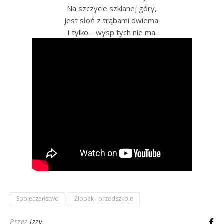
Na szczycie szklanej góry,
Jest słoń z trąbami dwiema.
I tylko… wysp tych nie ma.
Społeczeństwo
Żłobek i przedszkole
Przez
izzy