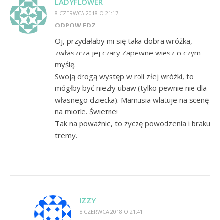
LADYFLOWER
8 CZERWCA 2018 O 21:17
ODPOWIEDZ
Oj, przydałaby mi się taka dobra wróżka,
zwłaszcza jej czary.Zapewne wiesz o czym
myślę.
Swoją drogą występ w roli złej wróżki, to
mógłby być niezły ubaw (tylko pewnie nie dla
własnego dziecka). Mamusia wlatuje na scenę
na miotle. Świetne!
Tak na poważnie, to życzę powodzenia i braku
tremy.
IZZY
8 CZERWCA 2018 O 21:41