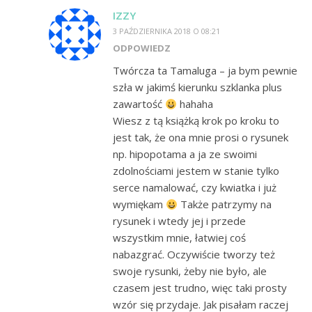
IZZY
3 PAŹDZIERNIKA 2018 O 08:21
ODPOWIEDZ
Twórcza ta Tamaluga – ja bym pewnie
szła w jakimś kierunku szklanka plus
zawartość
hahaha
Wiesz z tą książką krok po kroku to
jest tak, że ona mnie prosi o rysunek
np. hipopotama a ja ze swoimi
zdolnościami jestem w stanie tylko
serce namalować, czy kwiatka i już
wymiękam
Także patrzymy na
rysunek i wtedy jej i przede
wszystkim mnie, łatwiej coś
nabazgrać. Oczywiście tworzy też
swoje rysunki, żeby nie było, ale
czasem jest trudno, więc taki prosty
wzór się przydaje. Jak pisałam raczej