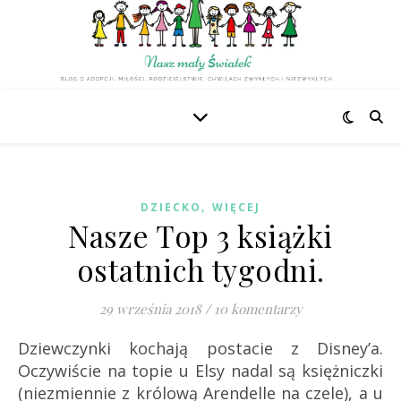
,
DZIECKO
WIĘCEJ
Nasze Top 3 książki
ostatnich tygodni.
29 września 2018
/
10 komentarzy
Dziewczynki kochają postacie z Disney’a.
Oczywiście na topie u Elsy nadal są księżniczki
(niezmiennie z królową Arendelle na czele), a u