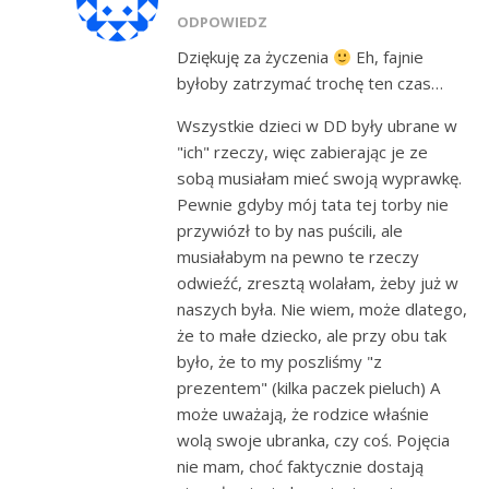
ODPOWIEDZ
Dziękuję za życzenia
Eh, fajnie
byłoby zatrzymać trochę ten czas…
Wszystkie dzieci w DD były ubrane w
"ich" rzeczy, więc zabierając je ze
sobą musiałam mieć swoją wyprawkę.
Pewnie gdyby mój tata tej torby nie
przywiózł to by nas puścili, ale
musiałabym na pewno te rzeczy
odwieźć, zresztą wolałam, żeby już w
naszych była. Nie wiem, może dlatego,
że to małe dziecko, ale przy obu tak
było, że to my poszliśmy "z
prezentem" (kilka paczek pieluch) A
może uważają, że rodzice właśnie
wolą swoje ubranka, czy coś. Pojęcia
nie mam, choć faktycznie dostają