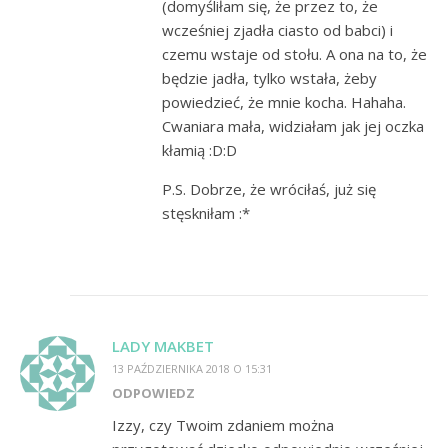
(domyśliłam się, że przez to, że
wcześniej zjadła ciasto od babci) i
czemu wstaje od stołu. A ona na to, że
będzie jadła, tylko wstała, żeby
powiedzieć, że mnie kocha. Hahaha.
Cwaniara mała, widziałam jak jej oczka
kłamią :D:D
P.S. Dobrze, że wróciłaś, już się
stęskniłam :*
LADY MAKBET
13 PAŹDZIERNIKA 2018 O 15:31
ODPOWIEDZ
Izzy, czy Twoim zdaniem można