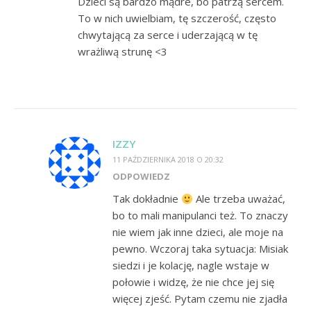
Dzieci są bardzo mądre, bo patrzą sercem.
To w nich uwielbiam, tę szczerość, często
chwytającą za serce i uderzającą w tę
wrażliwą strunę <3
IZZY
11 PAŹDZIERNIKA 2018 O 20:32
ODPOWIEDZ
Tak dokładnie
Ale trzeba uważać,
bo to mali manipulanci też. To znaczy
nie wiem jak inne dzieci, ale moje na
pewno. Wczoraj taka sytuacja: Misiak
siedzi i je kolację, nagle wstaje w
połowie i widzę, że nie chce jej się
więcej zjeść. Pytam czemu nie zjadła