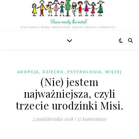
,
,
,
ADOPCJA
DZIECKO
PSYCHOLOGIA
WIĘCEJ
(Nie) jestem
najważniejsza, czyli
trzecie urodzinki Misi.
2 października 2018
/
17 komentarzy