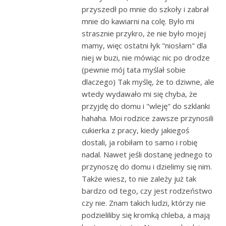
przyszedł po mnie do szkoły i zabrał
mnie do kawiarni na colę. Było mi
strasznie przykro, że nie było mojej
mamy, więc ostatni łyk "niosłam" dla
niej w buzi, nie mówiąc nic po drodze
(pewnie mój tata myślał sobie
dlaczego) Tak myślę, że to dziwne, ale
wtedy wydawało mi się chyba, że
przyjdę do domu i "wleję" do szklanki
hahaha. Moi rodzice zawsze przynosili
cukierka z pracy, kiedy jakiegoś
dostali, ja robiłam to samo i robię
nadal. Nawet jeśli dostanę jednego to
przynoszę do domu i dzielimy się nim.
Także wiesz, to nie zależy już tak
bardzo od tego, czy jest rodzeństwo
czy nie. Znam takich ludzi, którzy nie
podzieliliby się kromką chleba, a mają