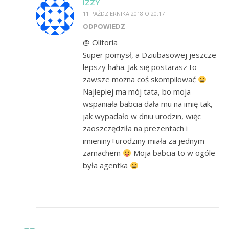
IZZY
11 PAŹDZIERNIKA 2018 O 20:17
ODPOWIEDZ
@ Olitoria
Super pomysł, a Dziubasowej jeszcze
lepszy haha. Jak się postarasz to
zawsze można coś skompilować
Najlepiej ma mój tata, bo moja
wspaniała babcia dała mu na imię tak,
jak wypadało w dniu urodzin, więc
zaoszczędziła na prezentach i
imieniny+urodziny miała za jednym
zamachem
Moja babcia to w ogóle
była agentka