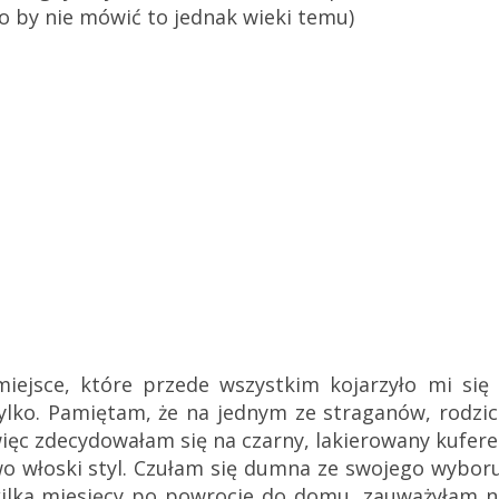
 co by nie mówić to jednak wieki temu)
ejsce, które przede wszystkim kojarzyło mi się 
ylko. Pamiętam, że na jednym ze straganów, rodzic
więc zdecydowałam się na czarny, lakierowany kufer
wo włoski styl. Czułam się dumna ze swojego wyboru
ilka miesięcy po powrocie do domu, zauważyłam n