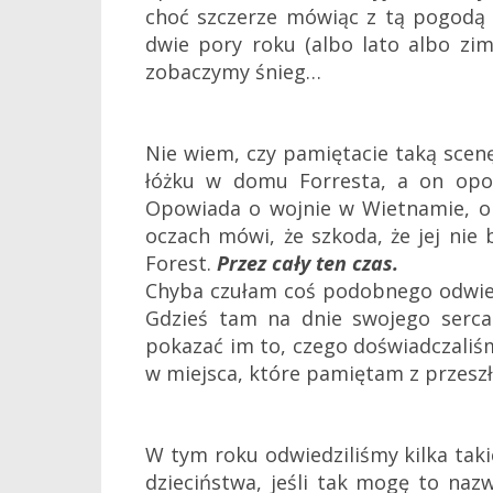
choć szczerze mówiąc z tą pogodą 
dwie pory roku (albo lato albo zi
zobaczymy śnieg…
Nie wiem, czy pamiętacie taką scen
łóżku w domu Forresta, a on opowi
Opowiada o wojnie w Wietnamie, o b
oczach mówi, że szkoda, że jej nie
Forest.
Przez cały ten czas.
Chyba czułam coś podobnego odwiedz
Gdzieś tam na dnie swojego serca
pokazać im to, czego doświadczaliśm
w miejsca, które pamiętam z przeszł
W tym roku odwiedziliśmy kilka taki
dzieciństwa, jeśli tak mogę to naz