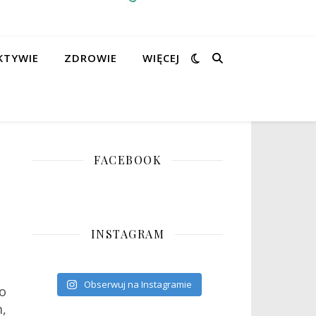
KTYWIE
ZDROWIE
WIĘCEJ
FACEBOOK
INSTAGRAM
Obserwuj na Instagramie
o
,