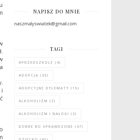
u
NAPISZ DO MNIE
m
naszmalyswiatek@gmail.com
 w
TAGI
.
w
#PRZEDSZKOLE
(4)
a
ADOPCJA
(35)
.
ADOPCYJNE DYLEMATY
(15)
i
ać
ALKOHOLIZM
(2)
ALKOHOLIZM I NAŁOGI
(2)
DOBRE BO SPRAWDZONE
(47)
go
m
DZIECKO
(41)