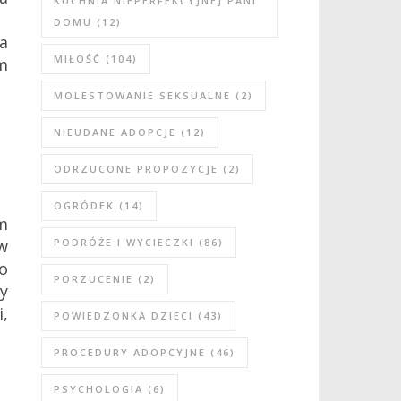
KUCHNIA NIEPERFEKCYJNEJ PANI
DOMU
(12)
a
MIŁOŚĆ
(104)
m
MOLESTOWANIE SEKSUALNE
(2)
NIEUDANE ADOPCJE
(12)
ODRZUCONE PROPOZYCJE
(2)
OGRÓDEK
(14)
m
w
PODRÓŻE I WYCIECZKI
(86)
o
PORZUCENIE
(2)
y
,
POWIEDZONKA DZIECI
(43)
PROCEDURY ADOPCYJNE
(46)
PSYCHOLOGIA
(6)