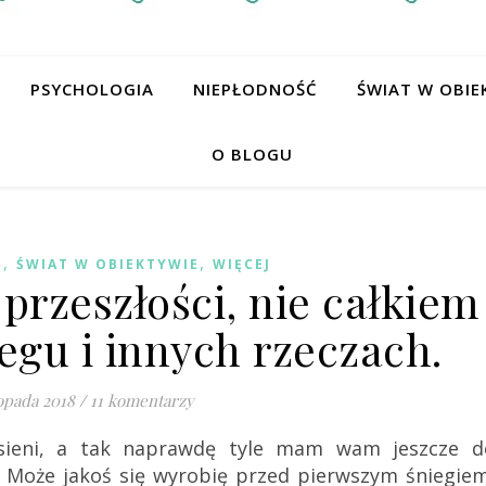
PSYCHOLOGIA
NIEPŁODNOŚĆ
ŚWIAT W OBIE
O BLOGU
,
,
Ć
ŚWIAT W OBIEKTYWIE
WIĘCEJ
przeszłości, nie całkiem
egu i innych rzeczach.
topada 2018
/
11 komentarzy
sieni, a tak naprawdę tyle mam wam jeszcze d
 Może jakoś się wyrobię przed pierwszym śniegiem