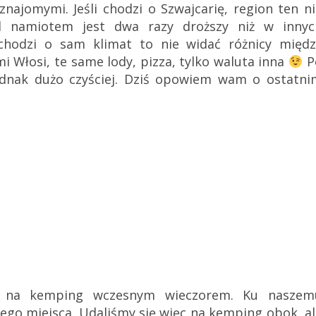
znajomymi. Jeśli chodzi o Szwajcarię, region ten n
d namiotem jest dwa razy droższy niż w innyc
 chodzi o sam klimat to nie widać różnicy międz
i Włosi, te same lody, pizza, tylko waluta inna
P
ednak dużo czyściej.
Dziś
opowiem wam o ostatni
y na kemping wczesnym wieczorem. Ku naszem
nego miejsca. Udaliśmy się więc na kemping obok, a