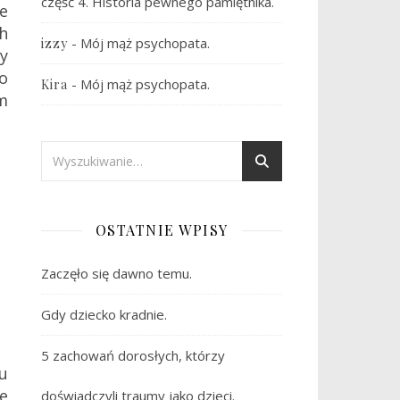
część 4. Historia pewnego pamiętnika.
ie
h
-
Mój mąż psychopata.
izzy
y
o
-
Mój mąż psychopata.
Kira
m
OSTATNIE WPISY
Zaczęło się dawno temu.
Gdy dziecko kradnie.
5 zachowań dorosłych, którzy
u
le
doświadczyli traumy jako dzieci.