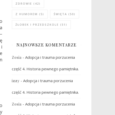
ZDROWIE
(42)
Z HUMOREM
(5)
ŚWIĘTA
(50)
o
ŻŁOBEK I PRZEDSZKOLE
(51)
na
–
ię
NAJNOWSZE KOMENTARZE
 i
e
-
Adopcja i trauma porzucenia
Zosia
n
część 4. Historia pewnego pamiętnika.
-
Adopcja i trauma porzucenia
izzy
część 4. Historia pewnego pamiętnika.
-
Adopcja i trauma porzucenia
Zosia
o
my