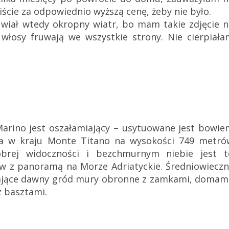
ście za odpowiednio wyższą cenę, żeby nie było.
 wiał wtedy okropny wiatr, bo mam takie zdjęcie n
włosy fruwają we wszystkie strony. Nie cierpiała
Marino jest oszałamiający – usytuowane jest bowie
nia w kraju Monte Titano na wysokości 749 metró
brej widoczności i bezchmurnym niebie jest t
 z panoramą na Morze Adriatyckie. Średniowieczn
zające dawny gród mury obronne z zamkami, domami
z basztami.