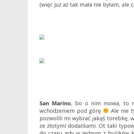
(więc już aż tak mała nie byłam, ale
San Marino
, bo o nim mowa, to mi
wchodzeniem pod górę
Ale nie t
pozwolili mi wybrać jakąś torebkę, 
ze złotymi dodatkami. Ot taki typo
do czasu gdy w jednym z butików k