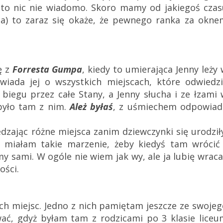
to nic nie wiadomo. Skoro mamy od jakiegoś czas
ma) to zaraz się okaże, że pewnego ranka za okne
ę z
Forresta Gumpa
, kiedy to umierająca Jenny leży
ada jej o wszystkich miejscach, które odwiedził
iegu przez całe Stany, a Jenny słucha i ze łzami 
 było tam z nim.
Ależ byłaś
, z uśmiechem odpowiad
ając różne miejsca zanim dziewczynki się urodziły
 miałam takie marzenie, żeby kiedyś tam wrócić 
y sami. W ogóle nie wiem jak wy, ale ja lubię wrac
ości.
ch miejsc. Jedno z nich pamiętam jeszcze ze swoje
wać, gdyż byłam tam z rodzicami po 3 klasie liceu