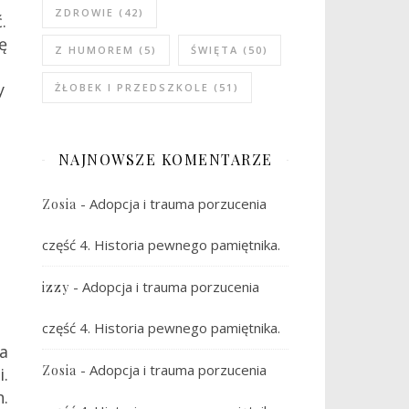
ZDROWIE
(42)
.
ę
Z HUMOREM
(5)
ŚWIĘTA
(50)
y
ŻŁOBEK I PRZEDSZKOLE
(51)
NAJNOWSZE KOMENTARZE
-
Adopcja i trauma porzucenia
Zosia
część 4. Historia pewnego pamiętnika.
-
Adopcja i trauma porzucenia
izzy
część 4. Historia pewnego pamiętnika.
ła
-
Adopcja i trauma porzucenia
Zosia
i.
.