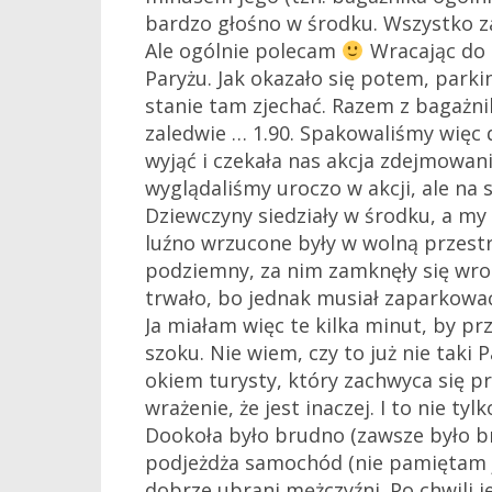
bardzo głośno w środku. Wszystko zale
Ale ogólnie polecam
Wracając do 
Paryżu. Jak okazało się potem, parki
stanie tam zjechać. Razem z bagażni
zaledwie … 1.90. Spakowaliśmy więc 
wyjąć i czekała nas akcja zdejmowan
wyglądaliśmy uroczo w akcji, ale na 
Dziewczyny siedziały w środku, a my 
luźno wrzucone były w wolną przestr
podziemny, za nim zamknęły się wrot
trwało, bo jednak musiał zaparkować
Ja miałam więc te kilka minut, by pr
szoku. Nie wiem, czy to już nie taki
okiem turysty, który zachwyca się p
wrażenie, że jest inaczej. I to nie ty
Dookoła było brudno (zawsze było bru
podjeżdża samochód (nie pamiętam ja
dobrze ubrani mężczyźni. Po chwili j