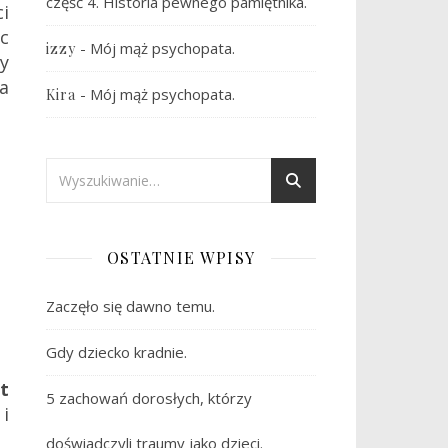
część 4. Historia pewnego pamiętnika.
i
ąc
-
Mój mąż psychopata.
izzy
y
a
-
Mój mąż psychopata.
Kira
OSTATNIE WPISY
Zaczęło się dawno temu.
Gdy dziecko kradnie.
t
5 zachowań dorosłych, którzy
i
doświadczyli traumy jako dzieci.