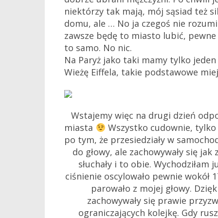
niektórzy tak mają, mój sąsiad też s
domu, ale … No ja czegoś nie rozum
zawsze będę to miasto lubić, pewne z
to samo. No nic.
Na Paryż jako taki mamy tylko jede
Wieżę Eiffela, takie podstawowe miej
Wstajemy więc na drugi dzień odpo
miasta
Wszystko cudownie, tylko m
po tym, że przesiedziały w samochodz
do głowy, ale zachowywały się jak 
słuchały i to obie. Wychodziłam j
ciśnienie oscylowało pewnie wokół 
parowało z mojej głowy. Dzięki
zachowywały się prawie przyzwo
ograniczających kolejkę. Gdy rus