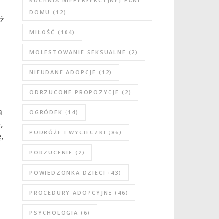
KUCHNIA NIEPERFEKCYJNEJ PANI
DOMU
(12)
ż
MIŁOŚĆ
(104)
MOLESTOWANIE SEKSUALNE
(2)
NIEUDANE ADOPCJE
(12)
ODRZUCONE PROPOZYCJE
(2)
a
OGRÓDEK
(14)
,
PODRÓŻE I WYCIECZKI
(86)
,
PORZUCENIE
(2)
POWIEDZONKA DZIECI
(43)
PROCEDURY ADOPCYJNE
(46)
PSYCHOLOGIA
(6)