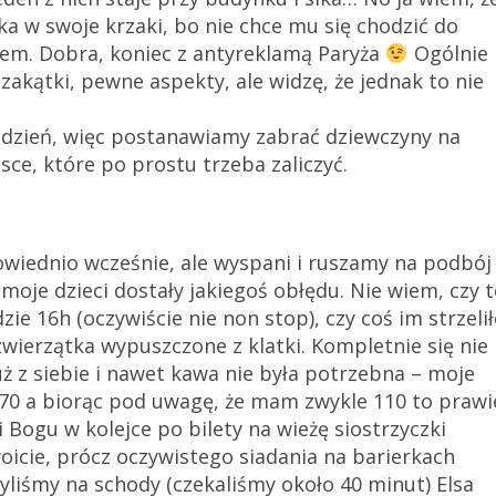
ika w swoje krzaki, bo nie chce mu się chodzić do
iem. Dobra, koniec z antyreklamą Paryża
Ogólnie
akątki, pewne aspekty, ale widzę, że jednak to nie
n dzień, więc postanawiamy zabrać dziewczyny na
sce, które po prostu trzeba zaliczyć.
wiednio wcześnie, ale wyspani i ruszamy na podbój
oje dzieci dostały jakiegoś obłędu. Nie wiem, czy t
ie 16h (oczywiście nie non stop), czy coś im strzeli
zwierzątka wypuszczone z klatki. Kompletnie się nie
uż z siebie i nawet kawa nie była potrzebna – moje
170 a biorąc pod uwagę, że mam zwykle 110 to prawi
 Bogu w kolejce po bilety na wieżę siostrzyczki
icie, prócz oczywistego siadania na barierkach
zyliśmy na schody (czekaliśmy około 40 minut) Elsa