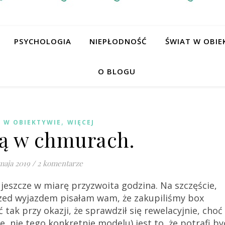
PSYCHOLOGIA
NIEPŁODNOŚĆ
ŚWIAT W OBIE
O BLOGU
,
 W OBIEKTYWIE
WIĘCEJ
ą w chmurach.
maja 2019
/
2 komentarze
 jeszcze w miarę przyzwoita godzina. Na szczęście,
rzed wyjazdem pisałam wam, że zakupiliśmy box
ak przy okazji, że sprawdził się rewelacyjnie, choć
, nie tego konkretnie modelu) jest to, że potrafi by