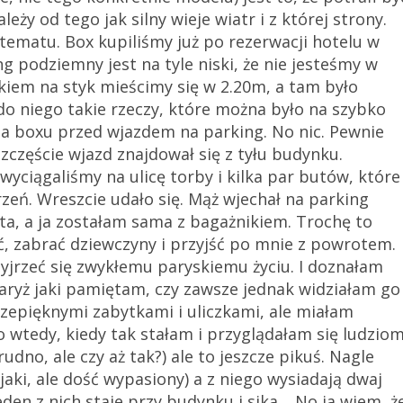
ży od tego jak silny wieje wiatr i z której strony.
tematu. Box kupiliśmy już po rezerwacji hotelu w
ng podziemny jest na tyle niski, że nie jesteśmy w
kiem na styk mieścimy się w 2.20m, a tam było
do niego takie rzeczy, które można było na szybko
ia boxu przed wjazdem na parking. No nic. Pewnie
szczęście wjazd znajdował się z tyłu budynku.
wyciągaliśmy na ulicę torby i kilka par butów, które
zeń. Wreszcie udało się. Mąż wjechał na parking
a, a ja zostałam sama z bagażnikiem. Trochę to
, zabrać dziewczyny i przyjść po mnie z powrotem.
zyjrzeć się zwykłemu paryskiemu życiu. I doznałam
 Paryż jaki pamiętam, czy zawsze jednak widziałam go
rzepięknymi zabytkami i uliczkami, ale miałam
lko wtedy, kiedy tak stałam i przyglądałam się ludziom
dno, ale czy aż tak?) ale to jeszcze pikuś. Nagle
ki, ale dość wypasiony) a z niego wysiadają dwaj
eden z nich staje przy budynku i sika… No ja wiem, ż