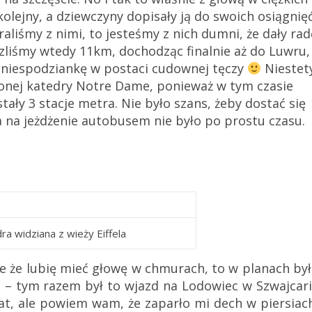
olejny, a dziewczyny dopisały ją do swoich osiągnięć
aliśmy z nimi, to jesteśmy z nich dumni, że dały rad
eszliśmy wtedy 11km, dochodząc finalnie aż do Luwru,
y niespodziankę w postaci cudownej tęczy
Niestet
lonej katedry Notre Dame, ponieważ w tym czasie
tały 3 stacje metra. Nie było szans, żeby dostać się
 na jeżdżenie autobusem nie było po prostu czasu.
ra widziana z wieży Eiffela
e że lubię mieć głowę w chmurach, to w planach by
ca – tym razem był to wjazd na Lodowiec w Szwajcari
at, ale powiem wam, że zaparło mi dech w piersiach