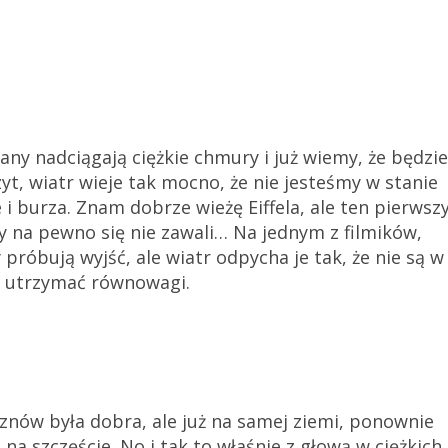
any nadciągają ciężkie chmury i już wiemy, że będzie
yt, wiatr wieje tak mocno, że nie jesteśmy w stanie
 i burza. Znam dobrze wieżę Eiffela, ale ten pierwsz
zy na pewno się nie zawali… Na jednym z filmików,
próbują wyjść, ale wiatr odpycha je tak, że nie są w
e utrzymać równowagi.
znów była dobra, ale już na samej ziemi, ponownie
na szczęście. No i tak to właśnie z głową w ciężkich