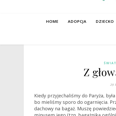
HOME
ADOPCJA
DZIECKO
ŚWIAT
Z głow
29 
Kiedy przyjechaliśmy do Paryża, była
bo mieliśmy sporo do ogarnięcia. P
dachowy na bagaż. Muszę powiedzieć t
minusem jego (tzn. bagażnika ogólnie