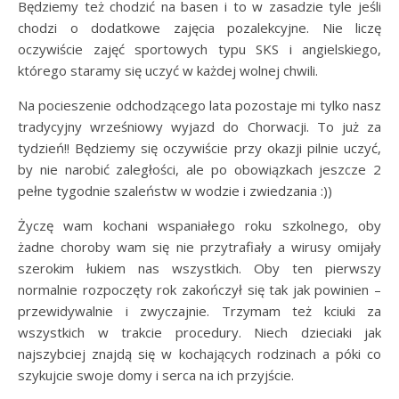
Będziemy też chodzić na basen i to w zasadzie tyle jeśli
chodzi o dodatkowe zajęcia pozalekcyjne. Nie liczę
oczywiście zajęć sportowych typu SKS i angielskiego,
którego staramy się uczyć w każdej wolnej chwili.
Na pocieszenie odchodzącego lata pozostaje mi tylko nasz
tradycyjny wrześniowy wyjazd do Chorwacji. To już za
tydzień!! Będziemy się oczywiście przy okazji pilnie uczyć,
by nie narobić zaległości, ale po obowiązkach jeszcze 2
pełne tygodnie szaleństw w wodzie i zwiedzania :))
Życzę wam kochani wspaniałego roku szkolnego, oby
żadne choroby wam się nie przytrafiały a wirusy omijały
szerokim łukiem nas wszystkich. Oby ten pierwszy
normalnie rozpoczęty rok zakończył się tak jak powinien –
przewidywalnie i zwyczajnie. Trzymam też kciuki za
wszystkich w trakcie procedury. Niech dzieciaki jak
najszybciej znajdą się w kochających rodzinach a póki co
szykujcie swoje domy i serca na ich przyjście.