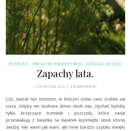
,
,
,
DZIECKO
ŚWIAT W OBIEKTYWIE
SZKOŁA
WIĘCEJ
Zapachy lata.
2 września 2022
/
4 komentarze
Cóż, nastał ten moment, w którym znów rano zrobiła się
cisza. Gdyby nie budowa domu obok nas, słychać byłoby
tylko brzęczące trzmiele i pszczoły, które nadal
przeskakują z kwiatka na kwiatek kocimiętki obok której
siedzę. Nie wiem jak wam, ale mnie bardzo szybko minęło