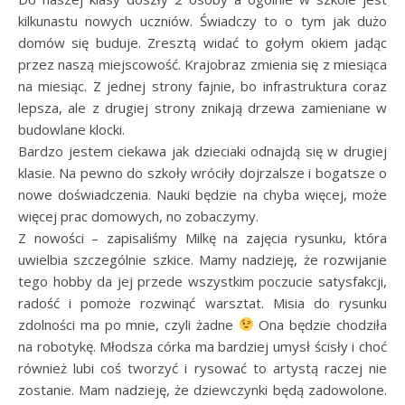
kilkunastu nowych uczniów. Świadczy to o tym jak dużo
domów się buduje. Zresztą widać to gołym okiem jadąc
przez naszą miejscowość. Krajobraz zmienia się z miesiąca
na miesiąc. Z jednej strony fajnie, bo infrastruktura coraz
lepsza, ale z drugiej strony znikają drzewa zamieniane w
budowlane klocki.
Bardzo jestem ciekawa jak dzieciaki odnajdą się w drugiej
klasie. Na pewno do szkoły wróciły dojrzalsze i bogatsze o
nowe doświadczenia. Nauki będzie na chyba więcej, może
więcej prac domowych, no zobaczymy.
Z nowości – zapisaliśmy Milkę na zajęcia rysunku, która
uwielbia szczególnie szkice. Mamy nadzieję, że rozwijanie
tego hobby da jej przede wszystkim poczucie satysfakcji,
radość i pomoże rozwinąć warsztat. Misia do rysunku
zdolności ma po mnie, czyli żadne
Ona będzie chodziła
na robotykę. Młodsza córka ma bardziej umysł ścisły i choć
również lubi coś tworzyć i rysować to artystą raczej nie
zostanie. Mam nadzieję, że dziewczynki będą zadowolone.