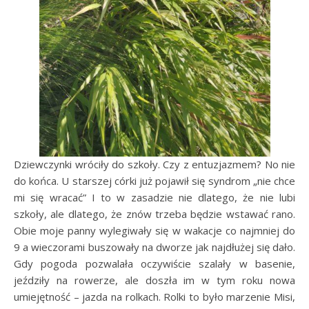
Dziewczynki wróciły do szkoły. Czy z entuzjazmem? No nie
do końca. U starszej córki już pojawił się syndrom „nie chce
mi się wracać” I to w zasadzie nie dlatego, że nie lubi
szkoły, ale dlatego, że znów trzeba będzie wstawać rano.
Obie moje panny wylegiwały się w wakacje co najmniej do
9 a wieczorami buszowały na dworze jak najdłużej się dało.
Gdy pogoda pozwalała oczywiście szalały w basenie,
jeździły na rowerze, ale doszła im w tym roku nowa
umiejętność – jazda na rolkach. Rolki to było marzenie Misi,