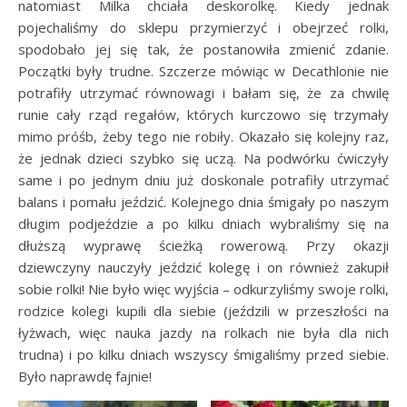
natomiast Milka chciała deskorolkę. Kiedy jednak
pojechaliśmy do sklepu przymierzyć i obejrzeć rolki,
spodobało jej się tak, że postanowiła zmienić zdanie.
Początki były trudne. Szczerze mówiąc w Decathlonie nie
potrafiły utrzymać równowagi i bałam się, że za chwilę
runie cały rząd regałów, których kurczowo się trzymały
mimo próśb, żeby tego nie robiły. Okazało się kolejny raz,
że jednak dzieci szybko się uczą. Na podwórku ćwiczyły
same i po jednym dniu już doskonale potrafiły utrzymać
balans i pomału jeździć. Kolejnego dnia śmigały po naszym
długim podjeździe a po kilku dniach wybraliśmy się na
dłuższą wyprawę ścieżką rowerową. Przy okazji
dziewczyny nauczyły jeździć kolegę i on również zakupił
sobie rolki! Nie było więc wyjścia – odkurzyliśmy swoje rolki,
rodzice kolegi kupili dla siebie (jeździli w przeszłości na
łyżwach, więc nauka jazdy na rolkach nie była dla nich
trudna) i po kilku dniach wszyscy śmigaliśmy przed siebie.
Było naprawdę fajnie!