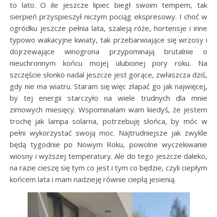
to lato. O ile jeszcze lipiec biegł swoim tempem, tak
sierpień przyspieszył niczym pociąg ekspresowy. I choć w
ogródku jeszcze pełnia lata, szaleją róże, hortensje i inne
typowo wakacyjne kwiaty, tak przebarwiające się wrzosy i
dojrzewające winogrona przypominają brutalnie o
nieuchronnym końcu mojej ulubionej pory roku. Na
szczęście słonko nadal jeszcze jest gorące, zwłaszcza dziś,
gdy nie ma wiatru. Staram się więc złapać go jak najwięcej,
by tej energii starczyło na wiele trudnych dla mnie
zimowych miesięcy. Wspominałam wam kiedyś, że jestem
trochę jak lampa solarna, potrzebuję słońca, by móc w
pełni wykorzystać swoją moc. Najtrudniejsze jak zwykle
będą tygodnie po Nowym Roku, powolne wyczekiwanie
wiosny i wyższej temperatury. Ale do tego jeszcze daleko,
na razie cieszę się tym co jest i tym co będzie, czyli ciepłym
końcem lata i mam nadzieję równie ciepłą jesienią.