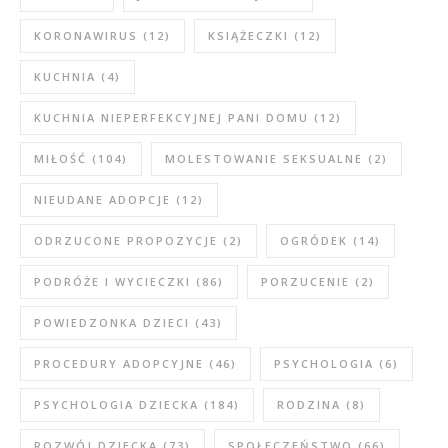
KORONAWIRUS
(12)
KSIĄŻECZKI
(12)
KUCHNIA
(4)
KUCHNIA NIEPERFEKCYJNEJ PANI DOMU
(12)
MIŁOŚĆ
(104)
MOLESTOWANIE SEKSUALNE
(2)
NIEUDANE ADOPCJE
(12)
ODRZUCONE PROPOZYCJE
(2)
OGRÓDEK
(14)
PODRÓŻE I WYCIECZKI
(86)
PORZUCENIE
(2)
POWIEDZONKA DZIECI
(43)
PROCEDURY ADOPCYJNE
(46)
PSYCHOLOGIA
(6)
PSYCHOLOGIA DZIECKA
(184)
RODZINA
(8)
ROZWÓJ DZIECKA
(73)
SPOŁECZEŃSTWO
(66)