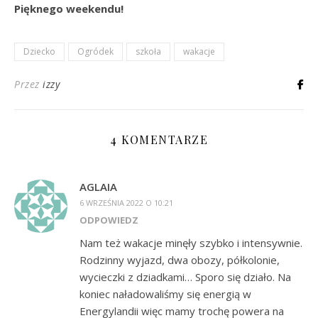
Pięknego weekendu!
Dziecko
Ogródek
szkoła
wakacje
Przez
izzy
4 KOMENTARZE
AGLAIA
6 WRZEŚNIA 2022 O 10:21
ODPOWIEDZ
Nam też wakacje minęły szybko i intensywnie.
Rodzinny wyjazd, dwa obozy, półkolonie,
wycieczki z dziadkami… Sporo się działo. Na
koniec naładowaliśmy się energią w
Energylandii więc mamy trochę powera na