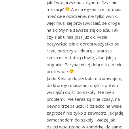
jak Twój przykład z synem. Czyż nie
ma racji?
Ale na egzaminie już musi
mieć całe obliczenie, nie tylko wynik,
więc musi się przyzwyczaić, że droga
na skróty nie zawsze się opłaca. Tak
czy siak u nas jest już ok, Misia
oczywiście pilnie odrobi wszystko od
razu, przeczyta lekturę a starsza
czeka na ostatnią chwilę, albo jak ją
pogonię. Przynajmniej dobre to, że nie
protestuje
Ja do 3 klasy dojeżdżałam tramwajem,
do którego musiałam dojść a potem
wysiąść i dojść do szkoły. Nie było
problemu. Ale teraz są inne czasy, na
pewno trzeba uczulić dziecko na wiele
zagrożeń nie tylko z zewnątrz. Jak jadę
samochodem do szkoły i widzę jak
dzieci wpatrzone w komórkę idą same