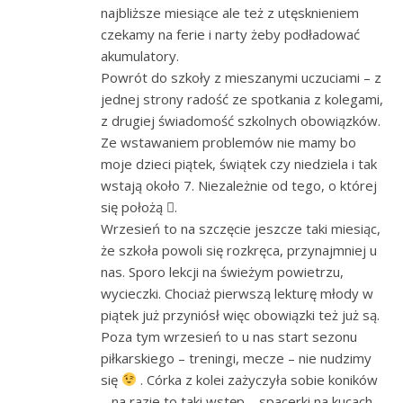
najbliższe miesiące ale też z utęsknieniem
czekamy na ferie i narty żeby podładować
akumulatory.
Powrót do szkoły z mieszanymi uczuciami – z
jednej strony radość ze spotkania z kolegami,
z drugiej świadomość szkolnych obowiązków.
Ze wstawaniem problemów nie mamy bo
moje dzieci piątek, świątek czy niedziela i tak
wstają około 7. Niezależnie od tego, o której
się położą .
Wrzesień to na szczęcie jeszcze taki miesiąc,
że szkoła powoli się rozkręca, przynajmniej u
nas. Sporo lekcji na świeżym powietrzu,
wycieczki. Chociaż pierwszą lekturę młody w
piątek już przyniósł więc obowiązki też już są.
Poza tym wrzesień to u nas start sezonu
piłkarskiego – treningi, mecze – nie nudzimy
się
. Córka z kolei zażyczyła sobie koników
– na razie to taki wstęp – spacerki na kucach,