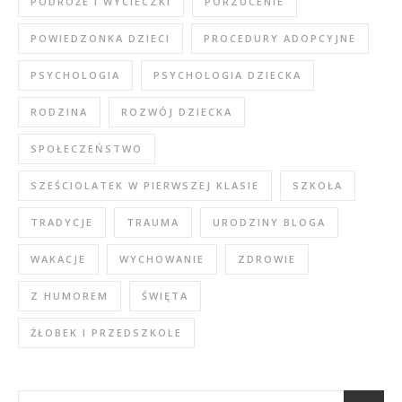
PODRÓŻE I WYCIECZKI
PORZUCENIE
POWIEDZONKA DZIECI
PROCEDURY ADOPCYJNE
PSYCHOLOGIA
PSYCHOLOGIA DZIECKA
RODZINA
ROZWÓJ DZIECKA
SPOŁECZEŃSTWO
SZEŚCIOLATEK W PIERWSZEJ KLASIE
SZKOŁA
TRADYCJE
TRAUMA
URODZINY BLOGA
WAKACJE
WYCHOWANIE
ZDROWIE
Z HUMOREM
ŚWIĘTA
ŻŁOBEK I PRZEDSZKOLE