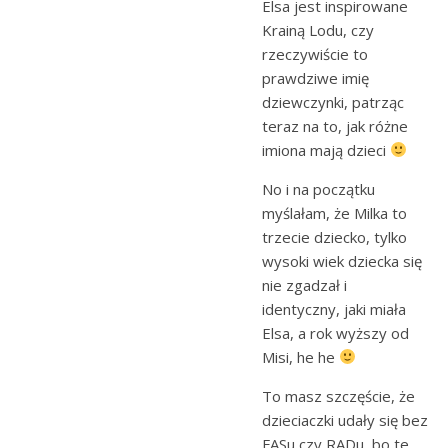
Elsa jest inspirowane
Krainą Lodu, czy
rzeczywiście to
prawdziwe imię
dziewczynki, patrząc
teraz na to, jak różne
imiona mają dzieci
No i na początku
myślałam, że Milka to
trzecie dziecko, tylko
wysoki wiek dziecka się
nie zgadzał i
identyczny, jaki miała
Elsa, a rok wyższy od
Misi, he he
To masz szczęście, że
dzieciaczki udały się bez
FASu czy RADu, bo te