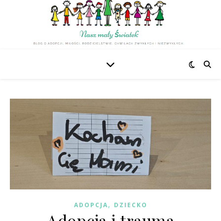
,
ADOPCJA
DZIECKO
Adopcja i trauma