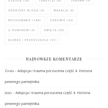
SZKOŁA
(20)
TRADYCJE
(8)
TRAUMA
(5)
URODZINY BLOGA
(4)
WAKACJE
(6)
WYCHOWANIE
(186)
ZDROWIE
(42)
Z HUMOREM
(5)
ŚWIĘTA
(50)
ŻŁOBEK I PRZEDSZKOLE
(51)
NAJNOWSZE KOMENTARZE
-
Adopcja i trauma porzucenia część 4. Historia
Zosia
pewnego pamiętnika.
-
Adopcja i trauma porzucenia część 4. Historia
izzy
pewnego pamiętnika.