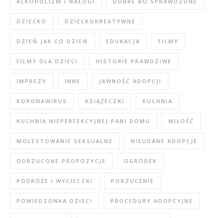
ALKOHOLIZM I NAŁOGI
DOBRE BO SPRAWDZONE
DZIECKO
DZIECKOKREATYWNE
DZIEŃ JAK CO DZIEŃ
EDUKACJA
FILMY
FILMY DLA DZIECI
HISTORIE PRAWDZIWE
IMPREZY
INNE
JAWNOŚĆ ADOPCJI
KORONAWIRUS
KSIĄŻECZKI
KUCHNIA
KUCHNIA NIEPERFEKCYJNEJ PANI DOMU
MIŁOŚĆ
MOLESTOWANIE SEKSUALNE
NIEUDANE ADOPCJE
ODRZUCONE PROPOZYCJE
OGRÓDEK
PODRÓŻE I WYCIECZKI
PORZUCENIE
POWIEDZONKA DZIECI
PROCEDURY ADOPCYJNE