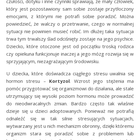
czułości, dotyku i inne czynniki sprawiają, że mały człowiek,
który jest pozostawiony sam sobie zostaje przytłoczony
emocjami, z którymi nie potrafi sobie poradzić. Można
powiedzieć, że walczy o przetrwanie, czego w normalnej
sytuacji nie powinien musieć robić. Im dłużej taka sytuacja
trwa tym trwalszy ślad odciśnięty zostaje na jego psychice.
Dziecko, które otoczone jest od początku troską rodzica
czy opiekuna funkcjonuje inaczej a jego mózg rozwija się w
sprzyjającym, niezagrażającym środowisku.
U dziecka, które doświadcza ciągłego stresu uwalnia się
hormon stresu –
Kortyzol
. Wzrost jego stężenia ma
pomóc przygotować się organizmowi do działania, ale stale
utrzymujący się wysoki poziom hormonu może prowadzić
do nieodwracalnych zmian. Bardzo często tak właśnie
dzieje się u dzieci adoptowanych. Ponieważ nie potrafią
odnaleźć się w tak silnie stresujących sytuacjach,
wytwarzany jest u nich mechanizm obronny, dzięki któremu
organizm stara się poradzić sobie z problemem lub