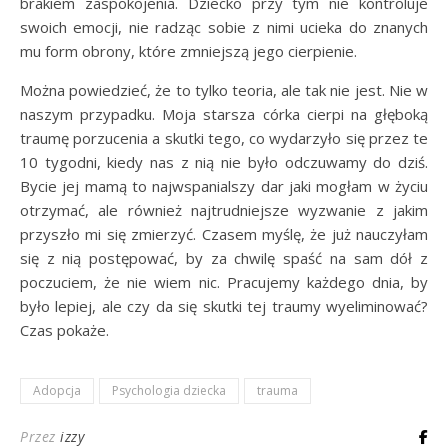
brakiem zaspokojenia. Dziecko przy tym nie kontroluje
swoich emocji, nie radząc sobie z nimi ucieka do znanych
mu form obrony, które zmniejszą jego cierpienie.
Można powiedzieć, że to tylko teoria, ale tak nie jest. Nie w
naszym przypadku. Moja starsza córka cierpi na głęboką
traumę porzucenia a skutki tego, co wydarzyło się przez te
10 tygodni, kiedy nas z nią nie było odczuwamy do dziś.
Bycie jej mamą to najwspanialszy dar jaki mogłam w życiu
otrzymać, ale również najtrudniejsze wyzwanie z jakim
przyszło mi się zmierzyć. Czasem myślę, że już nauczyłam
się z nią postępować, by za chwilę spaść na sam dół z
poczuciem, że nie wiem nic. Pracujemy każdego dnia, by
było lepiej, ale czy da się skutki tej traumy wyeliminować?
Czas pokaże.
Adopcja
Psychologia dziecka
trauma
Przez
izzy