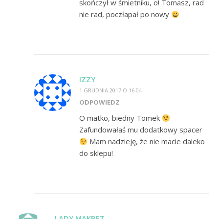
skończył w śmietniku, o! Tomasz, rad
nie rad, poczłapał po nowy
IZZY
1 GRUDNIA 2017 O 16:04
ODPOWIEDZ
O matko, biedny Tomek
Zafundowałaś mu dodatkowy spacer
Mam nadzieję, że nie macie daleko
do sklepu!
LADY MAKBET