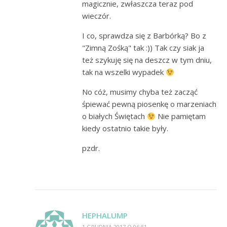
magicznie, zwłaszcza teraz pod
wieczór.
I co, sprawdza się z Barbórką? Bo z
"Zimną Zośką" tak :)) Tak czy siak ja
też szykuję się na deszcz w tym dniu,
tak na wszelki wypadek
No cóż, musimy chyba też zacząć
śpiewać pewną piosenkę o marzeniach
o białych Świętach
Nie pamiętam
kiedy ostatnio takie były.
pzdr.
HEPHALUMP
1 GRUDNIA 2017 O 06:51