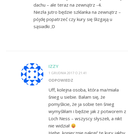
dachu – ale teraz na zewnątrz -4.
Niezła jutro będzie szklanka na zewnątrz –
pójdę popatrzeć czy kury się ślizgają u
sąsiadki ;D
IZZY
1 GRUDNIA 2017 O 21:41
ODPOWIEDZ
Uff, kolejna osoba, która ma/miała
śnieg u siebie. Bałam się, że
pomyślicie, że ja sobie ten śnieg
wymyśliłam i będzie jak z potworem z
Loch Ness – wszyscy słyszeli, a nikt
nie widział
Hehe, koniecznie nakręć te kury jakby