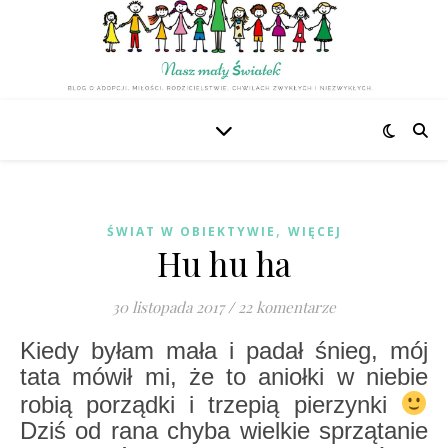
,
ŚWIAT W OBIEKTYWIE
WIĘCEJ
Hu hu ha
30 listopada 2017
/
22 komentarze
Kiedy byłam mała i padał śnieg, mój
tata mówił mi, że to aniołki w niebie
robią porządki i trzepią pierzynki
Dziś od rana chyba wielkie sprzątanie