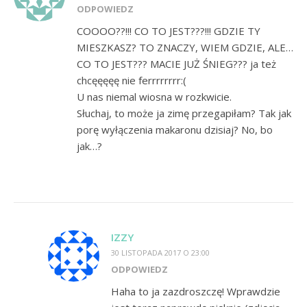
ODPOWIEDZ
COOOO??!!! CO TO JEST???!!! GDZIE TY
MIESZKASZ? TO ZNACZY, WIEM GDZIE, ALE…
CO TO JEST??? MACIE JUŻ ŚNIEG??? ja też
chcęęęęę nie ferrrrrrrr:(
U nas niemal wiosna w rozkwicie.
Słuchaj, to może ja zimę przegapiłam? Tak jak
porę wyłączenia makaronu dzisiaj? No, bo
jak…?
IZZY
30 LISTOPADA 2017 O 23:00
ODPOWIEDZ
Haha to ja zazdroszczę! Wprawdzie