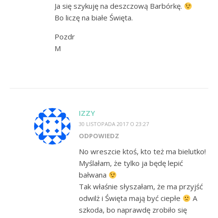
Ja się szykuję na deszczową Barbórkę.
Bo liczę na białe Święta.
Pozdr
M
IZZY
30 LISTOPADA 2017 O 23:27
ODPOWIEDZ
No wreszcie ktoś, kto też ma bielutko!
Myślałam, że tylko ja będę lepić
bałwana
Tak właśnie słyszałam, że ma przyjść
odwilż i Święta mają być ciepłe
A
szkoda, bo naprawdę zrobiło się