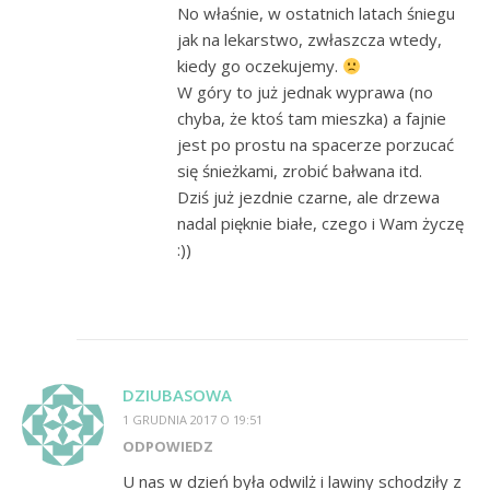
No właśnie, w ostatnich latach śniegu
jak na lekarstwo, zwłaszcza wtedy,
kiedy go oczekujemy.
W góry to już jednak wyprawa (no
chyba, że ktoś tam mieszka) a fajnie
jest po prostu na spacerze porzucać
się śnieżkami, zrobić bałwana itd.
Dziś już jezdnie czarne, ale drzewa
nadal pięknie białe, czego i Wam życzę
:))
DZIUBASOWA
1 GRUDNIA 2017 O 19:51
ODPOWIEDZ
U nas w dzień była odwilż i lawiny schodziły z