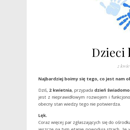
Dzieci 
2 kwie
Najbardziej boimy się tego, co jest nam o
Dziś,
2 kwietnia
, przypada
dzień świadomo
jest z nieprawidłowym rozwojem i funkcjon
obecny stan wiedzy tego nie potwierdza.
Lęk.
Coraz więcej par zgłaszających się do ośrodk
jeszcze na tym etapie powodują strach, że 