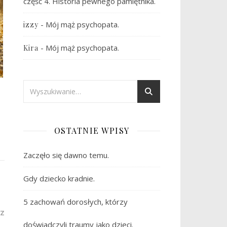
część 4. Historia pewnego pamiętnika.
-
Mój mąż psychopata.
izzy
-
Mój mąż psychopata.
Kira
OSTATNIE WPISY
Zaczęło się dawno temu.
Gdy dziecko kradnie.
5 zachowań dorosłych, którzy
Z
doświadczyli traumy jako dzieci.