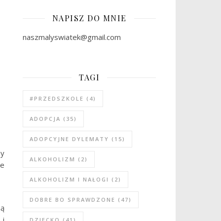
NAPISZ DO MNIE
naszmalyswiatek@gmail.com
TAGI
#PRZEDSZKOLE
(4)
ADOPCJA
(35)
ADOPCYJNE DYLEMATY
(15)
ny
ALKOHOLIZM
(2)
le
ALKOHOLIZM I NAŁOGI
(2)
DOBRE BO SPRAWDZONE
(47)
są
 i
DZIECKO
(41)