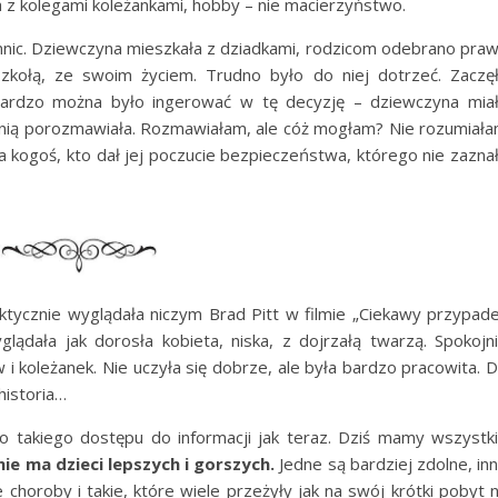
a z kolegami koleżankami, hobby – nie macierzyństwo.
ennic. Dziewczyna mieszkała z dziadkami, rodzicom odebrano pra
 szkołą, ze swoim życiem. Trudno było do niej dotrzeć. Zaczę
ardzo można było ingerować w tę decyzję – dziewczyna mia
z nią porozmawiała. Rozmawiałam, ale cóż mogłam? Nie rozumiał
 kogoś, kto dał jej poczucie bezpieczeństwa, którego nie zazna
ktycznie wyglądała niczym Brad Pitt w filmie „Ciekawy przypad
glądała jak dorosła kobieta, niska, z dojrzałą twarzą. Spokojn
i koleżanek. Nie uczyła się dobrze, ale była bardzo pracowita. 
 historia…
ło takiego dostępu do informacji jak teraz. Dziś mamy wszystk
nie ma dzieci lepszych i gorszych.
Jedne są bardziej zdolne, in
e choroby i takie, które wiele przeżyły jak na swój krótki pobyt 