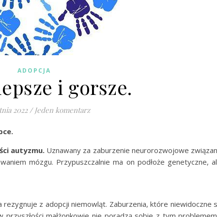
ADOPCJA
lepsze i gorsze.
tnia 2022
/
Jeden komentarz
bce.
ści autyzmu.
Uznawany za zaburzenie neurorozwojowe związa
owaniem mózgu. Przypuszczalnie ma on podłoże genetyczne, a
a rezygnuje z adopcji niemowląt. Zaburzenia, które niewidoczne 
w przyszłości małżonkowie nie poradzą sobie z tym problemem