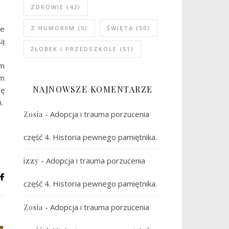
ZDROWIE
(42)
re
Z HUMOREM
(5)
ŚWIĘTA
(50)
ką
ŻŁOBEK I PRZEDSZKOLE
(51)
ym
ym
NAJNOWSZE KOMENTARZE
ię
.
-
Adopcja i trauma porzucenia
Zosia
część 4. Historia pewnego pamiętnika.
-
Adopcja i trauma porzucenia
izzy
część 4. Historia pewnego pamiętnika.
-
Adopcja i trauma porzucenia
Zosia