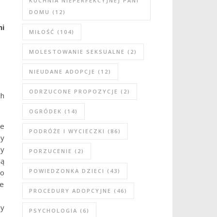
KUCHNIA NIEPERFEKCYJNEJ PANI
DOMU
(12)
mi
MIŁOŚĆ
(104)
MOLESTOWANIE SEKSUALNE
(2)
NIEUDANE ADOPCJE
(12)
ODRZUCONE PROPOZYCJE
(2)
ch
OGRÓDEK
(14)
ie
PODRÓŻE I WYCIECZKI
(86)
ny
sy
PORZUCENIE
(2)
ją
POWIEDZONKA DZIECI
(43)
to
że
PROCEDURY ADOPCYJNE
(46)
ny
PSYCHOLOGIA
(6)