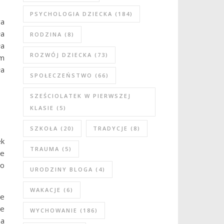
PSYCHOLOGIA DZIECKA
(184)
wa
ła
RODZINA
(8)
ła
ROZWÓJ DZIECKA
(73)
am
ła
SPOŁECZEŃSTWO
(66)
SZEŚCIOLATEK W PIERWSZEJ
KLASIE
(5)
SZKOŁA
(20)
TRADYCJE
(8)
ek
TRAUMA
(5)
ie
Do
URODZINY BLOGA
(4)
WAKACJE
(6)
ie
ne
WYCHOWANIE
(186)
na