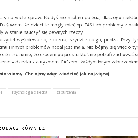
czy na wiele spraw. Kiedyś nie miałam pojęcia, dlaczego niektó
. Dziś wiem, że dzieci te mogły mieć np. FAS i ich problemy z nau
ły w stanie nauczyć się pewnych rzeczy.
czyciel wyśmiewa się z ucznia, szydzi z niego, poniża. Przy t
u i innych problemów nadal jest mała. Nie bójmy się więc o t
 się i zrozumie, że czasem po prostu ktoś nie potrafi zachować s
umienie – dziecku z autyzmem, FAS-em i każdym innym zaburzeniem
nie wiemy. Chciejmy więc wiedzieć jak najwięcej…
ne
Psychologia dziecka
zaburzenia
ZOBACZ RÓWNIEŻ