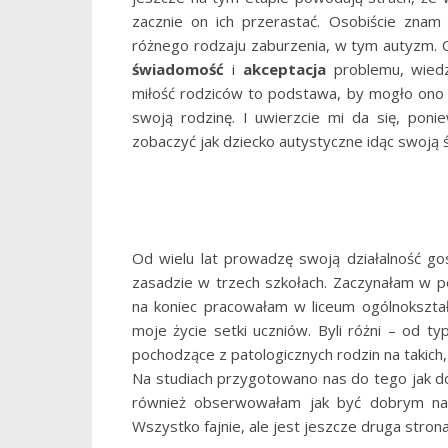
zacznie on ich przerastać. Osobiście znam 
różnego rodzaju zaburzenia, w tym autyzm. 
świadomość
i
akceptacja
problemu, wiedz
miłość rodziców to podstawa, by mogło ono 
swoją rodzinę. I uwierzcie mi da się, pon
zobaczyć jak dziecko autystyczne idąc swoją 
Od wielu lat prowadzę swoją działalność go
zasadzie w trzech szkołach. Zaczynałam w
na koniec pracowałam w liceum ogólnokszta
moje życie setki uczniów. Byli różni – od
pochodzące z patologicznych rodzin na takich
Na studiach przygotowano nas do tego jak dob
również obserwowałam jak być dobrym nau
Wszystko fajnie, ale jest jeszcze druga strona