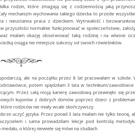
kilka rodzin, które zmagają się z codziennością jaką przynos
Cały mechanizm wychowania takiego dziecka to przede wszystk
a i nieustanna praca z dzieckiem. Wytrwałość i bezwarunko
w przyszłości normalnie funkcjonować w społeczeństwie, założ
ieważ miałam okazję obserwować taką rodzinę i na własne oc
ścieżką osiąga nie mniejsze sukcesy od swoich rówieśników.
spodarczą, ale na początku przez 8 lat pracowałam w szkole.
 podstawówce, potem spędziłam 3 lata w technikum/zawodówce
łcącym. Przez całą moją karierę zawodową przewinęło się prz
 typowych kujonów z dobrych domów poprzez dzieci z problema
, które rodziców nie miały wcale skończywszy.
rze uczyć języka. Przez ponad 3 lata miałam nie tylko teorię, a
czycielem i sama prowadziłam lekcje pod kontrolą metodyk
 medalu, o której niewiele się mówi na studiach.