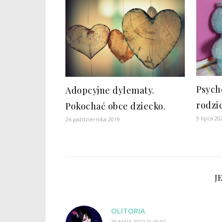
Psych
Adopcyjne dylematy.
rodzic
Pokochać obce dziecko.
9 lipca 20
26 października 2019
J
OLITORIA
29 MAJA 2022 O 18:01