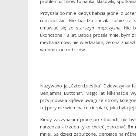
problem uczniów to nauka, klasówki, spotkani
Przyszła do mnie kiedyś babcia jednej z ucz
rodzicielskie. Nie bardzo radziła sobie ze
umawiać się ze starszym mężczyzną. Nie b
ukończone 18 lat. Babcia prosiła mnie, bym 
mechanizmów, nie wiedziałam, że ona znalazła
w domu, od rodziców.
Nazywano ją „Czterdziestka” Dziewczynka fa
Benjamina Buttona”. Mając lat kilkanaście wy
przyjmowała kąśliwe uwagi ze strony kolegów 
tej pory nie wiem na co cierpiała, jaka była jej
Kiedy zaczynałam pracę po studiach, nie by
narzędzia – trzeba tylko chcieć je poznać.
Bo
mniej. Są dzieci zaburzone, cierpiące na różn