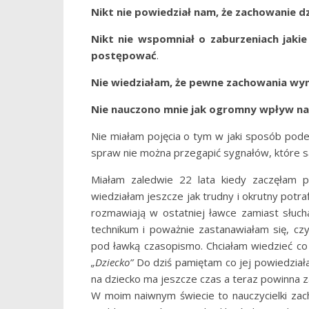
Nikt nie powiedział nam, że zachowanie dz
Nikt nie wspomniał o zaburzeniach jakie 
postępować
.
Nie wiedziałam, że pewne zachowania wynik
Nie nauczono mnie jak ogromny wpływ na
Nie miałam pojęcia o tym w jaki sposób pode
spraw nie można przegapić sygnałów, które są
Miałam zaledwie 22 lata kiedy zaczęłam p
wiedziałam jeszcze jak trudny i okrutny potra
rozmawiają w ostatniej ławce zamiast słuchać
technikum i poważnie zastanawiałam się, cz
pod ławką czasopismo. Chciałam wiedzieć co 
„Dziecko”
Do dziś pamiętam co jej powiedziała
na dziecko ma jeszcze czas a teraz powinna z
W moim naiwnym świecie to nauczycielki zac