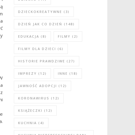
zą
DZIECKOKREATYWNE
(3)
im
wa
DZIEŃ JAK CO DZIEŃ
(148)
yć
zy
EDUKACJA
(8)
FILMY
(2)
FILMY DLA DZIECI
(6)
HISTORIE PRAWDZIWE
(27)
IMPREZY
(12)
INNE
(18)
 W
 a
JAWNOŚĆ ADOPCJI
(12)
ez
KORONAWIRUS
(12)
mi
KSIĄŻECZKI
(12)
le
a.
KUCHNIA
(4)