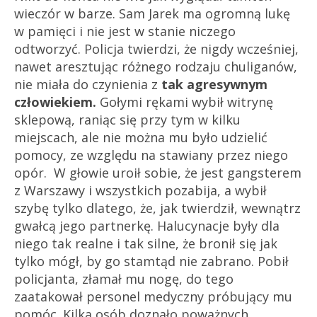
wieczór w barze. Sam Jarek ma ogromną lukę
w pamięci i nie jest w stanie niczego
odtworzyć. Policja twierdzi, że nigdy wcześniej,
nawet aresztując różnego rodzaju chuliganów,
nie miała do czynienia z
tak agresywnym
człowiekiem.
Gołymi rękami wybił witrynę
sklepową, raniąc się przy tym w kilku
miejscach, ale nie można mu było udzielić
pomocy, ze względu na stawiany przez niego
opór. W głowie uroił sobie, że jest gangsterem
z Warszawy i wszystkich pozabija, a wybił
szybę tylko dlatego, że, jak twierdził, wewnątrz
gwałcą jego partnerkę. Halucynacje były dla
niego tak realne i tak silne, że bronił się jak
tylko mógł, by go stamtąd nie zabrano.
Pobił
policjanta, złamał mu nogę, do tego
zaatakował personel medyczny próbujący mu
pomóc. Kilka osób doznało poważnych