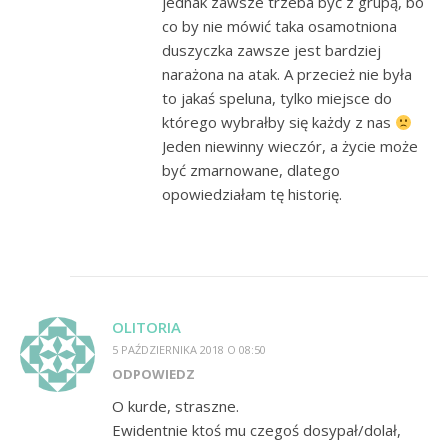
jednak zawsze trzeba być z grupą, bo
co by nie mówić taka osamotniona
duszyczka zawsze jest bardziej
narażona na atak. A przecież nie była
to jakaś speluna, tylko miejsce do
którego wybrałby się każdy z nas
Jeden niewinny wieczór, a życie może
być zmarnowane, dlatego
opowiedziałam tę historię.
OLITORIA
5 PAŹDZIERNIKA 2018 O 08:50
ODPOWIEDZ
O kurde, straszne.
Ewidentnie ktoś mu czegoś dosypał/dolał,