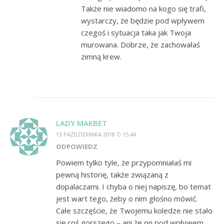
Także nie wiadomo na kogo się trafi,
wystarczy, że będzie pod wpływem
czegoś i sytuacja taka jak Twoja
murowana. Dobrze, że zachowałaś
zimną krew.
LADY MAKBET
13 PAŹDZIERNIKA 2018 O 15:44
ODPOWIEDZ
Powiem tylko tyle, że przypomniałaś mi
pewną historię, także związaną z
dopalaczami. I chyba o niej napiszę, bo temat
jest wart tego, żeby o nim głośno mówić.
Całe szczęście, że Twojemu koledze nie stało
się coś gorszego – ani że on pod wpływem