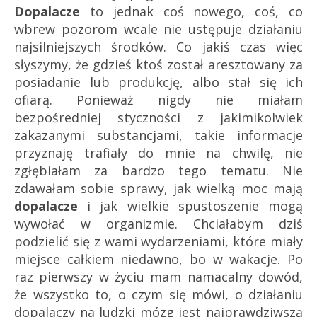
Dopalacze
to jednak coś nowego, coś, co
wbrew pozorom wcale nie ustępuje działaniu
najsilniejszych środków. Co jakiś czas więc
słyszymy, że gdzieś ktoś został aresztowany za
posiadanie lub produkcję, albo stał się ich
ofiarą. Ponieważ nigdy nie miałam
bezpośredniej styczności z jakimikolwiek
zakazanymi substancjami, t
akie informacje
przyznaję trafiały do mnie na chwilę, nie
zgłębiałam za bardzo tego tematu. N
ie
zdawałam sobie sprawy, jak wielką moc mają
dopalacze
i jak wielkie spustoszenie mogą
wywołać w organizmie. Chciałabym dziś
podzielić się z wami wydarzeniami, które miały
miejsce całkiem niedawno, bo w wakacje. Po
raz pierwszy w życiu mam namacalny dowód,
że wszystko to, o czym się mówi, o działaniu
dopalaczy na ludzki mózg jest najprawdziwszą