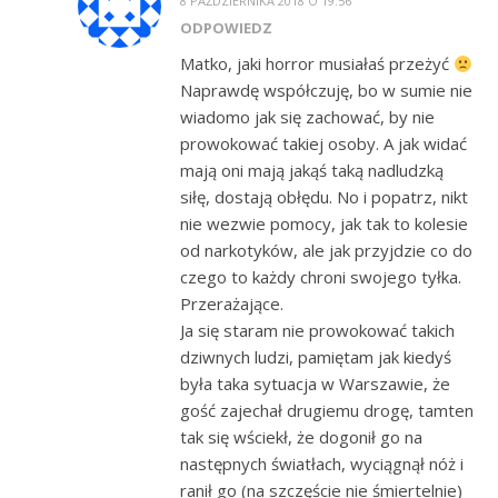
8 PAŹDZIERNIKA 2018 O 19:56
ODPOWIEDZ
Matko, jaki horror musiałaś przeżyć
Naprawdę współczuję, bo w sumie nie
wiadomo jak się zachować, by nie
prowokować takiej osoby. A jak widać
mają oni mają jakąś taką nadludzką
siłę, dostają obłędu. No i popatrz, nikt
nie wezwie pomocy, jak tak to kolesie
od narkotyków, ale jak przyjdzie co do
czego to każdy chroni swojego tyłka.
Przerażające.
Ja się staram nie prowokować takich
dziwnych ludzi, pamiętam jak kiedyś
była taka sytuacja w Warszawie, że
gość zajechał drugiemu drogę, tamten
tak się wściekł, że dogonił go na
następnych światłach, wyciągnął nóż i
ranił go (na szczęście nie śmiertelnie)