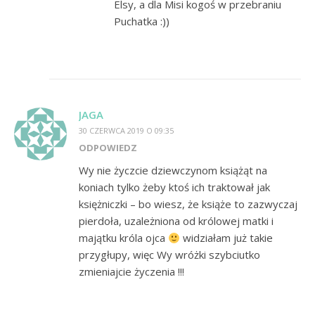
Elsy, a dla Misi kogoś w przebraniu
Puchatka :))
JAGA
30 CZERWCA 2019 O 09:35
ODPOWIEDZ
Wy nie życzcie dziewczynom książąt na
koniach tylko żeby ktoś ich traktował jak
księżniczki – bo wiesz, że książe to zazwyczaj
pierdoła, uzależniona od królowej matki i
majątku króla ojca
widziałam już takie
przygłupy, więc Wy wróżki szybciutko
zmieniajcie życzenia !!!