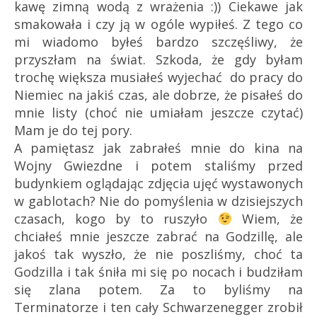
kawę zimną wodą z wrażenia :)) Ciekawe jak
smakowała i czy ją w ogóle wypiłeś. Z tego co
mi wiadomo byłeś bardzo szczęśliwy, że
przyszłam na świat. Szkoda, że gdy byłam
trochę większa musiałeś wyjechać do pracy
do
Niemiec
na jakiś czas, ale dobrze, że pisałeś do
mnie listy (choć nie umiałam jeszcze czytać)
Mam je do tej pory.
A pamiętasz jak zabrałeś mnie do kina na
Wojny Gwiezdne i potem staliśmy przed
budynkiem oglądając zdjęcia ujęć wystawonych
w gablotach? Nie do pomyślenia w dzisiejszych
czasach, kogo by to ruszyło
Wiem, że
chciałeś mnie jeszcze zabrać na Godzillę, ale
jakoś tak wyszło, że nie poszliśmy, choć ta
Godzilla i tak śniła mi się po nocach i budziłam
się zlana potem. Za to byliśmy na
Terminatorze i ten cały Schwarzenegger zrobił