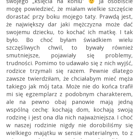
swojego „księcia na koniu”
Ja osobiście
mogę powiedzieć, że miałam wielkie szczęście
dorastać przy boku mojego taty. Prawdą jest,
że największy dar jaki mężczyzna może dać
swojemu dziecku, to kochać ich matkę. I tak
było. Bo choć byłam świadkiem wielu
szczęśliwych chwil, to bywały również
smutniejsze, pojawiały się problemy,
trudności. Pomimo to udawało się z nich wyjść,
rodzice trzymali się razem. Pewnie dlatego
zawsze twierdziłam, że chciałabym mieć męża
takiego jak mój tata. Może nie do końca trafił
mi się egzemplarz z podobnym charakterem,
ale na pewno obaj panowie mają jedną
wspólną cechę: kochają dom, kochają swoją
rodzinę i jest ona dla nich najważniejsza. I choć
w naszej rodzinie nigdy nie dorobiliśmy się
wielkiego majątku w sensie materialnym, to z