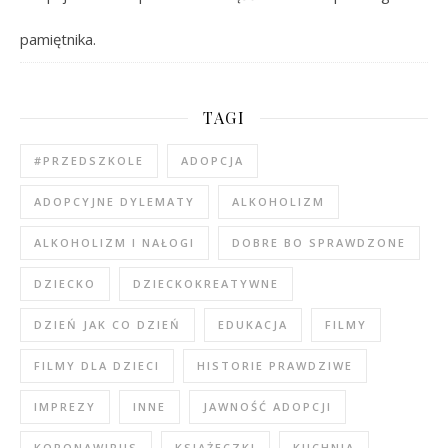
pamiętnika.
TAGI
#PRZEDSZKOLE
ADOPCJA
ADOPCYJNE DYLEMATY
ALKOHOLIZM
ALKOHOLIZM I NAŁOGI
DOBRE BO SPRAWDZONE
DZIECKO
DZIECKOKREATYWNE
DZIEŃ JAK CO DZIEŃ
EDUKACJA
FILMY
FILMY DLA DZIECI
HISTORIE PRAWDZIWE
IMPREZY
INNE
JAWNOŚĆ ADOPCJI
KORONAWIRUS
KSIĄŻECZKI
KUCHNIA