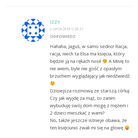
IZZY
2 LIPCA 2019 O 20:37
ODPOWIEDZ
Hahaha, Jaguś, w samo sedno! Racja,
racja, niech ta Elsa ma księcia, który
będzie ją na rękach nosił
A Misię to
nie wiem, byle nie gość z opasłym
brzuchem wyglądający jak niedźwiedź
Dzisiejsza rozmową ze starszą córką:
Czy jak wyjdę za mąż, to zanim
wybuduję swój dom mogę z mężem i
2 dzieci mieszkać z wami?
No, także jeszcze istnieje obawa, że
ten księciunio zwali mi się na głowę