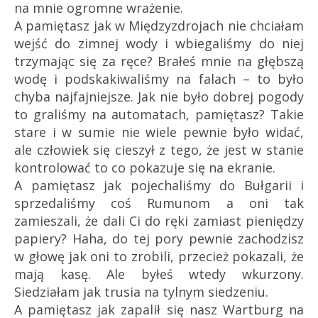
na mnie ogromne wrażenie.
A pamiętasz jak w Międzyzdrojach nie chciałam
wejść do zimnej wody i wbiegaliśmy do niej
trzymając się za ręce? Brałeś mnie na głębszą
wodę i podskakiwaliśmy na falach – to było
chyba najfajniejsze. Jak nie było dobrej pogody
to graliśmy na automatach, pamiętasz? Takie
stare i w sumie nie wiele pewnie było widać,
ale człowiek się cieszył z tego, że jest w stanie
kontrolować to co pokazuje się na ekranie.
A pamiętasz jak pojechaliśmy do Bułgarii i
sprzedaliśmy coś Rumunom a oni tak
zamieszali, że dali Ci do ręki zamiast pieniędzy
papiery? Haha, do tej pory pewnie zachodzisz
w głowę jak oni to zrobili, przecież pokazali, że
mają kasę. Ale byłeś wtedy wkurzony.
Siedziałam jak trusia na tylnym siedzeniu.
A pamiętasz jak zapalił się nasz Wartburg na