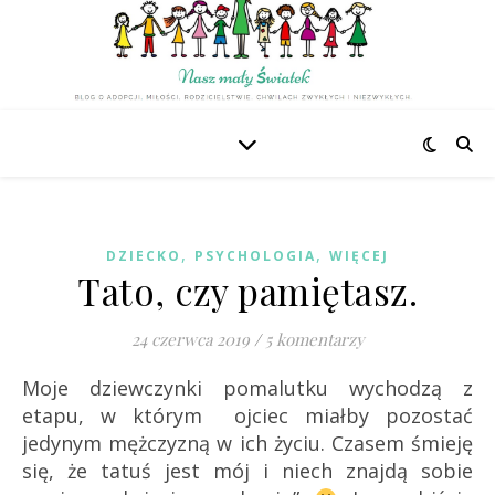
,
,
DZIECKO
PSYCHOLOGIA
WIĘCEJ
Tato, czy pamiętasz.
24 czerwca 2019
/
5 komentarzy
Moje dziewczynki pomalutku wychodzą z
etapu, w którym ojciec miałby pozostać
jedynym mężczyzną w ich życiu. Czasem śmieję
się, że tatuś jest mój i niech znajdą sobie