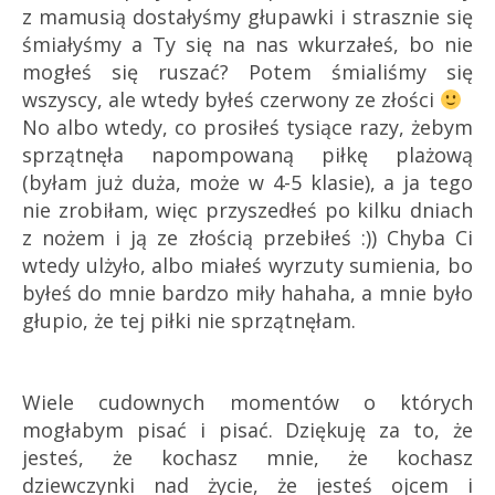
z mamusią dostałyśmy głupawki i strasznie się
śmiałyśmy a Ty się na nas wkurzałeś, bo nie
mogłeś się ruszać? Potem śmialiśmy się
wszyscy, ale wtedy byłeś czerwony ze złości
No albo wtedy, co prosiłeś tysiące razy, żebym
sprzątnęła napompowaną piłkę plażową
(byłam już duża, może w 4-5 klasie), a ja tego
nie zrobiłam, więc przyszedłeś po kilku dniach
z nożem i ją ze złością przebiłeś :)) Chyba Ci
wtedy ulżyło, albo miałeś wyrzuty sumienia, bo
byłeś do mnie bardzo miły hahaha, a mnie było
głupio, że tej piłki nie sprzątnęłam.
Wiele cudownych momentów o których
mogłabym pisać i pisać. Dziękuję za to, że
jesteś, że kochasz mnie, że kochasz
dziewczynki nad życie, że jesteś ojcem i