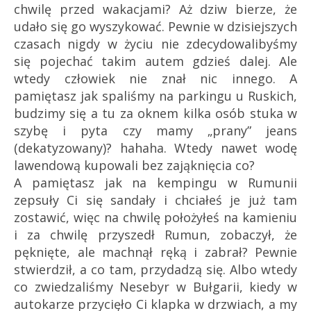
chwilę przed wakacjami? Aż dziw bierze, że
udało się go wyszykować. Pewnie w dzisiejszych
czasach nigdy w życiu nie zdecydowalibyśmy
się pojechać takim autem gdzieś dalej. Ale
wtedy człowiek nie znał nic innego. A
pamiętasz jak spaliśmy na parkingu u Ruskich,
budzimy się a tu za oknem kilka osób stuka w
szybę i pyta czy mamy „prany” jeans
(dekatyzowany)? hahaha. Wtedy nawet wodę
lawendową kupowali bez zająknięcia co?
A pamiętasz jak na kempingu w Rumunii
zepsuły Ci się sandały i chciałeś je już tam
zostawić, więc na chwilę położyłeś na kamieniu
i za chwilę przyszedł Rumun, zobaczył, że
pęknięte, ale machnął ręką i zabrał? Pewnie
stwierdził, a co tam, przydadzą się. Albo wtedy
co zwiedzaliśmy Nesebyr w Bułgarii, kiedy w
autokarze przycięło Ci klapka w drzwiach, a my