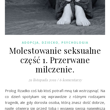
,
,
ADOPCJA
DZIECKO
PSYCHOLOGIA
Molestowanie seksualne
część 1. Przerwane
milczenie.
29 listopada 2019
/
6 komentarzy
Prolog Rzadko coś lub ktoś potrafi mną tak wstrząsnąć. Na
co dzień spotykam się wprawdzie z różnymi rodzajami
tragedii, ale gdy dorosła osoba, którą znasz dość dobrze,
nagle otwiera się przed tobą i wyjawia swoją największą