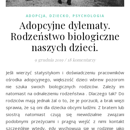
,
,
ADOPCJA
DZIECKO
PSYCHOLOGIA
Adopcyjne dylematy.
Rodzeństwo biologiczne
naszych dzieci.
9 grudnia 2019
/
18 komentarzy
Jeśli wierzyć statystykom i doświadczeniu pracowników
ośrodka adopcyjnego, większość dzieci wbrew pozorom
nie szuka swoich biologicznych rodziców. Zależy im
natomiast na odnalezieniu rodzeństwa . Dlaczego tak? Do
rodziców mają jednak żal o to, że je porzucili, a brak więzi
sprawia, że są oni dla dziecka obcymi ludźmi. Z bratem lub
siostrą natomiast czują się niewidzialnie związani
podobnymi przeżyciami i pragną wejść z nimi kontakt
szczególnie wtedy, gdy wychowują się w rodzinie jako