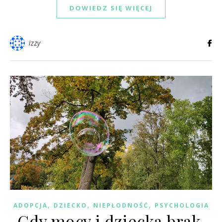
DOWIEDZ SIĘ WIĘCEJ
izzy
,
,
,
ADOPCJA
DZIECKO
NIEPŁODNOŚĆ
PSYCHOLOGIA
Gdy mocy i dziecka brak.