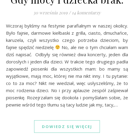
30 września 2019
/
14 komentarzy
Wczoraj byliśmy na festynie parafialnym w naszej okolicy.
Było fajnie, darmowe kiełbaski z grilla, ciasto, dmuchańce,
karuzela, czyli wszystko czego potrzeba dzieciom, by
fajnie spędzić niedzielę
No, ale nie o tym chciałam wam
dziś napisać. Odbyły się również dwa koncerty, jeden dla
dorosłych i jeden dla dzieci. W trakcie tego drugiego padła
zapowiedź piosenki dla wszystkich mam: bo mamy są
wyjątkowe, mają moc, której nie ma nikt inny. I tu pytanie:
co to za moc? Nikt nie wiedział, więc usłyszeliśmy, że to
moc rodzenia dzieci. No i przy aplauzie zespół zaśpiewał
piosenkę. Rozejrzałam się dookoła i pomyślałam sobie, że
pewnie wśród tego tłumu są tacy ludzie jak my, tacy,…
DOWIEDZ SIĘ WIĘCEJ